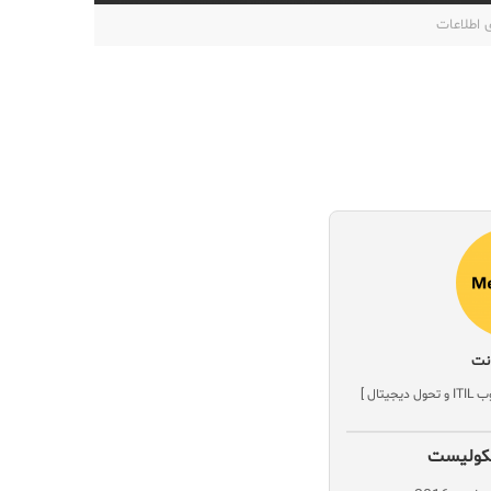
اطلاعات
نت
ال ]
نکولیست