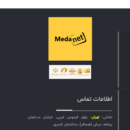
اطلاعات تماس
نشانی:
تهران
، بلوار فردوس غربی، خیابان ســـازمان
برنامه، نبـش (هـمافر)، ساختمان کسری