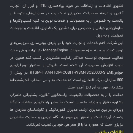
فناوری اطلاعات و ارتباطات در حوزه پیاده‌سازی ITIL و ابزار آن، تجارت
✧
آنلاین و عرضه محصولات مدیریتی تحت وب در سازمان‌های متوسط و
بالاست به خصوص ارایه محصولات و خدمات نوین به کلیه کسب‌وکارها و
سلف سرویس کاربران
سازمان‌های دولتی و خصوصی برای داشتن یک فناوری اطلاعات و ارتباطات
قدرتمند و به روز.
سامانه مدیریت دارایی‌ها [Asset Explorer]
این شرکت اهم خدمات و تجارت خود را بر پایه‌ی بومی‌سازی سرویس‌های
سامانه مدیریت پشتیبانی مشتریان
نوین تحت وب، به ویژه محصولات ManageEngine بنا نهاده و طی مدت
فعالیت منسجم، توانسته حداکثر رضایت مشتریان را کسب کند همین امر
DDI
سبب افزایش محبوبیت آن شده است. فروش و استقرار نرم‌افزارهای
حوزه‌ی(ITSM-ITAM-ITOM-COBIT-WSM-ISO20000-SIEM) در بیش از
◉
500 سازمان، برگ افتخاری است که مدانت به پاس انتخاب اندیشمندانه
مشتریان خود، به آن نائل آمده است.
ManageEngine Malware Protection Plus
مدانت با ارایه محصولات باکیفیت، پاسخگویی آنلاین، پشتیبانی متمرکز،
سامانه مدیریت دسترسی ممتاز
مشاوره دقیق و هزینه مناسب نسبت به سایر راهکارهای مشابه، جایگاه
ویژه‌ای در بین مدیران ارشد، مدیران انفورماتیک و کارشناسان سازمان ها
سامانه مدیریت و مانیتورینگ شبکه
بدست آورده است و تحقق این مهم به نگاه تیزبین و حمایت مشتریان
سامانه آزمون آنلاین
عزیزی است که همواره ما را از همراهی خود بی نصیب نمی‌کنند.
اطلاعات بیشتر...