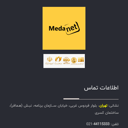
اطلاعات تماس
نشانی:
تهران
، بلوار فردوس غربی، خیابان ســـازمان برنامه، نبـش (هـمافر)،
ساختمان کسری
تلفن:‌
44115333
-021