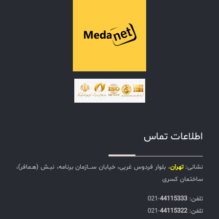
اطلاعات تماس
نشانی:
تهران
، بلوار فردوس غربی، خیابان ســـازمان برنامه، نبـش (هـمافر)،
ساختمان کسری
تلفن:‌
44115333
-021
تلفن:‌
44115322
-021