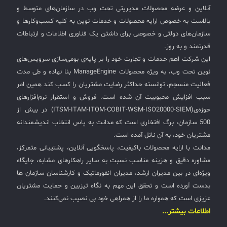
آنلاین و عرضه محصولات مدیریتی تحت وب در سازمان‌های متوسط و
✧
بالاست به خصوص ارایه محصولات و خدمات نوین به کلیه کسب‌وکارها و
سازمان‌های دولتی و خصوصی برای داشتن یک فناوری اطلاعات و ارتباطات
سلف سرویس کاربران
قدرتمند و به روز.
این شرکت اهم خدمات و تجارت خود را بر پایه‌ی بومی‌سازی سرویس‌های
سامانه مدیریت دارایی‌ها [Asset Explorer]
نوین تحت وب، به ویژه محصولات ManageEngine بنا نهاده و طی مدت
سامانه مدیریت پشتیبانی مشتریان
فعالیت منسجم، توانسته حداکثر رضایت مشتریان را کسب کند همین امر
سبب افزایش محبوبیت آن شده است. فروش و استقرار نرم‌افزارهای
DDI
حوزه‌ی(ITSM-ITAM-ITOM-COBIT-WSM-ISO20000-SIEM) در بیش از
500 سازمان، برگ افتخاری است که مدانت به پاس انتخاب اندیشمندانه
◉
مشتریان خود، به آن نائل آمده است.
مدانت با ارایه محصولات باکیفیت، پاسخگویی آنلاین، پشتیبانی متمرکز،
ManageEngine Malware Protection Plus
مشاوره دقیق و هزینه مناسب نسبت به سایر راهکارهای مشابه، جایگاه
ویژه‌ای در بین مدیران ارشد، مدیران انفورماتیک و کارشناسان سازمان ها
سامانه مدیریت دسترسی ممتاز
بدست آورده است و تحقق این مهم به نگاه تیزبین و حمایت مشتریان
سامانه مدیریت و مانیتورینگ شبکه
عزیزی است که همواره ما را از همراهی خود بی نصیب نمی‌کنند.
اطلاعات بیشتر...
سامانه آزمون آنلاین