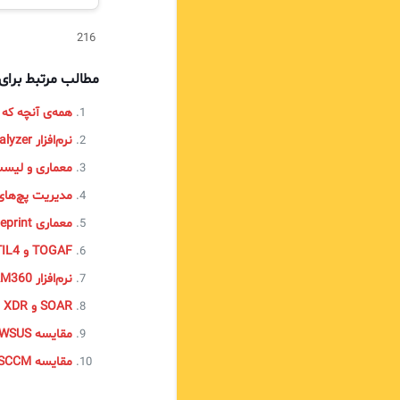
216
مطالب مرتبط برا
همه‌ی آنچه که باید
نرم‌افزار EventLog Analyzer
معماری و لیست پورت‌های نرم
مدیریت پچ‌های مشکل‌سا
معماری Blueprint در ITIL
TOGAF و ITIL4: مقایسه و کاربردها در مدیریت فناوری اطلاعات
نرم‌افزار PAM360
SOAR و XDR و EDR
مقایسه WSUS و ManageEngine Endpoint Central
مقایسه SCCM با ManageEngine Endpoint Central