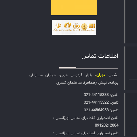
اطلاعات تماس
نشانی:
تهران
، بلوار فردوس غربی، خیابان ســـازمان
برنامه، نبـش (هـمافر)، ساختمان کسری
تلفن:‌
44115333
-021
تلفن:‌
44115322
-021
تلفن:‌
44864958
-021
تلفن اضطراری فقط برای تماس اورژانسی
:
09120212084
تلفن اضطراری فقط برای تماس اورژانسی
: