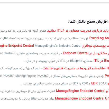
ی افزایش سطح دانش شما:
 درباره‌ی مدیریت معماری در ITIL4 بدانید
همه‌ی آنچه که باید درباره‌ی مدیریت معماری در L4
فهرست مطالب: در دنیای امنیت سایبری و مدیریت سیستم‌ها، نظارت..
‌افزار ManageEngine Endpoint Central
ManageEngine’s Endpoint Central یک برنامه مبتنی بر وب برای مدیریت...
ز در Endpoint Central
در فرآیند مدیریت وصله‌های امنیتی با ManageEngine Endpoint Central، گاهی...
معماری Blueprint در ITIL در دنیای پیچیده و در حال...
هلدینگ بزرگی تصمیم گرفته یک س
راه‌حل جامع مدیریت دسترسی‌های ممتاز در ManageEngine PAM360 ManageEngine PAM360...
SOAR و XDR و EDR در دنیای مدرن امنیت سایبری، حملات...
امنیت سایبری یکی از مهم‌ترین چالش‌های س
برای مدیریت نقاط پایانی یا اندپوینت‌های س