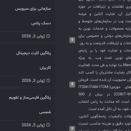
ی اطلاعات و ارتباطات در حوزه
سازمانی برای سرویس
سازی ITIL و ابزار آن، تجارت آنلاین و عرضه
حت وب در سازمان‌های متوسط و
دسک پلاس
ایه محصولات و خدمات نوین به
ازمان‌های دولتی و خصوصی برای
ژوئن 3, 2026
0
عات و ارتباطات قدرتمند و به روز.
ت و تجارت خود را بر پایه‌ی
پلاگین کارت دیجیتال
های نوین تحت وب، به ویژه
محصولات ManageEngine بنا نهاده و طی مدت فعالیت
کاربران
کثر رضایت مشتریان را کسب کند
یش محبوبیت آن شده است. فروش
ژوئن 3, 2026
0
و استقرار نرم‌افزارهای حوزه‌ی(ITSM-ITAM-ITOM-
COBIT-WSM-ISO20000-SIEM) در بیش از 500
پلاگین فارسی‌ساز و تقویم
ی است که مدانت به پاس انتخاب
خود، به آن نائل آمده است.
شمسی
لات باکیفیت، پاسخگویی آنلاین،
اوره دقیق و هزینه مناسب نسبت
ژوئن 3, 2026
0