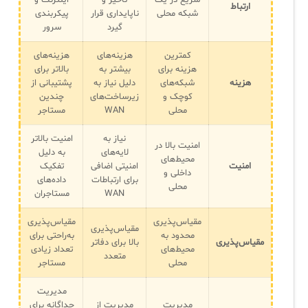
سریع در یک
تأخیر و
اینترنت و
ارتباط
شبکه محلی
ناپایداری قرار
پیکربندی
گیرد
سرور
✧
کمترین
هزینه‌های
هزینه‌های
سلف سرویس کاربران
هزینه برای
بیشتر به
بالاتر برای
هزینه
شبکه‌های
دلیل نیاز به
پشتیبانی از
سامانه مدیریت دارایی‌ها [Asset Explorer]
کوچک و
زیرساخت‌های
چندین
محلی
WAN
مستاجر
سامانه مدیریت پشتیبانی مشتریان
نیاز به
امنیت بالاتر
امنیت بالا در
DDI
لایه‌های
به دلیل
محیط‌های
امنیت
امنیتی اضافی
تفکیک
داخلی و
برای ارتباطات
داده‌های
محلی
◉
WAN
مستاجران
ManageEngine Malware Protection Plus
مقیاس‌پذیری
مقیاس‌پذیری
مقیاس‌پذیری
محدود به
به‌راحتی برای
مقیاس‌پذیری
بالا برای دفاتر
سامانه مدیریت دسترسی ممتاز
محیط‌های
تعداد زیادی
متعدد
محلی
مستاجر
سامانه مدیریت و مانیتورینگ شبکه
مدیریت
سامانه آزمون آنلاین
مدیریت
مدیریت از
جداگانه برای