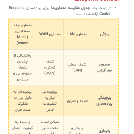
لیست دوره‌ها
در اینجا یک
جدول مقایسه معماری‌ها
برای پیاده‌سازی
Endpoint
Central
ارائه شده است:
✦
✦
✦
مقالات آموزشی
معماری چند
مدیریت خدمات سازمانی
مدیریت خدمات منابع انسانی
آموزش سیستم مدیریت خدمات فناوری اطلاعات
مستاجری
ویژگی
معماری
LAN
معماری
WAN
(Multi-
CIs Control
سرویس دسک پلاس MSP
نکته‌های کلیدی برای مدیر انفورماتیک
tenant)
مجموعه راهکارهای آیناک
آموزش‌ ویدیویی مفاهیم سرویس دسک
اندپوینت سنترال [سامانه مدیریت نقاط پایانی]
پشتیبانی از
شبکه
چندین
محدوده
شبکه محلی
ITIL & SDP
AD360
گسترده
منطقه
جغرافیایی
(LAN)
(WAN)
جغرافیایی و
مستاجر
◆
◆
پیچیده‌تر،
پیچیده‌تر به
Log360 ابزار SIEM
آموزش فارسی ITIL4
پیچیدگی
نیاز به
دلیل نیاز به
ساده و سریع
پیاده‌سازی
تنظیمات
تفکیک
چارچوب ITIL برای همه
برنامه‌ساز هوشمند App Creator
خاص
مستاجران
فلافلی_فناوری
سیستم هوشمند مدیریت فروش و فاکتور
ممکن است
وابسته به
پایدار و
تحت تأثیر
کیفیت اتصال
پایداری
آرشیو دانلودهای مدانت
سامانه مدیریت امنیت اطلاعات