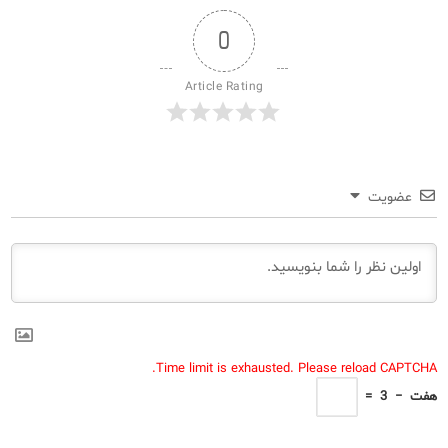
0
Article Rating
عضویت
Time limit is exhausted. Please reload CAPTCHA.
هفت
−
3
=