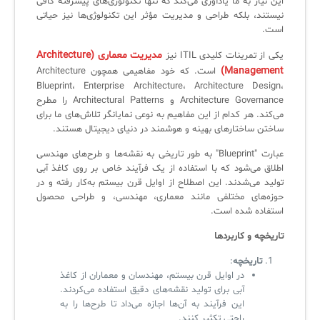
این نیاز به ما یادآوری می‌کند که تنها تکنولوژی‌های پیشرفته کافی
نیستند، بلکه طراحی و مدیریت مؤثر این تکنولوژی‌ها نیز حیاتی
لیست دوره‌ها
است.
✦
✦
✦
مقالات آموزشی
مدیریت معماری (Architecture
یکی از تمرینات کلیدی ITIL نیز
Management)
است. که خود مفاهیمی همچون Architecture
مدیریت خدمات سازمانی
مدیریت خدمات منابع انسانی
آموزش سیستم مدیریت خدمات فناوری اطلاعات
Blueprint، Enterprise Architecture، Architecture Design،
Architecture Governance و Architectural Patterns را مطرح
CIs Control
سرویس دسک پلاس MSP
نکته‌های کلیدی برای مدیر انفورماتیک
می‌کند. هر کدام از این مفاهیم به نوعی نمایانگر تلاش‌های ما برای
مجموعه راهکارهای آیناک
آموزش‌ ویدیویی مفاهیم سرویس دسک
اندپوینت سنترال [سامانه مدیریت نقاط پایانی]
ساختن ساختارهای بهینه و هوشمند در دنیای دیجیتال هستند.
عبارت "Blueprint" به طور تاریخی به نقشه‌ها و طرح‌های مهندسی
ITIL & SDP
AD360
اطلاق می‌شود که با استفاده از یک فرآیند خاص بر روی کاغذ آبی
تولید می‌شدند. این اصطلاح از اوایل قرن بیستم به‌کار رفته و در
حوزه‌های مختلفی مانند معماری، مهندسی، و طراحی محصول
◆
◆
استفاده شده است.
Log360 ابزار SIEM
آموزش فارسی ITIL4
تاریخچه و کاربردها
چارچوب ITIL برای همه
برنامه‌ساز هوشمند App Creator
تاریخچه
:
در اوایل قرن بیستم، مهندسان و معماران از کاغذ
فلافلی_فناوری
سیستم هوشمند مدیریت فروش و فاکتور
آبی برای تولید نقشه‌های دقیق استفاده می‌کردند.
این فرآیند به آن‌ها اجازه می‌داد تا طرح‌ها را به
آرشیو دانلودهای مدانت
سامانه مدیریت امنیت اطلاعات
راحتی تکثیر کنند.