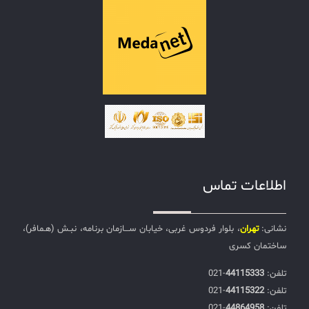
اطلاعات تماس
نشانی:
تهران
، بلوار فردوس غربی، خیابان ســـازمان برنامه، نبـش (هـمافر)،
ساختمان کسری
تلفن:‌
44115333
-021
تلفن:‌
44115322
-021
تلفن:‌
44864958
-021