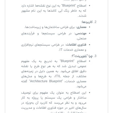
اصطلاح "Blueprint" به این نوع نقشه‌ها اشاره دارد
که به خاطر رنگ آبی کاغذها به این نام مشهور
✧
شدند.
کاربردها
:
سلف سرویس کاربران
معماری
: برای طراحی ساختمان‌ها و زیرساخت‌ها.
مهندسی
: در طراحی سیستم‌ها و فرآیندهای
سامانه مدیریت دارایی‌ها [Asset Explorer]
صنعتی.
سامانه مدیریت پشتیبانی مشتریان
فناوری اطلاعات
: در طراحی سیستم‌های نرم‌افزاری
و معماری خدمات IT.
DDI
چرا "بلوپرینت"؟
:
اصطلاح "Blueprint" به تدریج به یک مفهوم
عمومی تبدیل شد که به هر نوع طرح یا نقشه
◉
دقیق اطلاق می‌شود. به همین دلیل در زمینه‌های
مختلف، از جمله ITIL، به طرح‌ها و مدل‌های
ManageEngine Malware Protection Plus
معماری خدمات، "Architecture Blueprint" گفته
می‌شود.
سامانه مدیریت دسترسی ممتاز
این اصطلاح به عنوان یک مفهوم برای توصیف
ساختار و طراحی یک سیستم یا پروژه به کار
سامانه مدیریت و مانیتورینگ شبکه
می‌رود و به نظر می‌رسد که کاربرد آن به‌ویژه در
سال‌های اخیر در حوزه فناوری اطلاعات و مدیریت
سامانه آزمون آنلاین