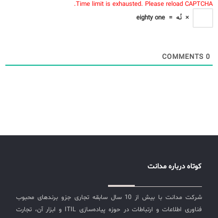
Time limit is exhausted. Please reload CAPTCHA.
×
نُه
=
eighty one
COMMENTS
0
کوتاه درباره مدانت
شرکت مدانت با بیش از 10 سال سابقه تجاری جزو برندهای محبوب
فناوری اطلاعات و ارتباطات در حوزه پیاده‌سازی ITIL و ابزار آن، تجارت