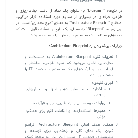
پروژه‌ها افزایش یافته است.
در نتیجه، "Blueprint" به عنوان یک نماد از دقت، برنامه‌ریزی و
طراحی حرفه‌ای در بسیاری از صنایع مورد استفاده قرار می‌گیرد.
اصطلاح "Architecture Blueprint" به معنای "طرح معماری" است. در
این زمینه، "Blueprint" به معنای یک طرح یا نقشه دقیق است که
جنبه‌های مختلف یک سیستم یا معماری را توصیف می‌کند.
جزئیات بیشتر درباره
Architecture Blueprint:
تعریف کلی
: Architecture Blueprint به مستندات و
مدل‌هایی اطلاق می‌شود که نحوه طراحی، ساختار و
ارتباط اجزا و فرآیندهای یک سیستم یا خدمت IT را
مشخص می‌کند.
اجزای کلیدی
:
ساختار
: نحوه سازماندهی اجزا و بخش‌های
مختلف.
روابط
: نحوه تعامل و ارتباط بین اجزا و فرآیندها.
معیارها
: استانداردها و الزامات لازم برای عملکرد
مؤثر.
هدف
: هدف اصلی Architecture Blueprint، فراهم
کردن یک نمای کلی و راهنمایی برای توسعه و
پیاده‌سازی خدمات IT است. این ابزار به تیم‌ها کمک