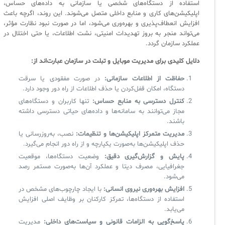
کازیو
لیست کامل 34 تمرین ITIL4
راهکارهای مدیریتی فناوری اطلاعات برای مراکز آموزشی و دانشگاه‌ها
استفاده از دستگاه‌های شخصی یا سازمانی به داده‌های حساس،
اپلیکیشن‌های کاری و منابع داخلی متصل می‌شوند. این روند، اگرچه باعث
لیست دوره‌ها
افزایش انعطاف‌پذیری و بهره‌وری می‌شود، اما در صورت نبود نظارت مؤثر،
می‌تواند منجر به بروز تهدیدات امنیتی، نشت اطلاعات، یا حتی اختلال در
✦
✦
✦
مقالات آموزشی
عملکرد سازمان گردد.
مدیریت خدمات سازمانی
مدیریت خدمات منابع انسانی
آموزش سیستم مدیریت خدمات فناوری اطلاعات
دلایل کلیدی برای مدیریت موبایل و تبلت در سازمان عبارت‌اند از:
CIs Control
سرویس دسک پلاس MSP
نکته‌های کلیدی برای مدیر انفورماتیک
حفاظت از اطلاعات سازمانی:
در صورت مفقودی یا سرقت
دستگاه، امکان قفل‌کردن یا حذف اطلاعات از راه دور وجود دارد.
مجموعه راهکارهای آیناک
آموزش‌ ویدیویی مفاهیم سرویس دسک
اندپوینت سنترال [سامانه مدیریت نقاط پایانی]
کنترل دسترسی به منابع حساس:
تنها کاربران و دستگاه‌های
مجاز می‌توانند به سامانه‌ها و داده‌های حیاتی دسترسی داشته
ITIL & SDP
AD360
باشند.
مدیریت متمرکز اپلیکیشن‌ها و تنظیمات:
نصب، به‌روزرسانی یا
حذف اپلیکیشن‌ها به‌صورت یکپارچه و از راه دور انجام می‌گیرد.
◆
◆
پایش و گزارش‌گیری دقیق:
وضعیت دستگاه‌ها، موقعیت
Log360 ابزار SIEM
آموزش فارسی ITIL4
جغرافیایی، مصرف دیتا و عملکرد آن‌ها به‌صورت مستمر رصد
می‌شود.
چارچوب ITIL برای همه
برنامه‌ساز هوشمند App Creator
افزایش بهره‌وری نیروی انسانی:
با ایجاد چارچوب‌های مشخص در
استفاده از دستگاه‌ها، تمرکز کارکنان بر وظایف اصلی افزایش
فلافلی_فناوری
سیستم هوشمند مدیریت فروش و فاکتور
می‌یابد.
پاسخ‌گویی به الزامات قانونی و سیاست‌های داخلی:
مدیریت
آرشیو دانلودهای مدانت
سامانه مدیریت امنیت اطلاعات