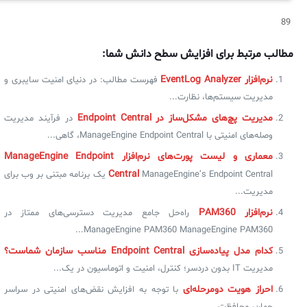
89
مطالب مرتبط برای افزایش سطح دانش شما:
نرم‌افزار EventLog Analyzer
فهرست مطالب: در دنیای امنیت سایبری و
مدیریت سیستم‌ها، نظارت...
مدیریت پچ‌های مشکل‌ساز در Endpoint Central
در فرآیند مدیریت
وصله‌های امنیتی با ManageEngine Endpoint Central، گاهی...
معماری و لیست پورت‌های نرم‌افزار ManageEngine Endpoint
Central
ManageEngine’s Endpoint Central یک برنامه مبتنی بر وب برای
مدیریت...
نرم‌افزار PAM360
راه‌حل جامع مدیریت دسترسی‌های ممتاز در
ManageEngine PAM360 ManageEngine PAM360...
کدام مدل پیاده‌سازی Endpoint Central مناسب سازمان شماست؟
مدیریت IT بدون دردسر؛ کنترل، امنیت و اتوماسیون در یک...
احراز هویت دومرحله‌ای
با توجه به افزایش نقض‌های امنیتی در سراسر