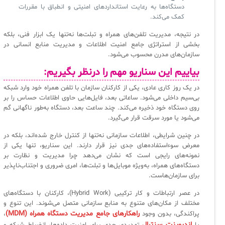
دستگاه‌ها به رعایت استانداردهای امنیتی و انطباق با مقررات
کمک می‌کند.
✧
در نتیجه، مدیریت تلفن‌های همراه و تبلت‌ها نه‌تنها یک ابزار فنی، بلکه
بخشی از استراتژی جامع امنیت اطلاعات و مدیریت منابع انسانی در
سلف سرویس کاربران
سازمان‌های مدرن محسوب می‌شود.
بیاییم این سناریو مهم را درنظر بگیریم:
سامانه مدیریت دارایی‌ها [Asset Explorer]
در یک روز کاری عادی، یکی از کارکنان سازمان با تلفن همراه خود وارد شبکه
سامانه مدیریت پشتیبانی مشتریان
بی‌سیم داخلی می‌شود. ساعاتی بعد، فایل‌هایی حاوی اطلاعات حساس را بر
روی دستگاه خود ذخیره می‌کند. چند ساعت بعد، دستگاه به‌طور ناگهانی گم
DDI
می‌شود یا مورد سرقت قرار می‌گیرد.
در چنین شرایطی، اطلاعات سازمانی نه‌تنها از کنترل خارج شده‌اند، بلکه در
◉
معرض سوءاستفاده‌های جدی نیز قرار دارند. این سناریو، تنها یکی از
نمونه‌های رایجی است که نشان می‌دهد چرا مدیریت و نظارت بر
ManageEngine Malware Protection Plus
دستگاه‌های همراه، به‌ویژه موبایل‌ها و تبلت‌ها، امری ضروری و اجتناب‌ناپذیر
برای سازمان‌هاست.
سامانه مدیریت دسترسی ممتاز
در عصر ارتباطات و کار ترکیبی (Hybrid Work)، کارکنان با دستگاه‌های
سامانه مدیریت و مانیتورینگ شبکه
مختلف از مکان‌های متنوع به منابع سازمانی متصل می‌شوند. این تنوع و
راهکارهای جامع مدیریت دستگاه همراه (MDM)
پراکندگی، بدون وجود
،
سامانه آزمون آنلاین
اندپوینت سنترال