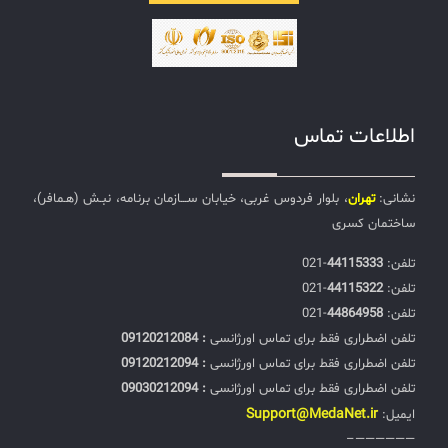
اطلاعات تماس
نشانی:
تهران
، بلوار فردوس غربی، خیابان ســـازمان برنامه، نبـش (هـمافر)،
ساختمان کسری
تلفن:‌
44115333
-021
تلفن:‌
44115322
-021
تلفن:‌
44864958
-021
تلفن اضطراری فقط برای تماس اورژانسی
: 09120212084
تلفن اضطراری فقط برای تماس اورژانسی
: 09120212094
تلفن اضطراری فقط برای تماس اورژانسی
: 09030212094
Support@MedaNet.ir
ایمیل:
——————–