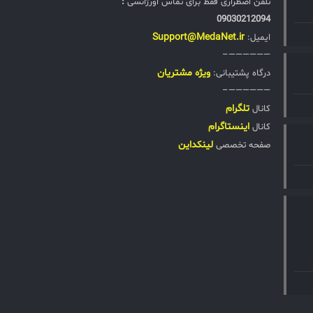
تلفن اضطراری فقط برای تماس اورژانسی
:
09030212094
Support@MedaNet.ir
ایمیل:
——————–
ويژه مشتریان
درگاه پشتیبانی:
——————–
تلگرام
کانال
اینستاگرام
کانال
لینکداین
صفحه تخصصی