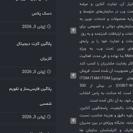
سازی ITIL و ابزار آن، تجارت آنلاین و عرضه
حت وب در سازمان‌های متوسط و
دسک پلاس
ایه محصولات و خدمات نوین به
ازمان‌های دولتی و خصوصی برای
ژوئن 3, 2026
0
عات و ارتباطات قدرتمند و به روز.
ت و تجارت خود را بر پایه‌ی
پلاگین کارت دیجیتال
های نوین تحت وب، به ویژه
محصولات ManageEngine بنا نهاده و طی مدت فعالیت
کاربران
کثر رضایت مشتریان را کسب کند
یش محبوبیت آن شده است. فروش
ژوئن 3, 2026
0
و استقرار نرم‌افزارهای حوزه‌ی(ITSM-ITAM-ITOM-
COBIT-WSM-ISO20000-SIEM) در بیش از 500
پلاگین فارسی‌ساز و تقویم
ی است که مدانت به پاس انتخاب
خود، به آن نائل آمده است.
شمسی
لات باکیفیت، پاسخگویی آنلاین،
اوره دقیق و هزینه مناسب نسبت
ژوئن 3, 2026
0
به، جایگاه ویژه‌ای در بین مدیران
ماتیک و کارشناسان سازمان ها