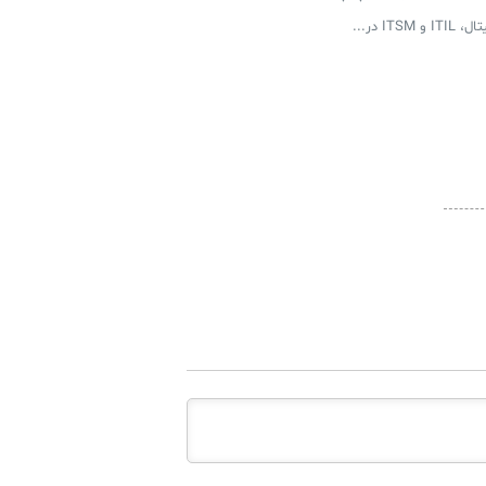
 در...