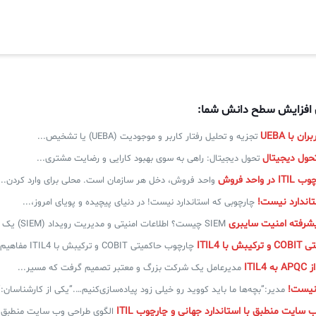
ی افزایش سطح دانش شما:
ن با UEBA
تجزیه و تحلیل رفتار کاربر و موجودیت (UEBA) یا تشخیص...
تحول دیجیتال: راهی به سوی بهبود کارایی و رضایت مشتری...
واحد فروش
واحد فروش، دخل هر سازمان است. محلی برای وارد کردن...
تاندارد نیست!
چارچوبی که استاندارد نیست! در دنیای پیچیده و پویای امروز،...
SIEM چیست؟ اطلاعات امنیتی و مدیریت رویداد (SIEM) یک راه...
ا ITIL4
چارچوب حاکمیتی COBIT و ترکیبش با ITIL4 مفاهیم کلیدی کوبیت...
ITIL
مدیرعامل یک شرکت بزرگ و معتبر تصمیم گرفت که مسیر...
نیست!
مدیر:”بچه‌ها ما باید کووید رو خیلی زود پیاده‌سازی‌کنیم….”یکی از کارشناسان:”.
 سایت منطبق با استاندارد جهانی و چارچوب ITIL
الگوی طراحی وب سایت منطبق با