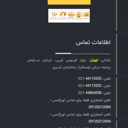
اطلاعات تماس
نشانی:
تهران
، بلوار فردوس غربی، خیابان ســـازمان
برنامه، نبـش (هـمافر)، ساختمان کسری
تلفن:‌
44115333
-021
تلفن:‌
44115322
-021
تلفن:‌
44864958
-021
تلفن اضطراری فقط برای تماس اورژانسی
:
09120212084
تلفن اضطراری فقط برای تماس اورژانسی
:
09120212094