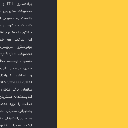
پیاده‌
محصولات مدیریتی ت
بالاست به خصوص ار
کلیه کسب‌وکارها و س
داشتن یک فناوری اطلا
این شرکت اهم خدما
بومی‌سازی سرویس‌
منسجم، توانسته حدا
همین امر سبب افزا
سازمان، برگ افتخار
اندیشمندانه مشتریان 
مدانت با ارایه محصو
پشتیبانی متمرکز، مش
به سایر راهکارهای مشا
ارشد، مدیران انفور