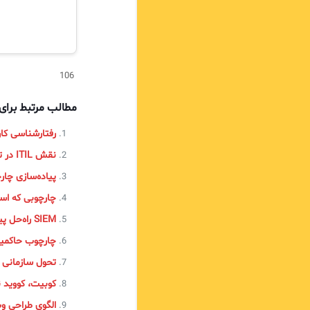
106
مطالب مرتبط برا
رفتارشناسی کاربرا
نقش ITIL در تحول دیجیتال
پیاده‌سازی چارچوب ITIL در 
چارچوبی که اس
SIEM راه‌حل پیشرفته امنیت سایبری
چارچوب حاکمیتی COBIT و ترکیبش ب
تحول سازمانی از APQC به 4
کوبیت، کووید 
الگوی طراحی وب