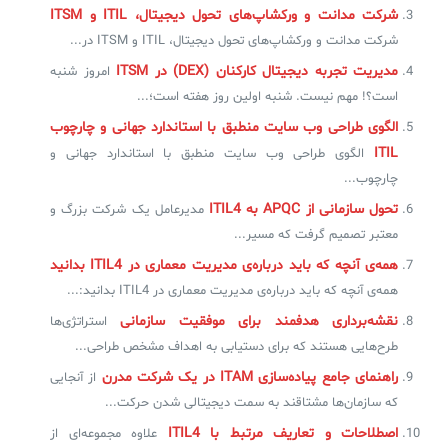
شرکت مدانت و ورکشاپ‌های تحول دیجیتال، ITIL و ITSM
شرکت مدانت و ورکشاپ‌های تحول دیجیتال، ITIL و ITSM در...
✧
مدیریت تجربه دیجیتال کارکنان (DEX) در ITSM
امروز شنبه
سلف سرویس کاربران
است؟! مهم نیست. شنبه اولین روز هفته است؛...
الگوی طراحی وب سایت منطبق با استاندارد جهانی و چارچوب
سامانه مدیریت دارایی‌ها [Asset Explorer]
ITIL
الگوی طراحی وب سایت منطبق با استاندارد جهانی و
سامانه مدیریت پشتیبانی مشتریان
چارچوب...
DDI
تحول سازمانی از APQC به ITIL4
مدیرعامل یک شرکت بزرگ و
معتبر تصمیم گرفت که مسیر...
همه‌ی آنچه که باید درباره‌ی مدیریت معماری در ITIL4 بدانید
◉
همه‌ی آنچه که باید درباره‌ی مدیریت معماری در ITIL4 بدانید:...
ManageEngine Malware Protection Plus
نقشه‌برداری هدفمند برای موفقیت سازمانی
استراتژی‌ها
طرح‌هایی هستند که برای دستیابی به اهداف مشخص طراحی...
سامانه مدیریت دسترسی ممتاز
راهنمای جامع پیاده‌سازی ITAM در یک شرکت مدرن
از آنجایی
سامانه مدیریت و مانیتورینگ شبکه
که سازمان‌ها مشتاقند به سمت دیجیتالی شدن حرکت...
سامانه آزمون آنلاین
اصطلاحات و تعاریف مرتبط با ITIL4
علاوه مجموعه‌ای از