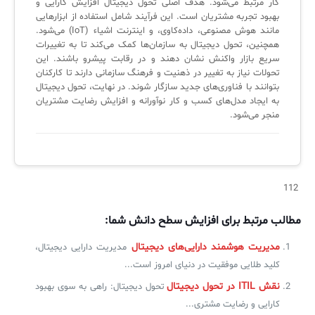
کار مرتبط می‌شود. هدف اصلی تحول دیجیتال افزایش کارایی و
لیست دوره‌ها
بهبود تجربه مشتریان است. این فرآیند شامل استفاده از ابزارهایی
مانند هوش مصنوعی، داده‌کاوی، و اینترنت اشیاء (IoT) می‌شود.
✦
✦
✦
مقالات آموزشی
همچنین، تحول دیجیتال به سازمان‌ها کمک می‌کند تا به تغییرات
سریع بازار واکنش نشان دهند و در رقابت پیشرو باشند. این
مدیریت خدمات سازمانی
مدیریت خدمات منابع انسانی
آموزش سیستم مدیریت خدمات فناوری اطلاعات
تحولات نیاز به تغییر در ذهنیت و فرهنگ سازمانی دارند تا کارکنان
بتوانند با فناوری‌های جدید سازگار شوند. در نهایت، تحول دیجیتال
CIs Control
سرویس دسک پلاس MSP
نکته‌های کلیدی برای مدیر انفورماتیک
به ایجاد مدل‌های کسب و کار نوآورانه و افزایش رضایت مشتریان
منجر می‌شود.
مجموعه راهکارهای آیناک
آموزش‌ ویدیویی مفاهیم سرویس دسک
اندپوینت سنترال [سامانه مدیریت نقاط پایانی]
ITIL & SDP
AD360
112
◆
◆
مطالب مرتبط برای افزایش سطح دانش شما:
Log360 ابزار SIEM
آموزش فارسی ITIL4
مدیریت هوشمند دارایی‌های دیجیتال
مدیریت دارایی دیجیتال،
چارچوب ITIL برای همه
برنامه‌ساز هوشمند App Creator
کلید طلایی موفقیت در دنیای امروز است...
فلافلی_فناوری
سیستم هوشمند مدیریت فروش و فاکتور
نقش ITIL در تحول دیجیتال
تحول دیجیتال: راهی به سوی بهبود
کارایی و رضایت مشتری...
آرشیو دانلودهای مدانت
سامانه مدیریت امنیت اطلاعات