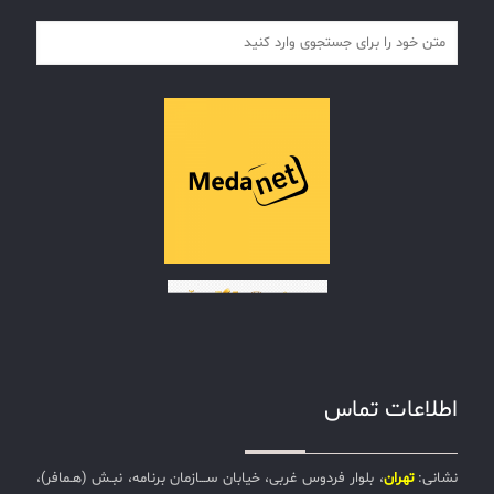
اطلاعات تماس
نشانی:
تهران
، بلوار فردوس غربی، خیابان ســـازمان برنامه، نبـش (هـمافر)،