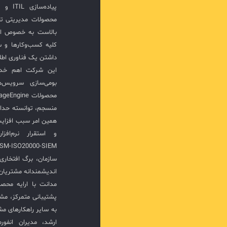
پیاده‌
محصولات مدیریتی ت
بالاست به خصوص ار
کلیه کسب‌وکارها و س
داشتن یک فناوری اطلا
این شرکت اهم خدما
بومی‌سازی سرویس‌
منسجم، توانسته حدا
همین امر سبب افزا
سازمان، برگ افتخار
اندیشمندانه مشتریان 
مدانت با ارایه محصو
پشتیبانی متمرکز، مش
به سایر راهکارهای مشا
ارشد، مدیران انفور