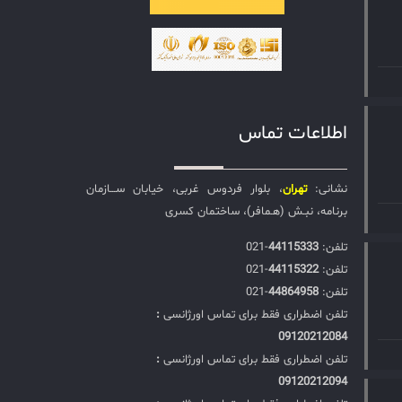
اطلاعات تماس
نشانی:
تهران
، بلوار فردوس غربی، خیابان ســـازمان
برنامه، نبـش (هـمافر)، ساختمان کسری
تلفن:‌
44115333
-021
تلفن:‌
44115322
-021
تلفن:‌
44864958
-021
تلفن اضطراری فقط برای تماس اورژانسی
:
09120212084
تلفن اضطراری فقط برای تماس اورژانسی
:
09120212094