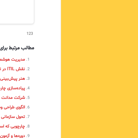
123
مطالب مرتبط برا
مدیریت هوشمند
نقش ITIL در تحول دیجیتال
هنر پیش‌بینی زما
پیاده‌سازی چارچوب ITIL در 
شرکت مدانت و ورک
الگوی طراحی وب
تحول سازمانی از APQC به 4
چارچوبی که اس
دوره‌ها و آزمون‌های