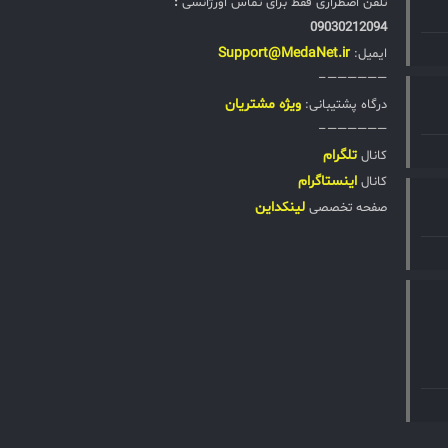
تلفن اضطراری فقط برای تماس اورژانسی
:
09030212094
Support@MedaNet.ir
ایمیل:
——————–
ويژه مشتریان
درگاه پشتیبانی:
——————–
تلگرام
کانال
اینستاگرام
کانال
لینکداین
صفحه تخصصی