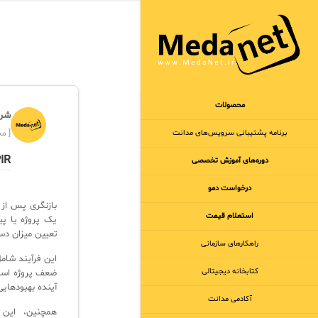
محصولات
شرک
برنامه‌ پشتیبانی سرویس‌های مدانت
[ مجر
PIR چی
دوره‌های آموزش تخصصی
درخواست دمو
استعلام قیمت
تعیین میزان دس
راهکارهای سازمانی
این فرآیند شام
کتابخانه دیجیتالی
آینده بهبودهایی
آکادمی مدانت
همچنین، این 