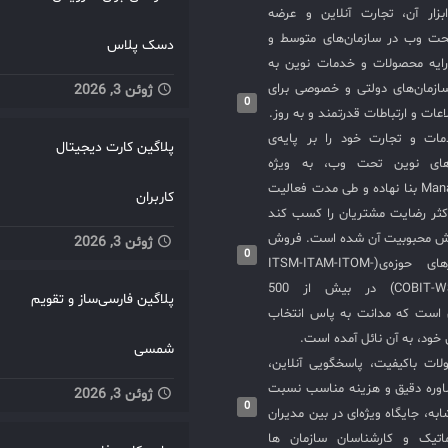
سازی ITIL و ابزار آن، تجارت آنلاین و عرضه
حت وب در سازمان‌های متوسط و
دسک پلاس
ایه محصولات و خدمات نوین به
ازمان‌های دولتی و خصوصی برای
ژوئن 3, 2026
0
عات و ارتباطات قدرتمند و به روز.
ت و تجارت خود را بر پایه‌ی
پلاگین کارت دیجیتال
های نوین تحت وب، به ویژه
محصولات ManageEngine بنا نهاده و طی مدت فعالیت
کاربران
کثر رضایت مشتریان را کسب کند
یش محبوبیت آن شده است. فروش
ژوئن 3, 2026
0
و استقرار نرم‌افزارهای حوزه‌ی(ITSM-ITAM-ITOM-
COBIT-WSM-ISO20000-SIEM) در بیش از 500
پلاگین فارسی‌ساز و تقویم
ی است که مدانت به پاس انتخاب
خود، به آن نائل آمده است.
شمسی
لات باکیفیت، پاسخگویی آنلاین،
اوره دقیق و هزینه مناسب نسبت
ژوئن 3, 2026
0
به، جایگاه ویژه‌ای در بین مدیران
ماتیک و کارشناسان سازمان ها