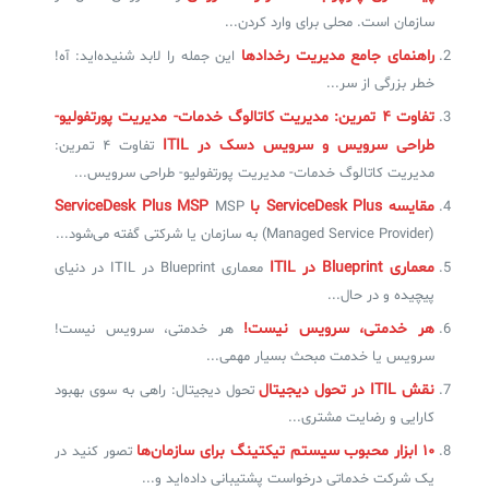
سازمان است. محلی برای وارد کردن...
راهنمای جامع مدیریت رخدادها
این جمله را لابد شنیده‌اید: آه!
✧
خطر بزرگی از سر...
سلف سرویس کاربران
تفاوت ۴ تمرین: مدیریت کاتالوگ خدمات- مدیریت پورتفولیو-
سامانه مدیریت دارایی‌ها [Asset Explorer]
طراحی سرویس و سرویس دسک در ITIL
تفاوت ۴ تمرین:
مدیریت کاتالوگ خدمات- مدیریت پورتفولیو- طراحی سرویس...
سامانه مدیریت پشتیبانی مشتریان
مقایسه ServiceDesk Plus با ServiceDesk Plus MSP
MSP
DDI
(Managed Service Provider) به سازمان یا شرکتی گفته می‌شود...
معماری Blueprint در ITIL
معماری Blueprint در ITIL در دنیای
پیچیده و در حال...
◉
هر خدمتی، سرویس نیست!
هر خدمتی، سرویس نیست!
ManageEngine Malware Protection Plus
سرویس یا خدمت مبحث بسیار مهمی...
سامانه مدیریت دسترسی ممتاز
نقش ITIL در تحول دیجیتال
تحول دیجیتال: راهی به سوی بهبود
کارایی و رضایت مشتری...
سامانه مدیریت و مانیتورینگ شبکه
۱۰ ابزار محبوب سیستم تیکتینگ برای سازمان‌ها
تصور کنید در
سامانه آزمون آنلاین
یک شرکت خدماتی درخواست پشتیبانی داده‌اید و...