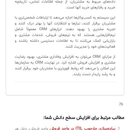
داده‌های مربوط به مشتریان، از جمله اطلاعات تماس، تاریخچه
لیست دوره‌ها
خرید و رفتارهای خرید آنها است.
✦
✦
✦
مقالات آموزشی
این سیستم به کسب‌وکارها اجازه می‌دهد تا ارتباطات شخصی‌تری با
مشتریان برقرار کنند، نیازها و انتظارات آنها را بهتر درک کنند و
مدیریت خدمات سازمانی
مدیریت خدمات منابع انسانی
آموزش سیستم مدیریت خدمات فناوری اطلاعات
تجربه مشتری را بهبود دهند. ابزارهای CRM معمولاً شامل
نرم‌افزارهایی هستند که به تیم‌های فروش، خدمات مشتری و
CIs Control
سرویس دسک پلاس MSP
نکته‌های کلیدی برای مدیر انفورماتیک
بازاریابی کمک می‌کنند تا به اطلاعات دسترسی داشته باشند و
فعالیت‌های خود را مدیریت کنند.
مجموعه راهکارهای آیناک
آموزش‌ ویدیویی مفاهیم سرویس دسک
اندپوینت سنترال [سامانه مدیریت نقاط پایانی]
از مزایای CRM می‌توان به افزایش وفاداری مشتری، بهبود رضایت
ITIL & SDP
AD360
مشتری و افزایش فروش اشاره کرد. در نهایت، CRM به سازمان‌ها
این امکان را می‌دهد که روابط قوی‌تری با مشتریان خود برقرار کنند
و به رشد پایدار دست یابند.
◆
◆
Log360 ابزار SIEM
آموزش فارسی ITIL4
چارچوب ITIL برای همه
برنامه‌ساز هوشمند App Creator
76
فلافلی_فناوری
سیستم هوشمند مدیریت فروش و فاکتور
مطالب مرتبط برای افزایش سطح دانش شما:
آرشیو دانلودهای مدانت
سامانه مدیریت امنیت اطلاعات
پیاده‌سازی چارچوب ITIL در واحد فروش
واحد فروش، دخل هر