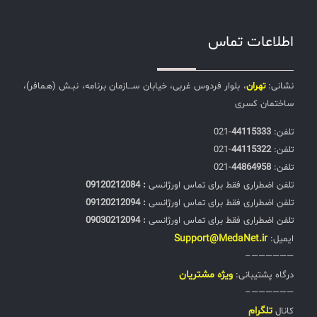
اطلاعات تماس
نشانی:
تهران
، بلوار فردوس غربی، خیابان ســـازمان برنامه، نبـش (هـمافر)،
ساختمان کسری
تلفن:‌
44115333
-021
تلفن:‌
44115322
-021
تلفن:‌
44864958
-021
تلفن اضطراری فقط برای تماس اورژانسی
: 09120212084
تلفن اضطراری فقط برای تماس اورژانسی
: 09120212094
تلفن اضطراری فقط برای تماس اورژانسی
: 09030212094
Support@MedaNet.ir
ایمیل:
——————–
ويژه مشتریان
درگاه پشتیبانی:
——————–
تلگرام
کانال