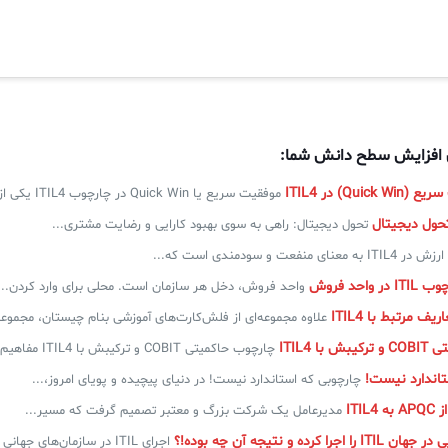
ی افزایش سطح دانش شما:
Qui) در ITIL4
موفقیت سریع یا Quick Win در چارچوب ITIL4 یکی از...
تحول دیجیتال: راهی به سوی بهبود کارایی و رضایت مشتری...
ارزش در ITIL4 به معنای منفعت و سودمندی است که...
واحد فروش
واحد فروش، دخل هر سازمان است. محلی برای وارد کردن...
ف مرتبط با ITIL4
علاوه مجموعه‌ای از فلش‌کارت‌های آموزشی بنام چیستان، مجموعه
ا ITIL4
چارچوب حاکمیتی COBIT و ترکیبش با ITIL4 مفاهیم کلیدی کوبیت...
تاندارد نیست!
چارچوبی که استاندارد نیست! در دنیای پیچیده و پویای امروز،...
ITIL
مدیرعامل یک شرکت بزرگ و معتبر تصمیم گرفت که مسیر...
 کرده و نتیجه آن چه بوده!؟
اجرای ITIL در سازمان‌های جهانی و نتایج آن ITIL (Information...