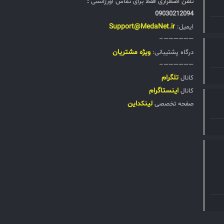
تلفن اضطراری فقط برای تماس اورژانسی
:
09030212094
Support@MedaNet.ir
ایمیل:
——————–
ويژه مشتریان
درگاه پشتیبانی:
——————–
تلگرام
کانال
اینستاگرام
کانال
لینکداین
صفحه تخصصی