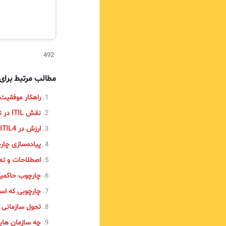
492
مطالب مرتبط برا
راهکار موفقیت سریع (ck Win
نقش ITIL در تحول دیجیتال
ارزش در ITIL4
پیاده‌سازی چارچوب ITIL در 
اصطلاحات و تعاری
چارچوب حاکمیتی COBIT و ترکیبش ب
چارچوبی که اس
تحول سازمانی از APQC به 4
چه سازمان هایی در جهان ITIL را اجرا