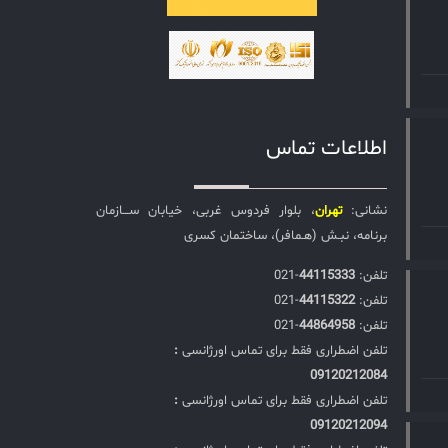
اطلاعات تماس
نشانی:
تهران
، بلوار فردوس غربی، خیابان ســـازمان
برنامه، نبـش (هـمافر)، ساختمان کسری
تلفن:‌
44115333
-021
تلفن:‌
44115322
-021
تلفن:‌
44864958
-021
تلفن اضطراری فقط برای تماس اورژانسی
:
09120212084
تلفن اضطراری فقط برای تماس اورژانسی
:
09120212094