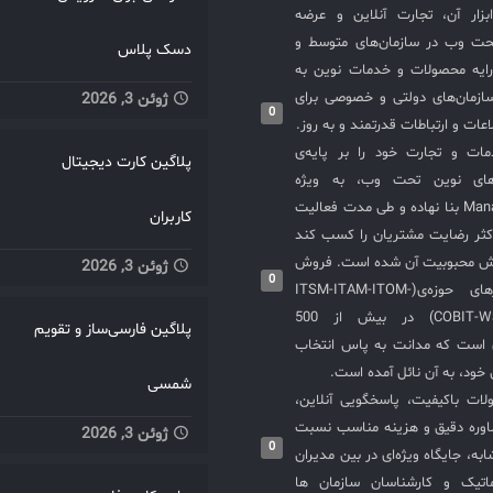
سازی ITIL و ابزار آن، تجارت آنلاین و عرضه
حت وب در سازمان‌های متوسط و
دسک پلاس
ایه محصولات و خدمات نوین به
ازمان‌های دولتی و خصوصی برای
ژوئن 3, 2026
0
عات و ارتباطات قدرتمند و به روز.
ت و تجارت خود را بر پایه‌ی
پلاگین کارت دیجیتال
های نوین تحت وب، به ویژه
محصولات ManageEngine بنا نهاده و طی مدت فعالیت
کاربران
کثر رضایت مشتریان را کسب کند
یش محبوبیت آن شده است. فروش
ژوئن 3, 2026
0
و استقرار نرم‌افزارهای حوزه‌ی(ITSM-ITAM-ITOM-
COBIT-WSM-ISO20000-SIEM) در بیش از 500
پلاگین فارسی‌ساز و تقویم
ی است که مدانت به پاس انتخاب
خود، به آن نائل آمده است.
شمسی
لات باکیفیت، پاسخگویی آنلاین،
اوره دقیق و هزینه مناسب نسبت
ژوئن 3, 2026
0
به، جایگاه ویژه‌ای در بین مدیران
ماتیک و کارشناسان سازمان ها