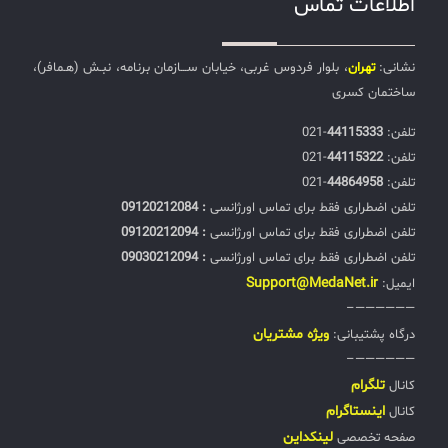
اطلاعات تماس
نشانی:
تهران
، بلوار فردوس غربی، خیابان ســـازمان برنامه، نبـش (هـمافر)،
ساختمان کسری
تلفن:‌
44115333
-021
تلفن:‌
44115322
-021
تلفن:‌
44864958
-021
تلفن اضطراری فقط برای تماس اورژانسی
: 09120212084
تلفن اضطراری فقط برای تماس اورژانسی
: 09120212094
تلفن اضطراری فقط برای تماس اورژانسی
: 09030212094
Support@MedaNet.ir
ایمیل:
——————–
ويژه مشتریان
درگاه پشتیبانی:
——————–
تلگرام
کانال
اینستاگرام
کانال
لینکداین
صفحه تخصصی