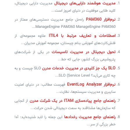
مدیریت هوشمند دارایی‌های دیجیتال
مدیریت دارایی دیجیتال،
کلید طلایی موفقیت در دنیای امروز است...
✧
نرم‌افزار PAM360
راه‌حل جامع مدیریت دسترسی‌های ممتاز در
ManageEngine PAM360 ManageEngine PAM360...
سلف سرویس کاربران
اصطلاحات و تعاریف مرتبط با ITIL4
علاوه مجموعه‌ای از
سامانه مدیریت دارایی‌ها [Asset Explorer]
فلش‌کارت‌های آموزشی بنام چیستان، مجموعه‌ آموزش مدیران...
سامانه مدیریت پشتیبانی مشتریان
تحول دیجیتال در مدیریت تاسیسات
در یکی از شرکت‌های
پتروشیمی بزرگ کشور، جایی که خط...
DDI
SLO یک جز کلیدی در مدیریت خدمات مدرن
SLO چیست و به
چه کاری می‌‌آید؟ SLO (Service Level...
◉
نرم‌افزار EventLog Analyzer
فهرست مطالب: در دنیای امنیت
ManageEngine Malware Protection Plus
سایبری و مدیریت سیستم‌ها، نظارت...
راهنمای جامع پیاده‌سازی ITAM در یک شرکت مدرن
از آنجایی
سامانه مدیریت دسترسی ممتاز
که سازمان‌ها مشتاقند به سمت دیجیتالی شدن حرکت...
سامانه مدیریت و مانیتورینگ شبکه
راهنمای جامع مدیریت رخدادها
این جمله را لابد شنیده‌اید: آه!
خطر بزرگی از سر...
سامانه آزمون آنلاین