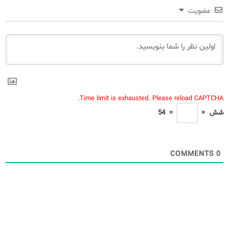
عضویت
Time limit is exhausted. Please reload CAPTCHA.
شش
×
=
54
COMMENTS
0