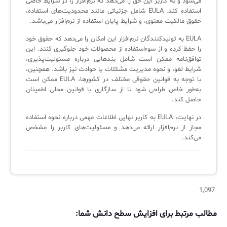
می‌شود و به کاربر این حق را می‌دهد که نرم‌افزار را در شرایط خاصی
لیست دوره‌ها
استفاده کند. EULA شامل جزئیاتی مانند محدودیت‌های استفاده،
حقوق مالکیت معنوی، و شرایط پایان استفاده از نرم‌افزار می‌باشد.
✦
✦
✦
مقالات آموزشی
EULA به تولیدکنندگان نرم‌افزار این امکان را می‌دهد که حقوق خود
را حفظ کرده و از سوءاستفاده از محصولات خود جلوگیری کنند. این
مدیریت خدمات سازمانی
مدیریت خدمات منابع انسانی
آموزش سیستم مدیریت خدمات فناوری اطلاعات
توافق‌نامه ممکن است شامل بندهایی درباره مسئولیت‌پذیری،
CIs Control
سرویس دسک پلاس MSP
نکته‌های کلیدی برای مدیر انفورماتیک
شرایط لغو، و نحوه مدیریت مشکلات یا حوادث نیز باشد. همچنین،
با توجه به قوانین حقوقی مختلف در کشورها، EULA ممکن است
مجموعه راهکارهای آیناک
آموزش‌ ویدیویی مفاهیم سرویس دسک
اندپوینت سنترال [سامانه مدیریت نقاط پایانی]
به‌طور خاص طراحی شود تا از سازگاری با قوانین محلی اطمینان
حاصل کند.
ITIL & SDP
AD360
در نهایت، EULA به کاربر نهایی اطلاعات مهمی درباره نحوه استفاده
مجاز از نرم‌افزار ارائه می‌دهد و مسئولیت‌های کاربر را مشخص
می‌کند.
◆
◆
Log360 ابزار SIEM
آموزش فارسی ITIL4
چارچوب ITIL برای همه
برنامه‌ساز هوشمند App Creator
1,097
فلافلی_فناوری
سیستم هوشمند مدیریت فروش و فاکتور
مطالب مرتبط برای افزایش سطح دانش شما:
آرشیو دانلودهای مدانت
سامانه مدیریت امنیت اطلاعات