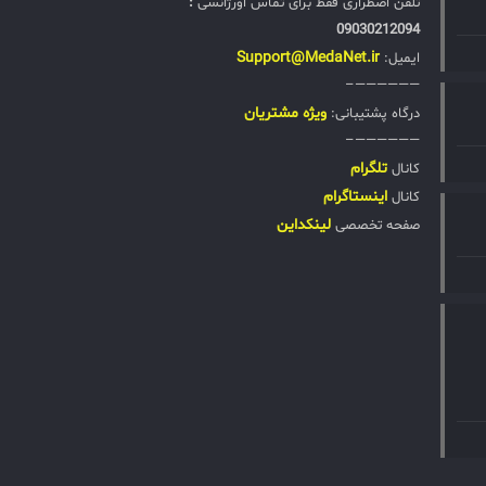
تلفن اضطراری فقط برای تماس اورژانسی
:
09030212094
Support@MedaNet.ir
ایمیل:
——————–
ويژه مشتریان
درگاه پشتیبانی:
——————–
تلگرام
کانال
اینستاگرام
کانال
لینکداین
صفحه تخصصی