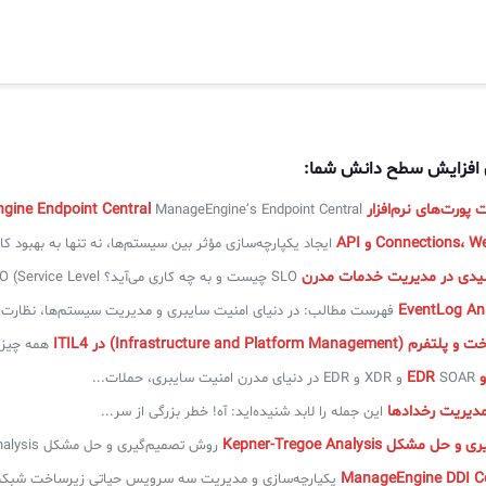
ی افزایش سطح دانش شما:
‌افزار ManageEngine Endpoint Central
ManageEngine’s Endpoint Central یک برنامه مبتنی بر وب برای مدیریت...
ایجاد یکپارچه‌سازی مؤثر بین سیستم‌ها، نه تنها به بهبود کار
SLO چیست و به چه کاری می‌‌آید؟ SLO (Service Level...
فهرست مطالب: در دنیای امنیت سایبری و مدیریت سیستم‌ها، نظارت..
Infrastructure and Platfor) در ITIL4
همه چیز د
SOAR و XDR و EDR در دنیای مدرن امنیت سایبری، حملات...
مدیریت رخدادها
این جمله را لابد شنیده‌اید: آه! خطر بزرگی از سر...
کل Kepner-Tregoe Analysis
روش تصمیم‌گیری و حل مشکل Kepner-Tregoe Analysis تصور کنید شبکه‌ای...
یکپارچه‌سازی و مدیریت سه سرویس حیاتی زیرساخت شبکه — DNS