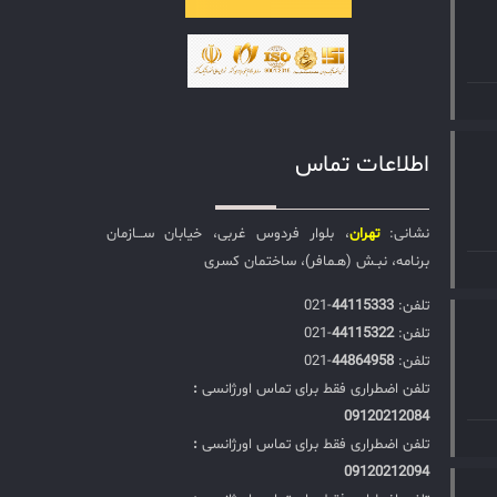
اطلاعات تماس
نشانی:
تهران
، بلوار فردوس غربی، خیابان ســـازمان
برنامه، نبـش (هـمافر)، ساختمان کسری
تلفن:‌
44115333
-021
تلفن:‌
44115322
-021
تلفن:‌
44864958
-021
تلفن اضطراری فقط برای تماس اورژانسی
:
09120212084
تلفن اضطراری فقط برای تماس اورژانسی
:
09120212094