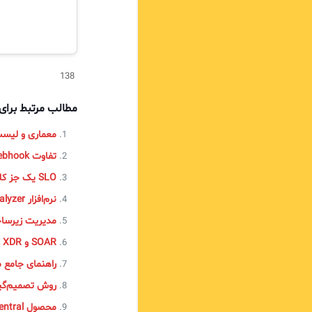
138
مطالب مرتبط برا
معماری و لیست پورت‌های نرم
تفاوت Connections، Webhook و API
SLO یک جز کلیدی در مدیریت خدمات مدرن
نرم‌افزار EventLog Analyzer
مدیریت زیرساخت و پلتفرم (m Management
SOAR و XDR و EDR
راهنمای جامع 
روش تصمیم‌گیری و حل مش
محصول ManageEngine DDI Central