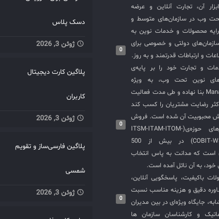
سازی ITIL و ابزار آن، تجارت آنلاین و عرضه
حت وب در سازمان‌های متوسط و
دسک پلاس
ایه محصولات و خدمات نوین به
ازمان‌های دولتی و خصوصی برای
ژوئن 3, 2026
0
عات و ارتباطات قدرتمند و به روز.
ت و تجارت خود را بر پایه‌ی
پلاگین کارت دیجیتال
های نوین تحت وب، به ویژه
محصولات ManageEngine بنا نهاده و طی مدت فعالیت
کاربران
کثر رضایت مشتریان را کسب کند
یش محبوبیت آن شده است. فروش
ژوئن 3, 2026
0
و استقرار نرم‌افزارهای حوزه‌ی(ITSM-ITAM-ITOM-
COBIT-WSM-ISO20000-SIEM) در بیش از 500
پلاگین فارسی‌ساز و تقویم
ی است که مدانت به پاس انتخاب
خود، به آن نائل آمده است.
شمسی
لات باکیفیت، پاسخگویی آنلاین،
اوره دقیق و هزینه مناسب نسبت
ژوئن 3, 2026
0
به، جایگاه ویژه‌ای در بین مدیران
ماتیک و کارشناسان سازمان ها