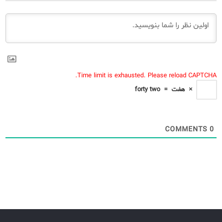
Time limit is exhausted. Please reload CAPTCHA.
×
هفت
=
forty two
COMMENTS
0