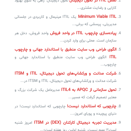
نقش ITIL در تحول دیجیتال
تحول دیجیتال: راهی به سوی بهبود
کارایی و رضایت مشتری...
✧
Minimum Viable ITIL
یک ITIL مینیمال و کاربردی در جلساتی
مدیریتی، پرسشی که برخی...
سلف سرویس کاربران
پیاده‌سازی چارچوب ITIL در واحد فروش
واحد فروش، دخل هر
سامانه مدیریت دارایی‌ها [Asset Explorer]
سازمان است. محلی برای وارد کردن...
الگوی طراحی وب سایت منطبق با استاندارد جهانی و چارچوب
سامانه مدیریت پشتیبانی مشتریان
ITIL
الگوی طراحی وب سایت منطبق با استاندارد جهانی و
DDI
چارچوب...
شرکت مدانت و ورکشاپ‌های تحول دیجیتال، ITIL و ITSM
◉
شرکت مدانت و ورکشاپ‌های تحول دیجیتال، ITIL و ITSM در...
تحول سازمانی از APQC به ITIL4
مدیرعامل یک شرکت بزرگ و
ManageEngine Malware Protection Plus
معتبر تصمیم گرفت که مسیر...
سامانه مدیریت دسترسی ممتاز
چارچوبی که استاندارد نیست!
چارچوبی که استاندارد نیست! در
دنیای پیچیده و پویای امروز،...
سامانه مدیریت و مانیتورینگ شبکه
مدیریت تجربه دیجیتال کارکنان (DEX) در ITSM
امروز شنبه
سامانه آزمون آنلاین
است؟! مهم نیست. شنبه اولین روز هفته است؛...