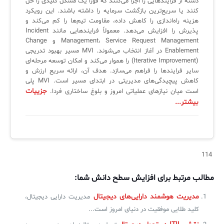
دسته از فرایندهایی را اجرا می‌کنند که فوراً یک مشکل کلیدی را حل
لیست دوره‌ها
کنند یا سریع‌ترین بازگشت سرمایه را داشته باشند. این رویکرد
هزینه راه‌اندازی را کاهش داده، مقاومت تیم‌ها را کم می‌کند و
✦
✦
✦
مقالات آموزشی
پذیرش را افزایش می‌دهد. معمولاً فرایندهایی مانند Incident
Management، Service Request Management و Change
مدیریت خدمات سازمانی
مدیریت خدمات منابع انسانی
آموزش سیستم مدیریت خدمات فناوری اطلاعات
Enablement در آغاز انتخاب می‌شوند. MVI مسیر بهبود تدریجی
(Iterative Improvement) را هموار می‌کند و امکان توسعه مرحله‌ای
CIs Control
سرویس دسک پلاس MSP
نکته‌های کلیدی برای مدیر انفورماتیک
سایر فرایندها را فراهم می‌سازد. هدف آن، ارائه سریع ارزش و
کاهش پیچیدگی‌های مدیریتی در ابتدای مسیر است. MVI پلی
مجموعه راهکارهای آیناک
آموزش‌ ویدیویی مفاهیم سرویس دسک
اندپوینت سنترال [سامانه مدیریت نقاط پایانی]
جزییات
است میان نیازهای عملیاتی امروز و بلوغ ساختاری فردا.
بیشتر...
ITIL & SDP
AD360
◆
◆
114
Log360 ابزار SIEM
آموزش فارسی ITIL4
مطالب مرتبط برای افزایش سطح دانش شما:
چارچوب ITIL برای همه
برنامه‌ساز هوشمند App Creator
مدیریت هوشمند دارایی‌های دیجیتال
مدیریت دارایی دیجیتال،
فلافلی_فناوری
سیستم هوشمند مدیریت فروش و فاکتور
کلید طلایی موفقیت در دنیای امروز است...
آرشیو دانلودهای مدانت
سامانه مدیریت امنیت اطلاعات