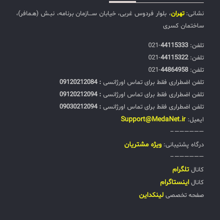
نشانی:
تهران
، بلوار فردوس غربی، خیابان ســـازمان برنامه، نبـش (هـمافر)،
ساختمان کسری
تلفن:‌
44115333
-021
تلفن:‌
44115322
-021
تلفن:‌
44864958
-021
تلفن اضطراری فقط برای تماس اورژانسی
: 09120212084
تلفن اضطراری فقط برای تماس اورژانسی
: 09120212094
تلفن اضطراری فقط برای تماس اورژانسی
: 09030212094
Support@MedaNet.ir
ایمیل:
——————–
ويژه مشتریان
درگاه پشتیبانی:
——————–
تلگرام
کانال
اینستاگرام
کانال
لینکداین
صفحه تخصصی