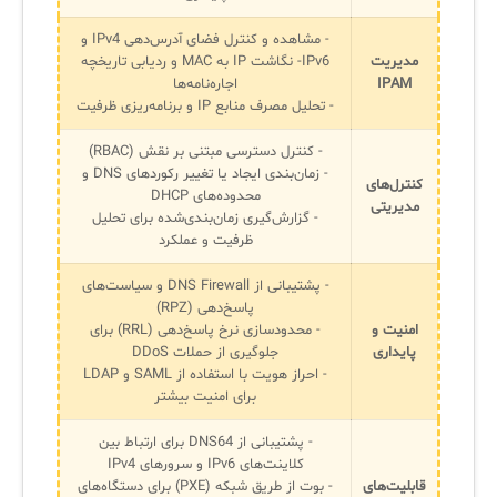
- مشاهده و کنترل فضای آدرس‌دهی IPv4 و
مدیریت
IPv6- نگاشت IP به MAC و ردیابی تاریخچه
✧
IPAM
اجاره‌نامه‌ها
- تحلیل مصرف منابع IP و برنامه‌ریزی ظرفیت
سلف سرویس کاربران
- کنترل دسترسی مبتنی بر نقش (RBAC)
سامانه مدیریت دارایی‌ها [Asset Explorer]
- زمان‌بندی ایجاد یا تغییر رکوردهای DNS و
کنترل‌های
سامانه مدیریت پشتیبانی مشتریان
محدوده‌های DHCP
مدیریتی
- گزارش‌گیری زمان‌بندی‌شده برای تحلیل
DDI
ظرفیت و عملکرد
- پشتیبانی از DNS Firewall و سیاست‌های
پاسخ‌دهی (RPZ)
◉
امنیت و
- محدودسازی نرخ پاسخ‌دهی (RRL) برای
پایداری
جلوگیری از حملات DDoS
ManageEngine Malware Protection Plus
- احراز هویت با استفاده از SAML و LDAP
برای امنیت بیشتر
سامانه مدیریت دسترسی ممتاز
سامانه مدیریت و مانیتورینگ شبکه
- پشتیبانی از DNS64 برای ارتباط بین
کلاینت‌های IPv6 و سرورهای IPv4
سامانه آزمون آنلاین
قابلیت‌های
- بوت از طریق شبکه (PXE) برای دستگاه‌های