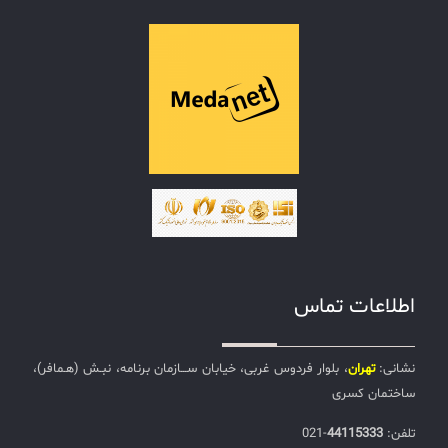
اطلاعات تماس
نشانی:
تهران
، بلوار فردوس غربی، خیابان ســـازمان برنامه، نبـش (هـمافر)،
ساختمان کسری
تلفن:‌
44115333
-021