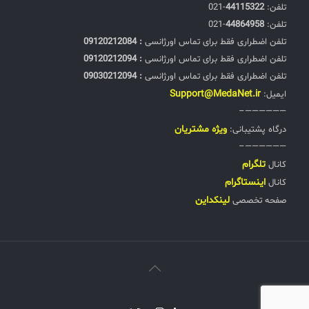
تلفن:‌
44115322
-021
تلفن:‌
44864958
-021
تلفن اضطراری فقط برای تماس اورژانسی
: 09120212084
تلفن اضطراری فقط برای تماس اورژانسی
: 09120212094
تلفن اضطراری فقط برای تماس اورژانسی
: 09030212094
Support@MedaNet.ir
ایمیل:
——————–
ويژه مشتریان
درگاه پشتیبانی:
——————–
تلگرام
کانال
اینستاگرام
کانال
لینکداین
صفحه تخصصی