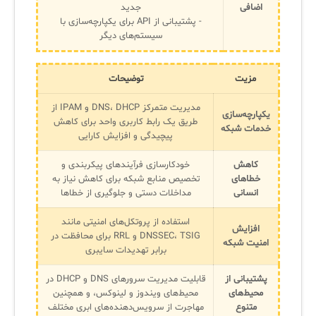
اضافی
جدید
- پشتیبانی از API برای یکپارچه‌سازی با
سیستم‌های دیگر
مزیت
توضیحات
مدیریت متمرکز DNS، DHCP و IPAM از
یکپارچه‌سازی
طریق یک رابط کاربری واحد برای کاهش
خدمات شبکه
پیچیدگی و افزایش کارایی
کاهش
خودکارسازی فرآیندهای پیکربندی و
خطاهای
تخصیص منابع شبکه برای کاهش نیاز به
انسانی
مداخلات دستی و جلوگیری از خطاها
استفاده از پروتکل‌های امنیتی مانند
افزایش
DNSSEC، TSIG و RRL برای محافظت در
امنیت شبکه
برابر تهدیدات سایبری
پشتیبانی از
قابلیت مدیریت سرورهای DNS و DHCP در
محیط‌های
محیط‌های ویندوز و لینوکس، و همچنین
متنوع
مهاجرت از سرویس‌دهنده‌های ابری مختلف