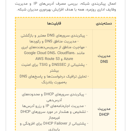
اعمال پیکربندی شبکه، بررسی مصرف آدرس‌های IP و مدیریت
لیست دوره‌ها
وظایف اداری روزمره، همه با هدف افزایش بهره‌وری مدیران شبکه.
✦
✦
✦
مقالات آموزشی
دسته‌بندی
قابلیت‌ها
مدیریت خدمات سازمانی
مدیریت خدمات منابع انسانی
آموزش سیستم مدیریت خدمات فناوری اطلاعات
- پیکربندی سرورهای DNS معتبر و بازگشتی
- مدیریت مناطق DNS و رکوردها
CIs Control
سرویس دسک پلاس MSP
نکته‌های کلیدی برای مدیر انفورماتیک
- مهاجرت مناطق از سرویس‌دهنده‌های ابری
مجموعه راهکارهای آیناک
آموزش‌ ویدیویی مفاهیم سرویس دسک
اندپوینت سنترال [سامانه مدیریت نقاط پایانی]
مانند Google Cloud DNS، Cloudflare،
مدیریت
Azure و AWS Route 53
DNS
ITIL & SDP
AD360
- پشتیبانی از DNSSEC و TSIG برای امنیت
بیشتر
- تحلیل ترافیک درخواست‌ها و پاسخ‌های DNS
به‌صورت بلادرنگ
◆
◆
- پیکربندی سرورهای DHCP و محدوده‌های
Log360 ابزار SIEM
آموزش فارسی ITIL4
آدرس‌دهی
- مدیریت اجاره‌نامه‌های IP و رزرو آدرس‌ها
چارچوب ITIL برای همه
برنامه‌ساز هوشمند App Creator
مدیریت
- تشخیص و هشدار در مورد سرورهای DHCP
DHCP
فلافلی_فناوری
سیستم هوشمند مدیریت فروش و فاکتور
غیرمجاز
- پشتیبانی از DHCP Failover برای افزونگی و
آرشیو دانلودهای مدانت
سامانه مدیریت امنیت اطلاعات
پایداری