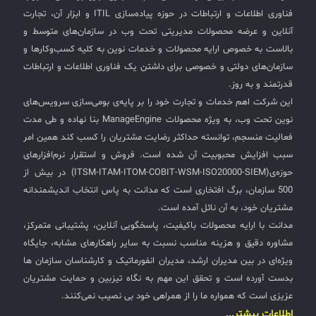
فناوری اطلاعات و ارتباطات در حوزه پیاده‌سازی ITIL و ابزار آن، تجارت
آنلاین و عرضه محصولات مدیریتی تحت وب در سازمان‌های متوسط و
بالاست به خصوص ارایه محصولات و خدمات نوین به کلیه کسب‌وکارها و
سازمان‌های دولتی و خصوصی برای داشتن یک فناوری اطلاعات و ارتباطات
قدرتمند و به روز.
این شرکت اهم خدمات و تجارت خود را بر پایه‌ی بومی‌سازی سرویس‌های
نوین تحت وب، به ویژه محصولات ManageEngine بنا نهاده و طی مدت
فعالیت منسجم، توانسته حداکثر رضایت مشتریان را کسب کند همین امر
سبب افزایش محبوبیت آن شده است. فروش و استقرار نرم‌افزارهای
حوزه‌ی(ITSM-ITAM-ITOM-COBIT-WSM-ISO20000-SIEM) در بیش از
500 سازمان، برگ افتخاری است که مدانت به پاس انتخاب اندیشمندانه
مشتریان خود، به آن نائل آمده است.
مدانت با ارایه محصولات باکیفیت، پاسخگویی آنلاین، پشتیبانی متمرکز،
مشاوره دقیق و هزینه مناسب نسبت به سایر راهکارهای مشابه، جایگاه
ویژه‌ای در بین مدیران ارشد، مدیران انفورماتیک و کارشناسان سازمان ها
بدست آورده است و تحقق این مهم به نگاه تیزبین و حمایت مشتریان
عزیزی است که همواره ما را از همراهی خود بی نصیب نمی‌کنند.
اطلاعات بیشتر...