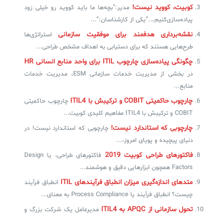
کوبیت، کووید نیست!
مدیر:”بچه‌ها ما باید کووید رو خیلی زود
پیاده‌سازی‌کنیم….”یکی از کارشناسان:”...
✧
نقشه‌برداری هدفمند برای موفقیت سازمانی
استراتژی‌ها
سلف سرویس کاربران
طرح‌هایی هستند که برای دستیابی به اهداف مشخص طراحی...
چگونگی پیاده‌سازی چارچوب ITIL‌ برای واحد منابع انسانی HR
سامانه مدیریت دارایی‌ها [Asset Explorer]
در بخشی از مدیریت خدمات سازمانی ESM، مدیریت خدمات
سامانه مدیریت پشتیبانی مشتریان
منابع...
چارچوب حاکمیتی COBIT و ترکیبش با ITIL4
DDI
چارچوب حاکمیتی
COBIT و ترکیبش با ITIL4 مفاهیم کلیدی کوبیت...
چارچوبی که استاندارد نیست!
چارچوبی که استاندارد نیست! در
◉
دنیای پیچیده و پویای امروز،...
ManageEngine Malware Protection Plus
فاکتورهای طراحی کوبیت 2019
فاکتورهای طراحی، یا Design
Factors همچون ابزارهایی دقیق و هوشمند...
سامانه مدیریت دسترسی ممتاز
متدهای اندازه‌گیری میزان انطباق فرآیندهای ITIL
انطباق فرآیند
سامانه مدیریت و مانیتورینگ شبکه
چیست؟ انطباق فرآیند یا Process Compliance به معنای...
سامانه آزمون آنلاین
تحول سازمانی از APQC به ITIL4
مدیرعامل یک شرکت بزرگ و