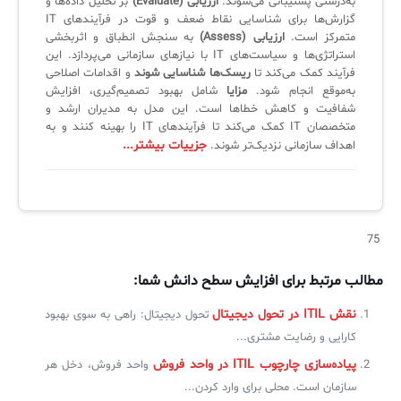
به‌درستی پشتیبانی می‌شوند.
ارزیابی (Evaluate)
بر تحلیل داده‌ها و
لیست دوره‌ها
گزارش‌ها برای شناسایی نقاط ضعف و قوت در فرآیندهای IT
متمرکز است.
ارزیابی (Assess)
به سنجش انطباق و اثربخشی
✦
✦
✦
مقالات آموزشی
استراتژی‌ها و سیاست‌های IT با نیازهای سازمانی می‌پردازد. این
فرآیند کمک می‌کند تا
ریسک‌ها شناسایی شوند
و اقدامات اصلاحی
مدیریت خدمات سازمانی
مدیریت خدمات منابع انسانی
آموزش سیستم مدیریت خدمات فناوری اطلاعات
به‌موقع انجام شود.
مزایا
شامل بهبود تصمیم‌گیری، افزایش
شفافیت و کاهش خطاها است. این مدل به مدیران ارشد و
CIs Control
سرویس دسک پلاس MSP
نکته‌های کلیدی برای مدیر انفورماتیک
متخصصان IT کمک می‌کند تا فرآیندهای IT را بهینه کنند و به
جزییات بیشتر...
اهداف سازمانی نزدیک‌تر شوند.
مجموعه راهکارهای آیناک
آموزش‌ ویدیویی مفاهیم سرویس دسک
اندپوینت سنترال [سامانه مدیریت نقاط پایانی]
ITIL & SDP
AD360
75
◆
◆
مطالب مرتبط برای افزایش سطح دانش شما:
Log360 ابزار SIEM
آموزش فارسی ITIL4
نقش ITIL در تحول دیجیتال
تحول دیجیتال: راهی به سوی بهبود
چارچوب ITIL برای همه
برنامه‌ساز هوشمند App Creator
کارایی و رضایت مشتری...
فلافلی_فناوری
سیستم هوشمند مدیریت فروش و فاکتور
پیاده‌سازی چارچوب ITIL در واحد فروش
واحد فروش، دخل هر
سازمان است. محلی برای وارد کردن...
آرشیو دانلودهای مدانت
سامانه مدیریت امنیت اطلاعات