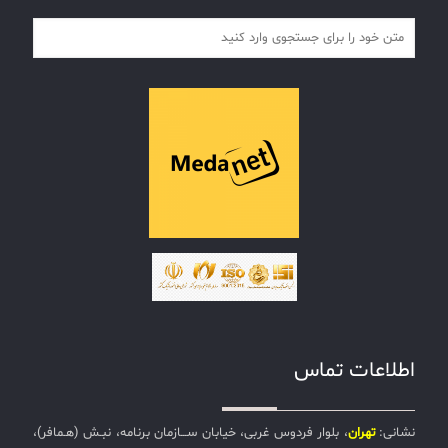
اطلاعات تماس
نشانی:
تهران
، بلوار فردوس غربی، خیابان ســـازمان برنامه، نبـش (هـمافر)،