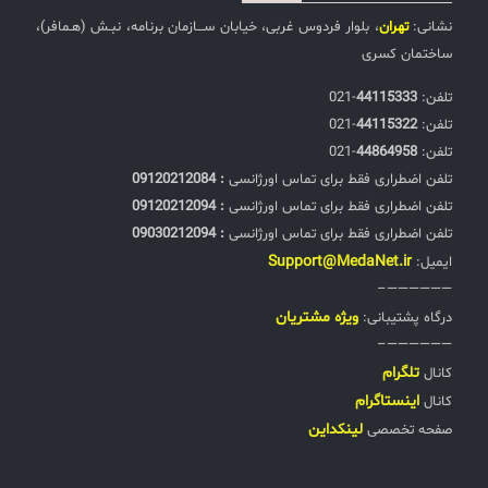
نشانی:
تهران
، بلوار فردوس غربی، خیابان ســـازمان برنامه، نبـش (هـمافر)،
ساختمان کسری
تلفن:‌
44115333
-021
تلفن:‌
44115322
-021
تلفن:‌
44864958
-021
تلفن اضطراری فقط برای تماس اورژانسی
: 09120212084
تلفن اضطراری فقط برای تماس اورژانسی
: 09120212094
تلفن اضطراری فقط برای تماس اورژانسی
: 09030212094
Support@MedaNet.ir
ایمیل:
——————–
ويژه مشتریان
درگاه پشتیبانی:
——————–
تلگرام
کانال
اینستاگرام
کانال
لینکداین
صفحه تخصصی