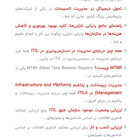
تحول دیجیتال در مدیریت تاسیسات
در یکی از شرکت‌های
✧
پتروشیمی بزرگ کشور، جایی که خط...
راهنمای جامع ردیابی دارایی‌ها: کلید بهبود بهره‌وری و کاهش
سلف سرویس کاربران
هزینه‌ها در سازمان‌ها
ردیابی دارایی: چگونه این کار را انجام دهیم
سامانه مدیریت دارایی‌ها [Asset Explorer]
و چرا...
همه چیز درباره‌ی مدیریت در دسترس‌پذیری در ITIL
همه چیز
سامانه مدیریت پشتیبانی مشتریان
درباره‌ی مدیریت در دسترس‌پذیری در ITIL در جایی...
DDI
MTBR چیست؟
MTBR (Mean Time Between Repairs) یکی از
شاخص‌های کلیدی در...
◉
مدیریت زیرساخت و پلتفرم (Infrastructure and Platform
Management) در ITIL4
همه چیز درباره مدیریت زیرساخت و
ManageEngine Malware Protection Plus
پلتفرم در دنیای امروز،...
سامانه مدیریت دسترسی ممتاز
ارزیابی وضعیت موجود سازمان طبق ITIL
برای ارزیابی عملکرد
فناوری اطلاعات بر اساس شاخص‌ها و معیارهای...
سامانه مدیریت و مانیتورینگ شبکه
ارزیابی کسب و کار
برای ارزیابی عملکرد فناوری اطلاعات بر اساس
سامانه آزمون آنلاین
شاخص‌ها و معیارهای...