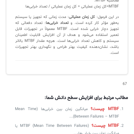
محاسبه MTBF:
لیست دوره‌ها
MTBF=کل زمان عملیاتی = کل زمان عملیاتی / تعداد خرابی‌ها
در این فرمول:
کل زمان عملیاتی
: مدت زمانی که تجهیز یا سیستم
✦
✦
✦
مقالات آموزشی
به‌طور مؤثر کار کرده است. و
تعداد خرابی‌ها
: تعداد دفعاتی که
تجهیز دچار خرابی شده است. MTBF معمولاً در تجهیزات قابل
مدیریت خدمات سازمانی
مدیریت خدمات منابع انسانی
آموزش سیستم مدیریت خدمات فناوری اطلاعات
تعمیر استفاده می‌شود و هدف از آن افزایش قابلیت اطمینان
CIs Control
سرویس دسک پلاس MSP
نکته‌های کلیدی برای مدیر انفورماتیک
سیستم و کاهش تعداد خرابی‌ها است. هرچه مقدار MTBF بالاتر
باشد، نشان‌دهنده کیفیت بهتر طراحی و نگهداری بهتر تجهیزات
مجموعه راهکارهای آیناک
آموزش‌ ویدیویی مفاهیم سرویس دسک
اندپوینت سنترال [سامانه مدیریت نقاط پایانی]
است.
ITIL & SDP
AD360
◆
◆
67
Log360 ابزار SIEM
آموزش فارسی ITIL4
مطالب مرتبط برای افزایش سطح دانش شما:
چارچوب ITIL برای همه
برنامه‌ساز هوشمند App Creator
MTBF چیست؟
میانگین زمان بین خرابی‌ها (Mean Time
Between Failures – MTBF)...
فلافلی_فناوری
سیستم هوشمند مدیریت فروش و فاکتور
MTBF چیست؟
MTBF (Mean Time Between Failures) یا
آرشیو دانلودهای مدانت
سامانه مدیریت امنیت اطلاعات
میانگین زمان بین خرابی‌ها،...