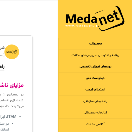
محصولات
شرک
برنامه‌ پشتیبانی سرویس‌های مدانت
[ مجر
راهنم
دوره‌های آموزش تخصصی
درخواست دمو
مزایای ناشی از ی
استعلام قیمت
در بسیاری از س
کاغذبازی انجام
راهکارهای سازمانی
می‌شوند. داده‌ه
کتابخانه دیجیتالی
ITAM، ابزاری برای بهینه‌سازی معادله
آکادمی مدانت