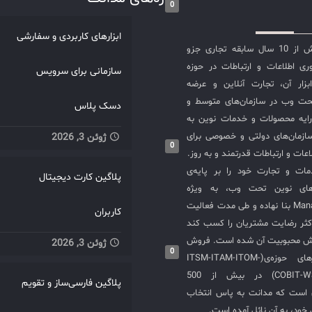
0
ابزارهای کاربردی و سفارشی
شرکت مدانت با بیش از 10 سال سابقه تجاری جزو
ی اطلاعات و ارتباطات در حوزه
سازمانی برای سرویس
سازی ITIL و ابزار آن، تجارت آنلاین و عرضه
حت وب در سازمان‌های متوسط و
دسک پلاس
ایه محصولات و خدمات نوین به
ازمان‌های دولتی و خصوصی برای
ژوئن 3, 2026
0
عات و ارتباطات قدرتمند و به روز.
ت و تجارت خود را بر پایه‌ی
پلاگین کارت دیجیتال
های نوین تحت وب، به ویژه
محصولات ManageEngine بنا نهاده و طی مدت فعالیت
کاربران
کثر رضایت مشتریان را کسب کند
یش محبوبیت آن شده است. فروش
ژوئن 3, 2026
0
و استقرار نرم‌افزارهای حوزه‌ی(ITSM-ITAM-ITOM-
COBIT-WSM-ISO20000-SIEM) در بیش از 500
پلاگین فارسی‌ساز و تقویم
ی است که مدانت به پاس انتخاب
خود، به آن نائل آمده است.