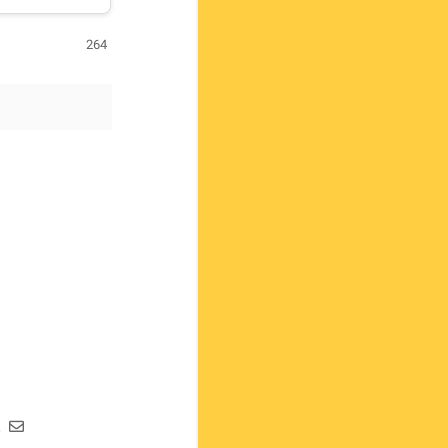
264
ع