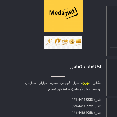
اطلاعات تماس
نشانی:
تهران
، بلوار فردوس غربی، خیابان ســـازمان
برنامه، نبـش (هـمافر)، ساختمان کسری
تلفن:‌
44115333
-021
تلفن:‌
44115322
-021
تلفن:‌
44864958
-021