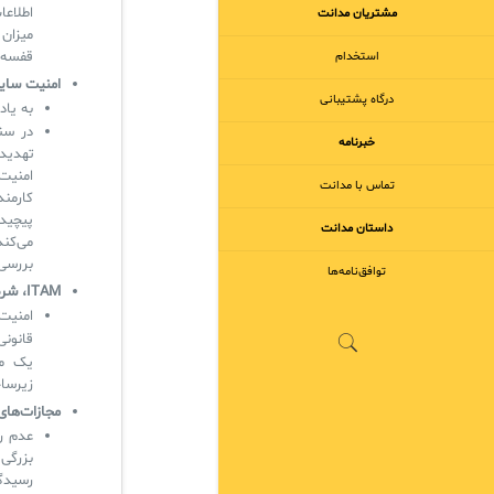
اطلاعا
مشتریان مدانت
میزان
قفسه‌ا
استخدام
امنیت سایب
درگاه پشتیبانی
به یاد
خبرنامه
امنیت
تماس با مدانت
کارمن
داستان مدانت
می‌کند
بررسی 
توافق‌نامه‌ها
ITAM، شرط لازم برای تطابق با الزامات و گواهینامه‌های نظارتی
امنیت
قانونی قر
زیرساخ
مجازات‌های
عدم رع
رسیدگی