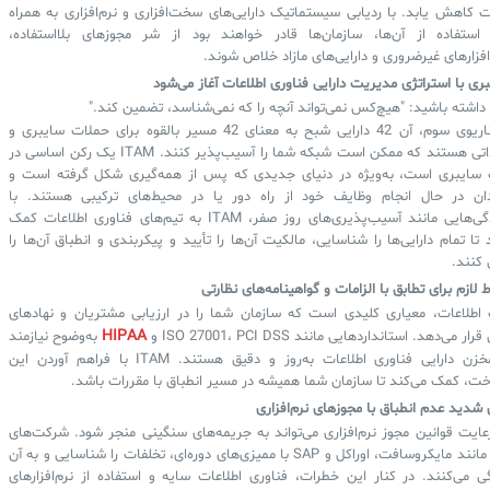
ت کاهش یابد. با ردیابی سیستماتیک دارایی‌های سخت‌افزاری و نرم‌افزاری به همراه
 استفاده از آن‌ها، سازمان‌ها قادر خواهند بود از شر مجوزهای بلااستفاده،
فزارهای غیرضروری و دارایی‌های مازاد خلاص شوند.
ری با استراتژی مدیریت دارایی فناوری اطلاعات آغاز می‌شود
 داشته باشید: "هیچ‌کس نمی‌تواند آنچه را که نمی‌شناسد، تضمین کند."
در سناریوی سوم، آن 42 دارایی شبح به معنای 42 مسیر بالقوه برای حملات سایبری و
تهدیداتی هستند که ممکن است شبکه شما را آسیب‌پذیر کنند. ITAM یک رکن اساسی در
 سایبری است، به‌ویژه در دنیای جدیدی که پس از همه‌گیری شکل گرفته است و
دان در حال انجام وظایف خود از راه دور یا در محیط‌های ترکیبی هستند. با
پیچیدگی‌هایی مانند آسیب‌پذیری‌های روز صفر، ITAM به تیم‌های فناوری اطلاعات کمک
 تا تمام دارایی‌ها را شناسایی، مالکیت آن‌ها را تأیید و پیکربندی و انطباق آن‌ها را
کنند.
 اطلاعات، معیاری کلیدی است که سازمان شما را در ارزیابی مشتریان و نهادهای
HIPAA
ار می‌دهد. استانداردهایی مانند ISO 27001، PCI DSS و
به‌وضوح نیازمند
یک مخزن دارایی فناوری اطلاعات به‌روز و دقیق هستند. ITAM با فراهم آوردن این
ت، کمک می‌کند تا سازمان شما همیشه در مسیر انطباق با مقررات باشد.
 شدید عدم انطباق با مجوزهای نرم‌افزاری
ایت قوانین مجوز نرم‌افزاری می‌تواند به جریمه‌های سنگینی منجر شود. شرکت‌های
بزرگی مانند مایکروسافت، اوراکل و SAP با ممیزی‌های دوره‌ای، تخلفات را شناسایی و به آن
 می‌کنند. در کنار این خطرات، فناوری اطلاعات سایه و استفاده از نرم‌افزارهای