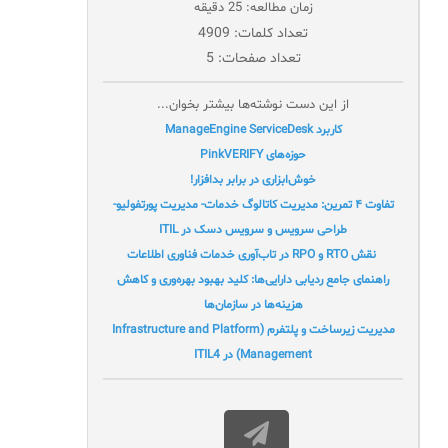
زمان مطالعه: 25 دقیقه
تعداد کلمات: 4909
تعداد صفحات: 5
از این دست نوشته‌ها بیشتر بخوان...
کاربرد ManageEngine ServiceDesk
حوزه‌های PinkVERIFY
خوش‌ابزاری در برابر بدافزار!
تفاوت ۴ تمرین: مدیریت کاتالوگ خدمات- مدیریت پورتفولیو-
طراحی سرویس و سرویس دسک در ITIL
نقش RTO و RPO در تاب‌آوری خدمات فناوری اطلاعات
راهنمای جامع ردیابی دارایی‌ها: کلید بهبود بهره‌وری و کاهش
هزینه‌ها در سازمان‌ها
مدیریت زیرساخت و پلتفرم (Infrastructure and Platform
Management) در ITIL4