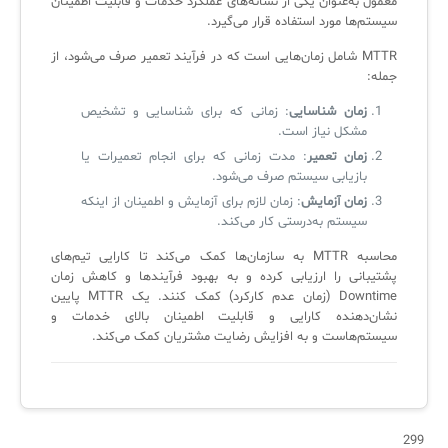
معمول به‌عنوان یکی از نشانه‌های عملکرد خدمات و قابلیت اطمینان
سیستم‌ها مورد استفاده قرار می‌گیرد.
لیست دوره‌ها
MTTR شامل زمان‌هایی است که در فرآیند تعمیر صرف می‌شود، از
✦
✦
✦
مقالات آموزشی
جمله:
مدیریت خدمات سازمانی
مدیریت خدمات منابع انسانی
آموزش سیستم مدیریت خدمات فناوری اطلاعات
زمان شناسایی
: زمانی که برای شناسایی و تشخیص
مشکل نیاز است.
CIs Control
سرویس دسک پلاس MSP
نکته‌های کلیدی برای مدیر انفورماتیک
زمان تعمیر
: مدت زمانی که برای انجام تعمیرات یا
مجموعه راهکارهای آیناک
آموزش‌ ویدیویی مفاهیم سرویس دسک
اندپوینت سنترال [سامانه مدیریت نقاط پایانی]
بازیابی سیستم صرف می‌شود.
زمان آزمایش
: زمان لازم برای آزمایش و اطمینان از اینکه
ITIL & SDP
AD360
سیستم به‌درستی کار می‌کند.
محاسبه MTTR به سازمان‌ها کمک می‌کند تا کارایی تیم‌های
پشتیبانی را ارزیابی کرده و به بهبود فرآیندها و کاهش زمان
◆
◆
Downtime (زمان عدم کارکرد) کمک کنند. یک MTTR پایین
نشان‌دهنده کارایی و قابلیت اطمینان بالای خدمات و
Log360 ابزار SIEM
آموزش فارسی ITIL4
سیستم‌هاست و به افزایش رضایت مشتریان کمک می‌کند.
چارچوب ITIL برای همه
برنامه‌ساز هوشمند App Creator
فلافلی_فناوری
سیستم هوشمند مدیریت فروش و فاکتور
آرشیو دانلودهای مدانت
سامانه مدیریت امنیت اطلاعات
299