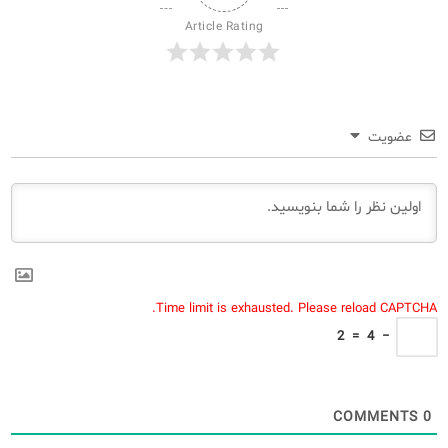
Article Rating
عضویت
Time limit is exhausted. Please reload CAPTCHA.
2
=
4
−
COMMENTS
0