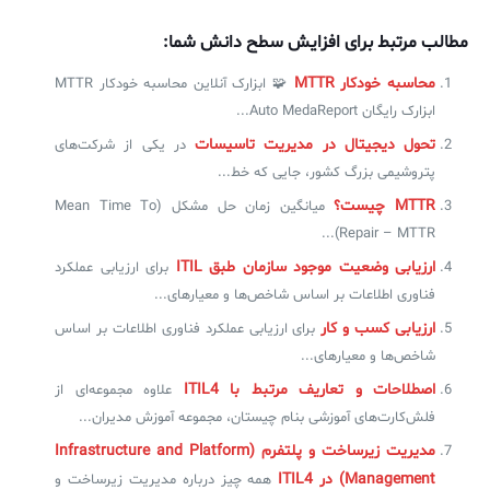
مطالب مرتبط برای افزایش سطح دانش شما:
✧
محاسبه خودکار MTTR
🧩 ابزارک آنلاین محاسبه خودکار MTTR
سلف سرویس کاربران
ابزارک رایگان Auto MedaReport...
تحول دیجیتال در مدیریت تاسیسات
در یکی از شرکت‌های
سامانه مدیریت دارایی‌ها [Asset Explorer]
پتروشیمی بزرگ کشور، جایی که خط...
سامانه مدیریت پشتیبانی مشتریان
MTTR چیست؟
میانگین زمان حل مشکل (Mean Time To
DDI
Repair – MTTR)...
ارزیابی وضعیت موجود سازمان طبق ITIL
برای ارزیابی عملکرد
فناوری اطلاعات بر اساس شاخص‌ها و معیارهای...
◉
ارزیابی کسب و کار
برای ارزیابی عملکرد فناوری اطلاعات بر اساس
ManageEngine Malware Protection Plus
شاخص‌ها و معیارهای...
سامانه مدیریت دسترسی ممتاز
اصطلاحات و تعاریف مرتبط با ITIL4
علاوه مجموعه‌ای از
فلش‌کارت‌های آموزشی بنام چیستان، مجموعه‌ آموزش مدیران...
سامانه مدیریت و مانیتورینگ شبکه
مدیریت زیرساخت و پلتفرم (Infrastructure and Platform
سامانه آزمون آنلاین
Management) در ITIL4
همه چیز درباره مدیریت زیرساخت و