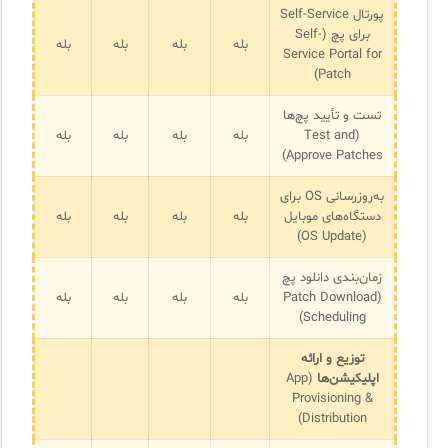
پورتال Self-Service
برای پچ (Self-
بله
بله
بله
بله
Service Portal for
Patch)
تست و تأیید پچ‌ها
(Test and
بله
بله
بله
بله
Approve Patches)
به‌روزرسانی OS برای
دستگاه‌های موبایل
بله
بله
بله
بله
(OS Update)
زمان‌بندی دانلود پچ
(Patch Download
بله
بله
بله
بله
Scheduling)
توزیع و ارائه
اپلیکیشن‌ها
(App
Provisioning &
Distribution)