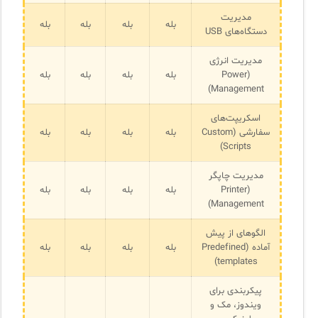
مدیریت
بله
بله
بله
بله
دستگاه‌های USB
مدیریت انرژی
(Power
بله
بله
بله
بله
Management)
اسکریپت‌های
سفارشی (Custom
بله
بله
بله
بله
Scripts)
مدیریت چاپگر
(Printer
بله
بله
بله
بله
Management)
الگوهای از پیش
آماده (Predefined
بله
بله
بله
بله
templates)
پیکربندی برای
ویندوز، مک و