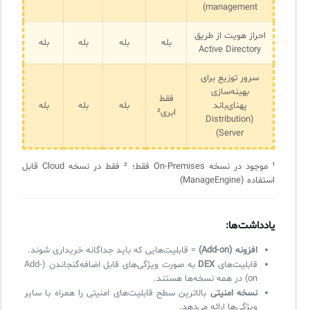
management)
احراز هویت از طریق
بله
بله
بله
بله
Active Directory
سرور توزیع برای
بهینه‌سازی
فقط
پهنای‌باند
بله
بله
بله
ابری²
(Distribution
Server)
¹ موجود در نسخه On-Premises فقط؛ ² فقط در نسخه Cloud قابل
استفاده (ManageEngine)
یادداشت‌ها:
افزونه (Add-on)
= قابلیت‌هایی که باید جداگانه خریداری شوند.
قابلیت‌های
DEX
به صورت ویژگی‌های قابل اضافه‌گنجاندن (Add-
on) در همه نسخه‌ها هستند.
نسخه امنیتی
بالاترین سطح قابلیت‌های امنیتی را همراه با سایر
ویژگی‌ها ارائه می‌دهد.