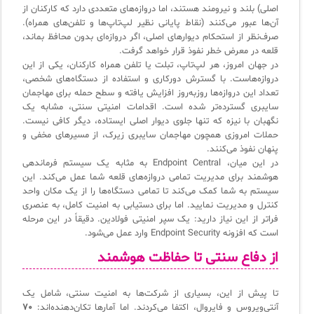
اصلی) بلند و نیرومند هستند، اما دروازه‌های متعددی دارد که کارکنان از
✦
ISO/IEC 20000
اصطلاحات و تعاریف مرتبط با ITIL4
پلاگین‌های سرویس دسک پلاس
آن‌ها عبور می‌کنند (نقاط پایانی نظیر لپ‌تاپ‌ها و تلفن‌های همراه).
صرف‌نظر از استحکام دیوارهای اصلی، اگر دروازه‌ای بدون محافظ بماند،
ثبت‌نام در دوره‌های آموزشی تخصصی
کازیو
لیست کامل 34 تمرین ITIL4
راهکارهای مدیریتی فناوری اطلاعات برای مراکز آموزشی و دانشگاه‌ها
قلعه در معرض خطر نفوذ قرار خواهد گرفت.
در جهان امروز، هر لپ‌تاپ، تبلت یا تلفن همراه کارکنان، یکی از این
لیست دوره‌ها
دروازه‌هاست. با گسترش دورکاری و استفاده از دستگاه‌های شخصی،
✦
✦
✦
مقالات آموزشی
تعداد این دروازه‌ها روزبه‌روز افزایش یافته و سطح حمله برای مهاجمان
سایبری گسترده‌تر شده است. اقدامات امنیتی سنتی، مشابه یک
مدیریت خدمات سازمانی
مدیریت خدمات منابع انسانی
آموزش سیستم مدیریت خدمات فناوری اطلاعات
نگهبان با نیزه که تنها جلوی دیوار اصلی ایستاده، دیگر کافی نیست.
حملات امروزی همچون مهاجمان سایبری زیرک، از مسیرهای مخفی و
CIs Control
سرویس دسک پلاس MSP
نکته‌های کلیدی برای مدیر انفورماتیک
پنهان نفوذ می‌کنند.
در این میان، Endpoint Central به مثابه یک سیستم فرماندهی
مجموعه راهکارهای آیناک
آموزش‌ ویدیویی مفاهیم سرویس دسک
اندپوینت سنترال [سامانه مدیریت نقاط پایانی]
هوشمند برای مدیریت تمامی دروازه‌های قلعه شما عمل می‌کند. این
سیستم به شما کمک می‌کند تا تمامی دستگاه‌ها را از یک مکان واحد
ITIL & SDP
AD360
کنترل و مدیریت نمایید. اما برای دستیابی به امنیت کامل، به عنصری
فراتر از این نیاز دارید: یک سپر امنیتی فولادین. دقیقاً در این مرحله
است که افزونه Endpoint Security وارد عمل می‌شود.
◆
◆
از دفاع سنتی تا حفاظت هوشمند
Log360 ابزار SIEM
آموزش فارسی ITIL4
تا پیش از این، بسیاری از شرکت‌ها به امنیت سنتی، شامل یک
چارچوب ITIL برای همه
برنامه‌ساز هوشمند App Creator
آنتی‌ویروس و فایروال، اکتفا می‌کردند. اما آمارها تکان‌دهنده‌اند:
۷۰