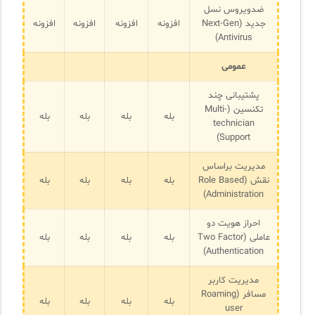
ضدویروس نسل
جدید (Next-Gen
افزونه
افزونه
افزونه
افزونه
Antivirus)
عمومی
پشتیبانی چند
تکنسین (Multi-
بله
بله
بله
بله
technician
Support)
مدیریت براساس
نقش (Role Based
بله
بله
بله
بله
Administration)
احراز هویت دو
عاملی (Two Factor
بله
بله
بله
بله
Authentication)
مدیریت کاربر
مسافر (Roaming
بله
بله
بله
بله
user