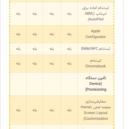
ثبت‌نام آماده برای
لپ‌تاپ (ABM,
بله
بله
بله
بله
AutoPilot)
Apple
بله
بله
بله
بله
Configurator
ثبت‌نام EMM/NFC
بله
بله
بله
بله
ثبت‌نام
بله
بله
بله
بله
Chromebook
تأمین دستگاه
(Device
Provisioning)
سفارشی‌سازی
صفحه اصلی (Home
بله
بله
بله
بله
Screen Layout
Customization)