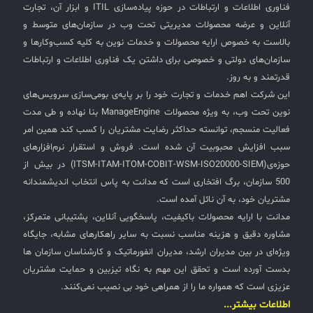
فناوری اطلاعات و ارتباطات در حوزه پیاده‌سازی ITIL و ابزار آن، تجارت
آنلاین و عرضه محصولات مدیریتی تحت وب در سازمان‌های متوسط و
بالاست به خصوص ارایه محصولات و خدمات نوین به کلیه کسب‌وکارها و
سازمان‌های دولتی و خصوصی برای داشتن یک فناوری اطلاعات و ارتباطات
قدرتمند و به روز.
این شرکت اهم خدمات و تجارت خود را بر پایه‌ی بومی‌سازی سرویس‌های
نوین تحت وب، به ویژه محصولات ManageEngine بنا نهاده و طی مدت
فعالیت منسجم، توانسته حداکثر رضایت مشتریان را کسب کند همین امر
سبب افزایش محبوبیت آن شده است. فروش و استقرار نرم‌افزارهای
حوزه‌ی(ITSM-ITAM-ITOM-COBIT-WSM-ISO20000-SIEM) در بیش از
500 سازمان، برگ افتخاری است که مدانت به پاس انتخاب اندیشمندانه
مشتریان خود، به آن نائل آمده است.
مدانت با ارایه محصولات باکیفیت، پاسخگویی آنلاین، پشتیبانی متمرکز،
مشاوره دقیق و هزینه مناسب نسبت به سایر راهکارهای مشابه، جایگاه
ویژه‌ای در بین مدیران ارشد، مدیران انفورماتیک و کارشناسان سازمان ها
بدست آورده است و تحقق این مهم به نگاه تیزبین و حمایت مشتریان
عزیزی است که همواره ما را از همراهی خود بی نصیب نمی‌کنند.
اطلاعات بیشتر...