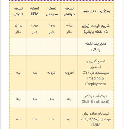
نسخه
نسخه
نسخه
نسخه
ویژگی‌ها / نسخه‌ها
حرفه‌ای
سازمانی
UEM
امنیتی
شروع قیمت (برای
۷۹۵
۹۴۵
۱۰۹۵
۱۶۹۵
۲۵ نقطه پایانی)
دلار
دلار
دلار
دلار
مدیریت نقطه
پایانی
ایمیج‌گیری و
استقرار
سیستم‌عامل (OS
افزونه
افزونه
بله
بله
Imaging &
Deployment)
ثبت‌نام خودکار
بله
بله
بله
بله
(Self Enrollment)
ثبت‌نام آماده برای
موبایل (ZTE, Knox,
بله
بله
بله
بله
ABM)