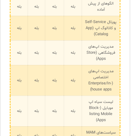
الگوهای از پیش
بله
بله
بله
بله
آماده
پورتال Self-Service
و کاتالوگ اپ (App
بله
بله
بله
بله
Catalog)
مدیریت اپ‌های
فروشگاهی (Store
بله
بله
بله
بله
Apps)
مدیریت اپ‌های
اختصاصی
بله
بله
بله
بله
(Enterprise/In-
house apps)
لیست سیاه اپ
موبایل (Block-
بله
بله
بله
بله
listing Mobile
Apps)
سیاست‌های MAM
بله
بله
بله
بله