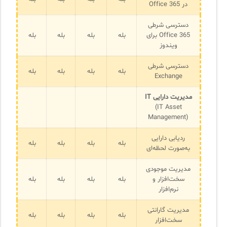
در Office 365
دسترسی شرطی
Office 365 برای
بله
بله
بله
بله
ویندوز
دسترسی شرطی
بله
بله
بله
بله
Exchange
مدیریت دارایی IT
(IT Asset
Management)
ردیابی دارایی
بله
بله
بله
بله
به‌صورت لحظه‌ای
مدیریت موجودی
سخت‌افزار و
بله
بله
بله
بله
نرم‌افزار
مدیریت گارانتی
بله
بله
بله
بله
سخت‌افزار