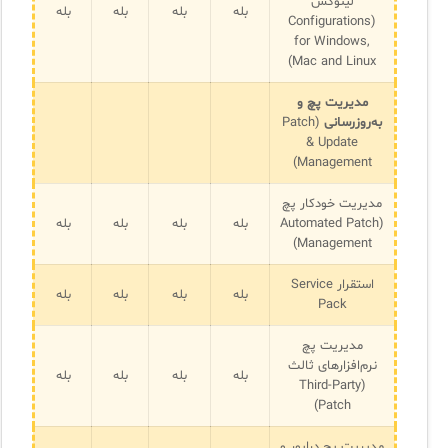
لینوکس
بله
بله
بله
بله
(Configurations
for Windows,
Mac and Linux)
مدیریت پچ و
به‌روزرسانی
(Patch
& Update
Management)
مدیریت خودکار پچ
(Automated Patch
بله
بله
بله
بله
Management)
استقرار Service
بله
بله
بله
بله
Pack
مدیریت پچ
نرم‌افزارهای ثالث
بله
بله
بله
بله
(Third-Party
Patch)
مدیریت پچ درایور و