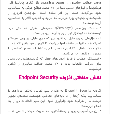
درصد حملات سایبری از همین دروازه‌های باز (نقاط پایانی) آغاز
فلافلی_فناوری
سیستم هوشمند مدیریت فروش و فاکتور
می‌شوند!
و ابزارهای سنتی تنها در ۴۷ درصد مواقع موفق به شناسایی
نفوذ می‌گردند. علت این امر ساده است: مهاجمان امروزی از
آرشیو دانلودهای مدانت
سامانه مدیریت امنیت اطلاعات
تاکتیک‌های جدیدی بهره می‌برند که ابزارهای قدیمی قادر به شناسایی
آن‌ها نیستند:
• حملات روز-صفر (Zero-days): حفره‌های امنیتی که حتی خود
✧
توسعه‌دهنده نرم‌افزار نیز از وجود آن‌ها بی‌خبر است.
• بدافزارهای بدون فایل: بدافزارهایی که هیچ فایلی بر روی سیستم
سلف سرویس کاربران
نمی‌گذارند و تنها در حافظه اجرا می‌شوند تا اثری از خود باقی نگذارند.
• تهدیدات داخلی: کارکنان ناراضی یا بی‌احتیاط که به‌طور تصادفی یا
سامانه مدیریت دارایی‌ها [Asset Explorer]
عمدی، راه نفوذ را باز می‌کنند.
• فیشینگ: حملات از طریق ایمیل‌های جعلی که فریب‌دهنده‌ترین روش
سامانه مدیریت پشتیبانی مشتریان
برای سرقت اطلاعات بوده و ۷۰ درصد حملات سایبری را شامل
می‌شوند.
DDI
نقش حفاظتی افزونه Endpoint Security
◉
افزونه Endpoint Security به عنوان سپر نهایی، نه‌تنها دروازه‌ها را
شناسایی، بلکه آن‌ها را با لایه‌های حفاظتی هوشمند متعددی تجهیز
ManageEngine Malware Protection Plus
می‌کند تا از هرگونه نفوذ جلوگیری شود. این سپر اقدامات زیر را به
انجام می‌رساند:
سامانه مدیریت دسترسی ممتاز
• ارزیابی آسیب‌پذیری و وصله‌گذاری: به صورت خودکار تمامی نقاط