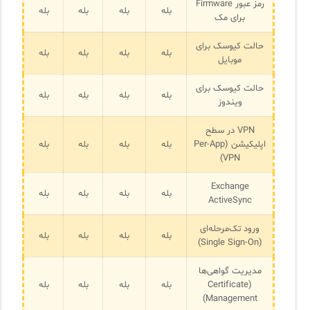
رمز عبور Firmware
بله
بله
بله
بله
برای مک
حالت کیوسک برای
بله
بله
بله
بله
موبایل
حالت کیوسک برای
بله
بله
بله
بله
ویندوز
VPN در سطح
اپلیکیشن (Per-App
بله
بله
بله
بله
VPN)
Exchange
بله
بله
بله
بله
ActiveSync
ورود تک‌مرحله‌ای
بله
بله
بله
بله
(Single Sign-On)
مدیریت گواهی‌ها
(Certificate
بله
بله
بله
بله
Management)