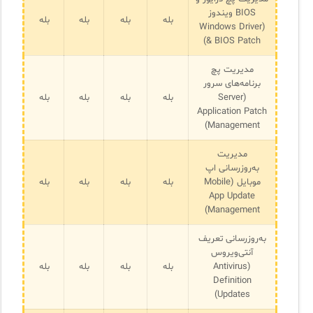
BIOS ویندوز
بله
بله
بله
بله
(Windows Driver
& BIOS Patch)
مدیریت پچ
برنامه‌های سرور
(Server
بله
بله
بله
بله
Application Patch
Management)
مدیریت
به‌روزرسانی اپ
موبایل (Mobile
بله
بله
بله
بله
App Update
Management)
به‌روزرسانی تعریف
آنتی‌ویروس
(Antivirus
بله
بله
بله
بله
Definition
Updates)