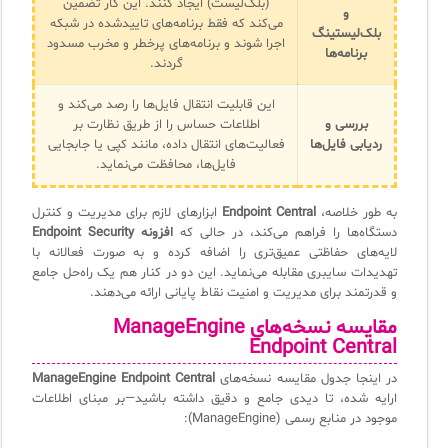
(بلک‌لیست) ایجاد کنند. این کار تضمین
و
می‌کند که فقط برنامه‌های تاییدشده در شبکه
بلک‌لیستینگ
اجرا شوند و برنامه‌های پرخطر و مخرب مسدود
برنامه‌ها
گردند.
این قابلیت انتقال فایل‌ها را رصد می‌کند و
بررسی و
اطلاعات حساس را از طریق نظارت بر
ردیابی فایل‌ها
فعالیت‌های انتقال داده، مانند کپی یا جابجایی
فایل‌ها، محافظت می‌نماید.
به طور خلاصه،
Endpoint Central
ابزارهای لازم برای مدیریت و کنترل
دستگاه‌ها را فراهم می‌کند، در حالی که
افزونه Endpoint Security
لایه‌های حفاظتی عمیق‌تری را اضافه کرده و به صورت فعالانه با
تهدیدات سایبری مقابله می‌نماید. این دو در کنار هم یک راه‌حل جامع
و قدرتمند برای مدیریت و امنیت نقاط پایانی ارائه می‌دهند.
مقایسه نسخه‌های
ManageEngine
Endpoint Central
در اینجا جدول مقایسه نسخه‌های
ManageEngine Endpoint Central
ارایه شده، تا دیدی جامع و دقیق داشته باشید—بر مبنای اطلاعات
موجود در منابع رسمی (ManageEngine):