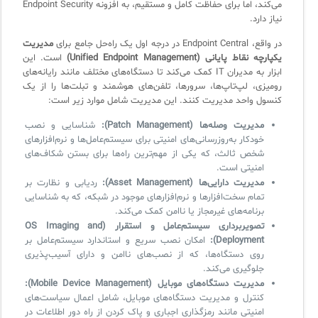
می‌کند، اما برای حفاظت کامل و مستقیم، به افزونه Endpoint Security
نیاز دارد.
در واقع، Endpoint Central در درجه اول یک راه‌حل جامع برای
مدیریت
یکپارچه نقاط پایانی (Unified Endpoint Management)
است. این
ابزار به مدیران IT کمک می‌کند تا دستگاه‌های مختلف مانند رایانه‌های
رومیزی، لپ‌تاپ‌ها، سرورها، تلفن‌های هوشمند و تبلت‌ها را از یک
کنسول واحد مدیریت کنند. این مدیریت شامل موارد زیر است:
مدیریت وصله‌ها (Patch Management):
شناسایی و نصب
خودکار به‌روزرسانی‌های امنیتی برای سیستم‌عامل‌ها و نرم‌افزارهای
شخص ثالث، که یکی از مهم‌ترین راه‌ها برای بستن شکاف‌های
امنیتی است.
مدیریت دارایی‌ها (Asset Management):
ردیابی و نظارت بر
تمام سخت‌افزارها و نرم‌افزارهای موجود در شبکه، که به شناسایی
برنامه‌های غیرمجاز یا ناامن کمک می‌کند.
تصویربرداری سیستم‌عامل و استقرار (OS Imaging and
Deployment):
امکان نصب سریع و استاندارد سیستم‌عامل بر
روی دستگاه‌ها، که از نصب‌های ناامن و دارای آسیب‌پذیری
جلوگیری می‌کند.
مدیریت دستگاه‌های موبایل (Mobile Device Management):
کنترل و مدیریت دستگاه‌های موبایل، شامل اعمال سیاست‌های
امنیتی مانند رمزگذاری اجباری و پاک کردن از راه دور اطلاعات در