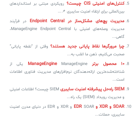
کنترل‌های امنیتی CIS چیست؟
رویکردی مبتنی بر استانداردهای
بین‌المللی برای ارتقاء امنیت سایبری 📌...
مدیریت پچ‌های مشکل‌ساز در Endpoint Central
در فرآیند
مدیریت وصله‌های امنیتی با ManageEngine Endpoint Central،
گاهی...
چرا مرورگرها نقاط پایانی جدید هستند؟
وقتی از “نقطه پایانی”
صحبت می‌کنیم، ذهن ما اغلب به...
۱۰ محصول برتر ManageEngine
ManageEngine یکی از
شناخته‌شده‌ترین ارائه‌دهندگان نرم‌افزارهای مدیریت فناوری اطلاعات
است...
SIEM راه‌حل پیشرفته امنیت سایبری
SIEM چیست؟ اطلاعات امنیتی
و مدیریت رویداد (SIEM) یک راه...
SOAR و XDR و EDR
SOAR و XDR و EDR در دنیای مدرن امنیت
سایبری، حملات...