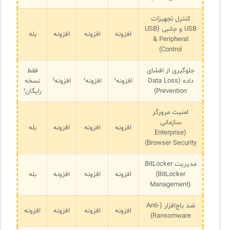
کنترل تجهیزات
USB و جانبی (USB
افزونه
افزونه
افزونه
بله
& Peripheral
Control)
جلوگیری از افشای
فقط
داده (Data Loss
افزونه¹
افزونه¹
افزونه¹
نسخه
Prevention)
رایگان¹
امنیت مرورگر
سازمانی
افزونه
افزونه
افزونه
بله
(Enterprise
Browser Security)
مدیریت BitLocker
(BitLocker
افزونه
افزونه
افزونه
بله
Management)
ضد باج‌افزار (Anti-
افزونه
افزونه
افزونه
افزونه
Ransomware)