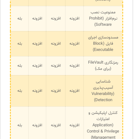
ممنوعیت نصب
نرم‌افزار (Prohibit
افزونه
افزونه
افزونه
بله
Software)
مسدودسازی اجرای
فایل (Block
افزونه
افزونه
افزونه
بله
Executable)
رمزنگاری FileVault
افزونه
افزونه
افزونه
بله
(برای مک)
شناسایی
آسیب‌پذیری
افزونه
افزونه
افزونه
بله
(Vulnerability
Detection)
کنترل اپلیکیشن و
امتیازات
(Application
افزونه
افزونه
افزونه
بله
Control & Privilege
Management)