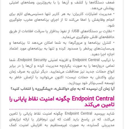
ضعف دستگاه‌ها را کشف و آن‌ها را با به‌روزترین وصله‌های امنیتی
سامانه مدیریت و مانیتورینگ شبکه
پوشش می‌دهد.
• مدیریت امتیازات کاربران: به هر کاربر تنها دسترسی‌های لازم برای
سامانه آزمون آنلاین
انجام وظایفش را اعطا می‌کند تا از اجرای برنامه‌های مخرب جلوگیری
شود.
• نظارت بر دستگاه‌های USB: از نفوذ بدافزار یا سرقت اطلاعات از طریق
حافظه‌های فلش جلوگیری می‌نماید.
• کنترل برنامه‌ها و مرورگرها: به شما امکان می‌دهد تا برنامه‌ها و
وب‌سایت‌های پرخطر را مسدود کرده و تنها به برنامه‌های مورد اعتماد
اجازه اجرا دهید.
با ترکیب Endpoint Central و افزونه امنیتی Endpoint Security، شما
تمامی دروازه‌ها را به صورت یکپارچه مدیریت کرده و آن‌ها را در برابر
انواع حملات جدید نیز محافظت می‌نمایید. دیگر نیازی به صرف زمان
برای واکنش به حملات نیست؛ اکنون می‌توانید با آرامش خاطر به
توسعه کسب‌وکار خود بپردازید.
آیا زمان آن نرسیده که به جای «واکنش»، «پیشگیری» را انتخاب کنید؟
Endpoint Central چگونه امنیت نقاط پایانی را
تامین می‌کند
شاید بپرسید Endpoint Central چگونه امنیت نقاط پایانی را تامین
می‌کند، که در پاسخ باید گفت که این نرم‌افزار با ارائه ابزارهای
مدیریتی گسترده، به صورت غیرمستقیم به افزایش امنیت کمک