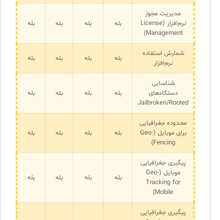
مدیریت مجوز
نرم‌افزار (License
بله
بله
بله
بله
Management)
شمارش استفاده
بله
بله
بله
بله
نرم‌افزار
شناسایی
دستگاه‌های
بله
بله
بله
بله
Jailbroken/Rooted
محدوده جغرافیایی
برای موبایل (Geo-
بله
بله
بله
بله
Fencing)
پیگیری جغرافیایی
موبایل (Geo-
بله
بله
بله
بله
Tracking for
Mobile)
پیگیری جغرافیایی