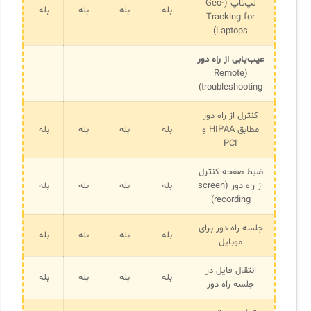
لپ‌تاپ (Geo-
بله
بله
بله
بله
Tracking for
Laptops)
عیب‌یابی از راه دور
(Remote
troubleshooting)
کنترل از راه دور
مطابق HIPAA و
بله
بله
بله
بله
PCI
ضبط صفحه کنترل
از راه دور (screen
بله
بله
بله
بله
recording)
جلسه راه دور برای
بله
بله
بله
بله
موبایل
انتقال فایل در
بله
بله
بله
بله
جلسه راه دور