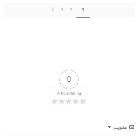
4
3
2
1
✧
سلف سرویس کاربران
سامانه مدیریت دارایی‌ها [Asset Explorer]
سامانه مدیریت پشتیبانی مشتریان
DDI
0
◉
Article Rating
ManageEngine Malware Protection Plus
سامانه مدیریت دسترسی ممتاز
سامانه مدیریت و مانیتورینگ شبکه
عضویت
سامانه آزمون آنلاین