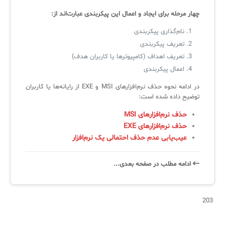
لیست دوره‌ها
چهار مرحله برای ایجاد و اعمال این پیکربندی عبارت‌اند از:
✦
✦
✦
مقالات آموزشی
نام‌گذاری پیکربندی
تعریف پیکربندی
مدیریت خدمات سازمانی
مدیریت خدمات منابع انسانی
آموزش سیستم مدیریت خدمات فناوری اطلاعات
تعریف اهداف (کامپیوترها یا کاربران هدف)
CIs Control
سرویس دسک پلاس MSP
نکته‌های کلیدی برای مدیر انفورماتیک
اعمال پیکربندی
مجموعه راهکارهای آیناک
آموزش‌ ویدیویی مفاهیم سرویس دسک
اندپوینت سنترال [سامانه مدیریت نقاط پایانی]
در ادامه نحوه حذف نرم‌افزارهای MSI و EXE از رایانه‌ها یا کاربران
توضیح داده شده است:
ITIL & SDP
AD360
حذف نرم‌افزارهای MSI
حذف نرم‌افزارهای EXE
عیب‌یابی عدم حذف احتمالی یک نرم‌افزار
◆
◆
Log360 ابزار SIEM
آموزش فارسی ITIL4
ادامه‌ مطلب در صفحه‌ بعدی...
چارچوب ITIL برای همه
برنامه‌ساز هوشمند App Creator
فلافلی_فناوری
سیستم هوشمند مدیریت فروش و فاکتور
203
آرشیو دانلودهای مدانت
سامانه مدیریت امنیت اطلاعات