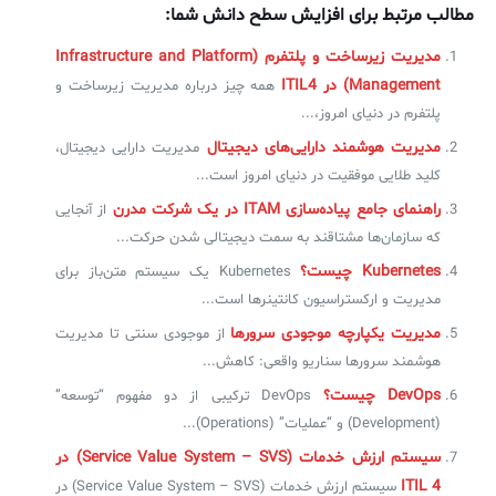
مطالب مرتبط برای افزایش سطح دانش شما:
مدیریت زیرساخت و پلتفرم (Infrastructure and Platform
✧
Management) در ITIL4
همه چیز درباره مدیریت زیرساخت و
سلف سرویس کاربران
پلتفرم در دنیای امروز،...
سامانه مدیریت دارایی‌ها [Asset Explorer]
مدیریت هوشمند دارایی‌های دیجیتال
مدیریت دارایی دیجیتال،
کلید طلایی موفقیت در دنیای امروز است...
سامانه مدیریت پشتیبانی مشتریان
راهنمای جامع پیاده‌سازی ITAM در یک شرکت مدرن
از آنجایی
DDI
که سازمان‌ها مشتاقند به سمت دیجیتالی شدن حرکت...
Kubernetes چیست؟
Kubernetes یک سیستم متن‌باز برای
مدیریت و ارکستراسیون کانتینرها است...
◉
مدیریت یکپارچه موجودی سرورها
از موجودی سنتی تا مدیریت
ManageEngine Malware Protection Plus
هوشمند سرورها سناریو واقعی: کاهش...
سامانه مدیریت دسترسی ممتاز
DevOps چیست؟
DevOps ترکیبی از دو مفهوم “توسعه”
(Development) و “عملیات” (Operations)...
سامانه مدیریت و مانیتورینگ شبکه
سیستم ارزش خدمات (Service Value System – SVS) در
سامانه آزمون آنلاین
ITIL 4
سیستم ارزش خدمات (Service Value System – SVS) در