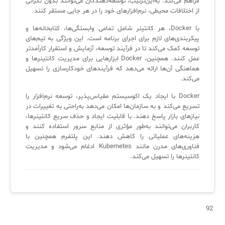
فراهم می‌کند. به‌این‌ترتیب، توسعه‌دهندگان می‌توانند بدون نگرانی
از اختلافات محیطی، نرم‌افزارهای خود را در هر جایی مستقر کنند.
لیست دوره‌ها
با Docker، هر کانتینر شامل تمامی وابستگی‌ها، کتابخانه‌ها و
✦
✦
✦
مقالات آموزشی
پیکربندی‌های لازم برای اجرای برنامه است. این ویژگی به تیم‌های
توسعه کمک می‌کند تا در فرآیند توسعه، آزمایش و استقرار کارآمدتر
مدیریت خدمات سازمانی
مدیریت خدمات منابع انسانی
آموزش سیستم مدیریت خدمات فناوری اطلاعات
عمل کنند. همچنین، Docker ابزارهایی برای مدیریت کانتینرها و
هماهنگی آن‌ها ارائه می‌دهد که فرآیندهای خودکارسازی را تسهیل
CIs Control
سرویس دسک پلاس MSP
نکته‌های کلیدی برای مدیر انفورماتیک
می‌کند.
مجموعه راهکارهای آیناک
آموزش‌ ویدیویی مفاهیم سرویس دسک
اندپوینت سنترال [سامانه مدیریت نقاط پایانی]
Docker با ایجاد یک اکوسیستم مقیاس‌پذیر، توسعه نرم‌افزار را
تسریع می‌کند و به سازمان‌ها امکان می‌دهد به‌راحتی به تغییرات در
ITIL & SDP
AD360
نیازهای بازار پاسخ دهند. با قابلیت ایجاد و حذف سریع کانتینرها،
کاربران می‌توانند به‌طور مؤثری از منابع سرور استفاده کنند و
هزینه‌های عملیاتی را کاهش دهند. این پلتفرم همچنین با
◆
◆
فناوری‌های مدرن مانند Kubernetes ادغام می‌شود و مدیریت
کانتینرها را تسهیل می‌کند.
Log360 ابزار SIEM
آموزش فارسی ITIL4
چارچوب ITIL برای همه
برنامه‌ساز هوشمند App Creator
فلافلی_فناوری
سیستم هوشمند مدیریت فروش و فاکتور
92
آرشیو دانلودهای مدانت
سامانه مدیریت امنیت اطلاعات