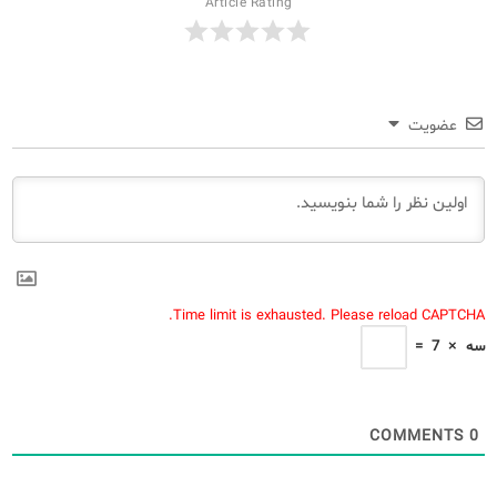
Article Rating
عضویت
Time limit is exhausted. Please reload CAPTCHA.
سه
×
7
=
COMMENTS
0