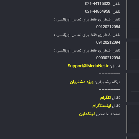
اید از
تلفن:‌
44115322
-021
کنند؟
تلفن:‌
44864958
-021
ITIL: 
تلفن اضطراری فقط برای تماس اورژانسی
:
Techn
09120212084
ها و
تلفن اضطراری فقط برای تماس اورژانسی
:
هبود
09120212094
ت کمک
تلفن اضطراری فقط برای تماس اورژانسی
:
ایی برای
09030212094
یریت
Support@MedaNet.ir
ایمیل:
دیگر
——————–
گی با
ويژه مشتریان
درگاه پشتیبانی:
سک با
——————–
IT، سازمان‌ها را
تلگرام
کانال
لاعات
اینستاگرام
کانال
کیفیت
لینکداین
صفحه تخصصی
ارایی
رویس
د تا
 مؤثر