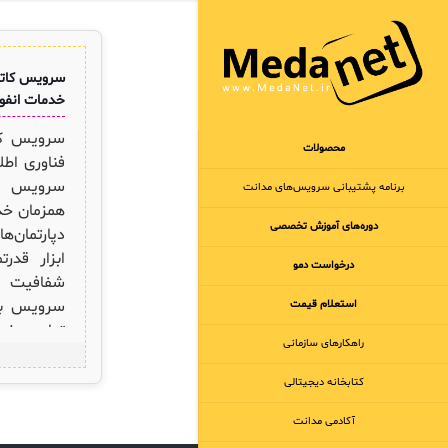
سرویس کاتالو
خدمات انفور
سرویس کات
محصولات
فناوری اطل
سرویس کا
برنامه‌ پشتیبانی سرویس‌های مدانت
همزمان خدم
دوره‌های آموزش تخصصی
دپارتمان‌
ابزار قدرت
درخواست دمو
شفافیت د
سرویس به 
استعلام قیمت
تمامی خد
راهکارهای سازمانی
به‌صورت ی
بگذارند و 
کتابخانه دیجیتالی
کاربران ب
آکادمی مدانت
کاتالوگ ج