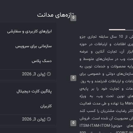
اتالوگ جامع سرویس
درخواست‌های خود را ثبت کن
مع مدانت با ارائه راهکارهای
وضعیت آن‌ها را پیگیری کنند
تازه‌های مدانت
برای مدیریت و نمایش
درخواست‌ها معمولاً شامل مش
0
سازمان‌ها کمک می‌کند تا به
فنی، درخواست‌های تغییرا
 کارایی بالاتری دست یابند.
درخواست‌های خدمات است.مد
ابزارهای کاربردی و سفارشی
طلاعات بیشتر و پیاده‌سازی
تیکت‌ها: هر درخواست به‌عنو
شرکت مدانت با بیش از 10 سال سابقه تجاری جزو
، با ما تماس بگیرید و از
“تیکت” ایجاد می‌شود و توسط
ی اطلاعات و ارتباطات در حوزه
سازمانی برای سرویس
شناسان ما بهره‌مند شوید.
پشتیبانی مدیریت و حل می‌
سازی ITIL و ابزار آن، تجارت آنلاین و عرضه
تیکت‌ها به‌طور مؤثر دسته‌ب
حت وب در سازمان‌های متوسط و
دسک پلاس
اولویت‌بندی و به افراد مناسب 
ایه محصولات و خدمات نوین به
داده می‌شوند.پشتیبانی 
ازمان‌های دولتی و خصوصی برای
ژوئن 3, 2026
0
مشکلات: مدیریت تغییرا
عات و ارتباطات قدرتمند و به روز.
درخواست‌ها: گزارش‌های عملکرد: 
ت و تجارت خود را بر پایه‌ی
پلاگین کارت دیجیتال
گزارش‌های جامع از عملکرد س
های نوین تحت وب، به ویژه
دسک، شامل زمان‌های پاسخگ
محصولات ManageEngine بنا نهاده و طی مدت فعالیت
کاربران
زمان‌های حل مشکلات، و 
کثر رضایت مشتریان را کسب کند
شاخص‌
یش محبوبیت آن شده است. فروش
ژوئن 3, 2026
داده‌ها: تحلیل داده‌های جمع‌آور
0
و استقرار نرم‌افزارهای حوزه‌ی(ITSM-ITAM-ITOM-
برای شناسایی الگوها، مشکلات مک