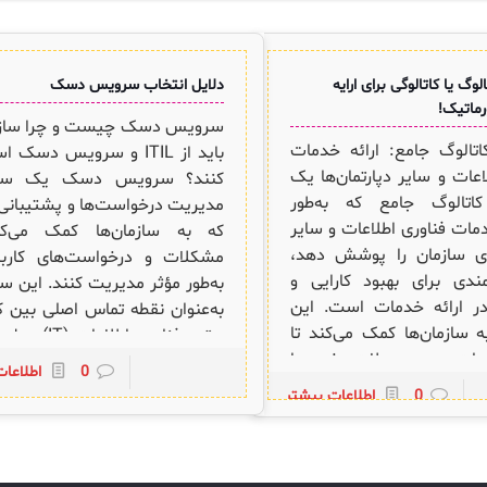
گ یا کاتالوگی برای ارایه
دلایل انتخاب سرویس دسک
ماتیک!
سرویس دسک چیست و چرا سازما
الوگ جامع: ارائه خدمات
باید از ITIL و سرویس دسک 
اعات و سایر دپارتمان‌ها یک
کنند؟ سرویس دسک یک سی
تالوگ جامع که به‌طور
مدیریت درخواست‌ها و پشتیبان
ات فناوری اطلاعات و سایر
که به سازمان‌ها کمک می‌کن
های سازمان را پوشش دهد،
مشکلات و درخواست‌های کاربر
مندی برای بهبود کارایی و
به‌طور مؤثر مدیریت کنند. این 
ر ارائه خدمات است. این
به‌عنوان نقطه تماس اصلی بین کا
سازمان‌ها کمک می‌کند تا
و تیم فناوری اطلاعا
مات و محصولات خود را
و به مدیریت درخواست‌های کار
0
اطلاعا
کپارچه و منظم به نمایش
پیگیری مشکلات، و ارائه راه‌ح
0
اطلاعات بیشتر
ارتباطات بهتری با مشتریان و
مناسب می‌پردازد. کاربردهای 
رقرار کنند. مزایای سرویس
دسکمدیریت درخواست‌ها و تیک
امع راهکارهای پیاده‌سازی
ثبت و پیگیری: کاربران می‌ت