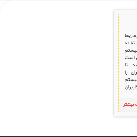
ن‌ها
استفاده
ستم
ی است
د تا
ان را
سیستم
ربران
ت (IT) عمل می‌کند
بران،
ت بیشتر
ل‌های
سرویس
ت‌ها:
وانند