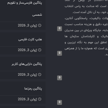
COBIT-WSM-ISO20000-SIEM) در بیش از 500
پلاگین فارسی‌ساز و تقویم
فرصت‌های بهبود. چرا سازمان‌ها ب
ی است که مدانت به پاس انتخاب
ITIL و سرویس دسک استفاده 
خود، به آن نائل آمده است.
چارچوب ITIL (Information
شمسی
لات باکیفیت، پاسخگویی آنلاین،
ology Infrastructure Library)
اوره دقیق و هزینه مناسب نسبت
ژوئن 3, 2026
مجموعه‌ای از بهترین شیوه‌
0
به، جایگاه ویژه‌ای در بین مدیران
چارچوب‌هایی است که به ب
ماتیک و کارشناسان سازمان ها
مدیریت خدمات فناوری اطلاعا
هلپ کارت فارسی
حقق این مهم به نگاه تیزبین و
می‌کند. ITIL شامل فرآینده
 است که همواره ما را از همراهی
مدیریت درخواست‌ها، مد
ژوئن 3, 2026
0
د.
مشکلات، مدیریت تغییرات، و 
فرآیندهای مرتبط است.یکپارچ
پلاگین دارایی‌های کاربر
ITIL: استفاده از سرویس د
پیروی از شیوه‌های IL
ژوئن 3, 2026
قادر می‌سازد تا خدمات فناوری اط
0
را به‌طور مؤثرتر مدیریت کنند و 
پلاگین رمزنما
خدمات را بهبود بخشند.افزایش ک
و بهره‌وری: مدیریت مؤثر: س
ژوئن 3, 2026
دسک به سازمان‌ها کمک می‌کن
0
درخواست‌ها و مشکلات را به‌طور