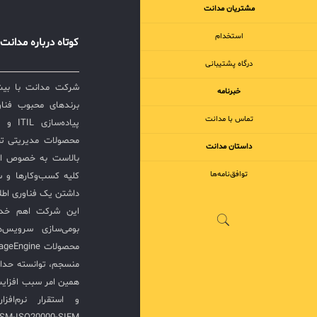
سرویس ک
مشتریان مدانت
کاتالوگ جا
پیشرفته 
استخدام
کوتاه درباره مدانت
خدمات، به 
درگاه پشتیبانی
یکپارچگی و
برای کسب ا
خبرنامه
این سرویس
برندهای محبوب فناور
مشاوره کار
تماس با مدانت
پیاده‌
محصولات مدیریتی ت
داستان مدانت
بالاست به خصوص ار
توافق‌نامه‌ها
کلیه کسب‌وکارها و س
داشتن یک فناوری اطلا
این شرکت اهم خدما
بومی‌سازی سرویس‌
منسجم، توانسته حدا
همین امر سبب افزا