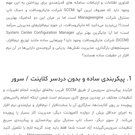
فناوری اطلاعات و ارتباطات سامانه های قدرتمندی برای پرداختن به این مهم
سامانه آزمون آنلاین
وجود دارد که معروف ترین آنها SCCM شرکت مایکروسافت و دسک تاپ
سنترال شرکت Manageengine است اما در میان این دو کدامیک بهترین
است؟! بی‌تردید می‌دانید که مایکروسافت، در حوزه نرم‌افزارهای مدیریتی سرآمد
است؛ اما آیا جایگزین بهتر برای System Center Configuration Manager
(SCCM) شرکت مایکروسافت وجود دارد؟ چیزهایی ساده مانند توزیع نرم‌افزار،
سیستم‌های بارگذاری، مدیریت نقش‌ها، ردیابی و گروه‌بندی دارایی‌ها در آن نرم
افزار در حقیقت ساده هستند؟
1. پیکربندی ساده و بدون دردسر کلاینت / سرور
فرآیند پیکربندی سرویس از طریق SCCM قریب به‌اتفاق نیازمند انجام تغییرات و
تنظیمات محتلف در چندین مرجع کاری سیستم است ضمن اینکه انجام پالسی‌های
پیچیده بر روی کلاینت‌ها، سازگاری آن با سخت‌افزار / نرم‌افزار و نیازمندی نرم افزار
به اجرای حداقل بیش از دوازده کامپوننت دیگر، مدیریت کار بسیار را پیچیده
می‌کند. از سوی دیگر، دسک تاپ سنترال برای پیاده‌سازی و پیکربندی سریع
تنظیمات سرویس‌گیرنده آزاد است؛ شما فقط باید چند گزینه لازم را تکمیل کنید