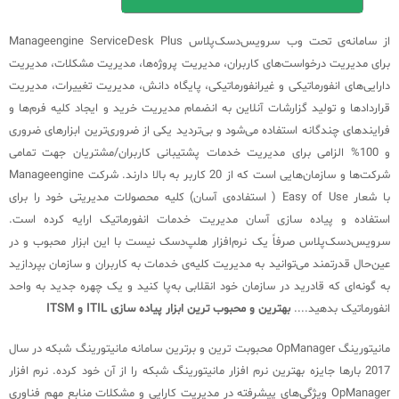
از سامانه‌ی تحت وب سرویس‌دسک‌پلاس Manageengine ServiceDesk Plus
برای مدیریت درخواست‌های کاربران، مدیریت پروژه‌ها، مدیریت مشکلات، مدیریت
دارایی‌های انفورماتیکی و غیرانفورماتیکی، پایگاه دانش، مدیریت تغییرات، مدیریت
قراردادها و تولید گزارشات آنلاین به انضمام مدیریت خرید و ایجاد کلیه فرم‌ها و
فرایندهای چندگانه استفاده می‌شود و بی‌تردید یکی از ضروری‌ترین ابزارهای ضروری
و 100% الزامی برای مدیریت خدمات پشتیبانی کاربران/مشتریان جهت تمامی
شرکت‌ها و سازمان‌هایی است که از 20 کاربر به بالا دارند. شرکت Manageengine
با شعار Easy of Use ( استفاده‌ی آسان) کلیه محصولات مدیریتی خود را برای
استفاده و پیاده سازی آسان مدیریت خدمات انفورماتیک ارایه کرده است.
سرویس‌دسک‌پلاس صرفاً یک نرم‌افزار هلپ‌دسک نیست با این ابزار محبوب و در
عین‌حال قدرتمند می‌توانید به مدیریت کلیه‌ی خدمات به کاربران و سازمان بپردازید
به گونه‌ای که قادرید در سازمان خود انقلابی به‌پا کنید و یک چهره جدید به واحد
انفورماتیک بدهید....
بهترین و محبوب ترین ابزار پیاده سازی ITIL و ITSM
مانیتورینگ OpManager محبوبت ترین و برترین سامانه مانیتورینگ شبکه در سال
2017 بارها جایزه بهترین نرم افزار مانیتورینگ شبکه را از آن خود کرده. نرم افزار
OpManager ویژگی‌های پیشرفته در مدیریت کارایی و مشکلات منابع مهم فناوری