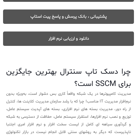
آرشیو دانلودهای مدانت
سامانه مدیریت امنیت اطلاعات
پشتیبانی ، بانک پرسش و پاسخ پیت استاپ
✧
سلف سرویس کاربران
دانلود و ارزیابی نرم افزار
سامانه مدیریت دارایی‌ها [Asset Explorer]
سامانه مدیریت پشتیبانی مشتریان
چرا دسک تاپ سنترال بهترین جایگزین
DDI
برای SSCM است؟
◉
مدیریت کامپیوترها در یک شبکه واقعاً کاری بس دشوار است، به‌ویژه بدون
نرم‌افزار مدیریت IT مناسب! چرا که با رشد سازمان مدیریت کلاینت ها، کنترل
ManageEngine Malware Protection Plus
از راه دور، مدیریت بسته های نرم افزاری، بسته های آپدیت سیستم عامل،
توزیع و نصب نرم افزارها، استقرار سیستم عامل، حفاظت از دسترسی به شبکه
سامانه مدیریت دسترسی ممتاز
و گردآوری سیاهه ای کامل از لیست سخت افزار و نرم افزار امری اجتنبا
سامانه مدیریت و مانیتورینگ شبکه
ناپذیرست که دیگر به روشهای سنتی قابل انجام نیست در بازار تکنولوژی