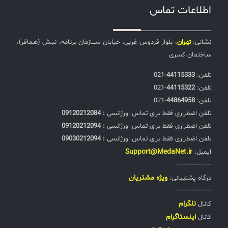
اطلاعات تماس
نشانی:
تهران
، بلوار فردوس غربی، خیابان ســـازمان برنامه، نبـش (هـمافر)،
ساختمان کسری
تلفن:‌
44115333
-021
تلفن:‌
44115322
-021
تلفن:‌
44864958
-021
تلفن اضطراری فقط برای تماس اورژانسی
: 09120212084
تلفن اضطراری فقط برای تماس اورژانسی
: 09120212094
تلفن اضطراری فقط برای تماس اورژانسی
: 09030212094
Support@MedaNet.ir
ایمیل:
——————–
ويژه مشتریان
درگاه پشتیبانی:
——————–
تلگرام
کانال
اینستاگرام
کانال