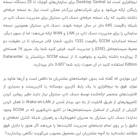
نرم‌افزاری است اما Desktop Central برای سازمان‌های کوچک تا 25 دستگاه نسخه
رایگان ارائه می‌شود و برای شرکت‌های بزرگ‌تر ممکن است نیاز به نسخه حرفه‌ای
داشته باشید که یک نسخه حرفه‌ای دسک تاپ سنترال برای مدیریت دسک تاپ در
شبکه باقیمت 645 دلار در سال عرضه شوند. دسک تاپ سنترال همچنین نسخه
سازمانی را برای مدیریت دسک تاپ در LAN و WAN ارائه می‌دهد؛ اما از سوی دیگر،
نسخه استاندارد SCCM باقیمت 1332 دلاری، شمارا قادر می‌سازد تا در حقیقت دو
محیط سیستم‌عامل (OSE) را مدیریت کنید، فرض کنید شما یک سرور 16 هسته‌ای
2 پردازنده داشته باشید و بخواهید تا از نسخه SCCM دیتاسنتر یا. Datacenter
Edition استفاده کنید در آن صورت باید شما 3،607 دلار بپردازید.
این مواردی که گفته شد بدون خواسته‌های مشتریان ما ناقص است و آن‌ها علاوه بر
موارد فوق به نرم‌افزاری با یک رابط کاربری دوستانه یا کاربرپسند و بسیاری از
قابلیت‌های منحصر ارائه‌شده توسط دسک تاپ سنترال نیاز دارند نظیر روشن کردن
کامپیوترهای از طریق قابلیت از راه دور بیدار شدن از Wake-on-LAN تا فعال کردن
گزارش از گزارش از استقرار سیستم‌عامل‌ها در اکتیو دایرکتوری که در SCCM وجود
ندارند! دسک تاپ سنترال به مدیران انفورماتیک و راهبران شبکه کنترل لحظه‌ای و
دقیق را بر روی تمام جنبه‌های مدیریت کلاینت‌ها را می‌دهد اگر هنوز با دلایل فوق
متقاعد نشده‌اید به آنچه مشتریان این محصول محبوب می‌گویند نگاهی بیاندازید؟