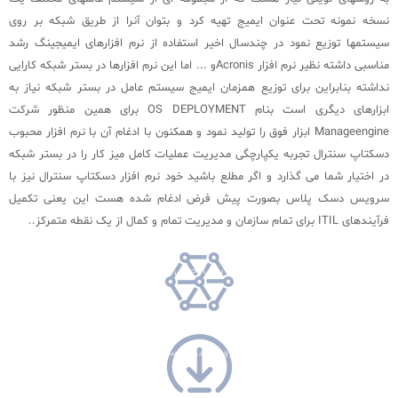
نسخه نمونه تحت عنوان ایمیج تهیه کرد و بتوان آنرا از طریق شبکه بر روی
سیستمها توزیع نمود در چندسال اخیر استفاده از نرم افزارهای ایمیجینگ رشد
مناسبی داشته نظیر نرم افزار Acronisو ... اما این نرم افزارها در بستر شبکه کارایی
نداشته بنابراین برای توزیع همزمان ایمیج سیستم عامل در بستر شبکه نیاز به
ابزارهای دیگری است بنام OS DEPLOYMENT برای همین منظور شرکت
Manageengine ابزار فوق را تولید نمود و همکنون با ادغام آن با نرم افزار محبوب
دسکتاپ سنترال تجربه یکپارچگی مدیریت عملیات کامل میز کار را در بستر شبکه
در اختیار شما می گذارد و اگر مطلع باشید خود نرم افزار دسکتاپ سنترال نیز با
سرویس دسک پلاس بصورت پیش فرض ادغام شده هست این یعنی تکمیل
فرآیندهای ITIL برای تمام سازمان و مدیریت تمام و کمال از یک نقطه متمرکز..‌‌
یکپارچگی
به روز رسانی سریع