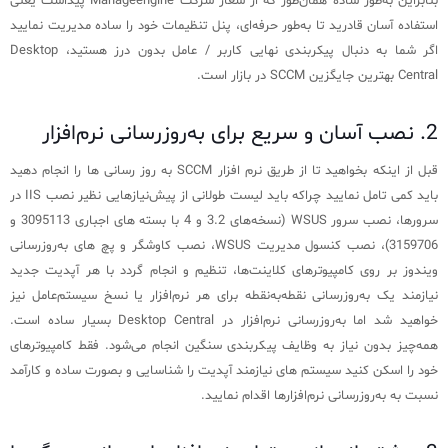
بنابراین به‌طور ساده همان‌طور که از شعار شرکت Manageengine پیداست یعنی
استفاده آسان قادرید تا به‌طور حرفه‌ای، پنل تنظیمات خود را ساده مدیریت نمایید
اگر شما به دنبال پیکربندی نهایی کاربر / عامل بدون درز هستید، Desktop
Central بهترین جایگزین SCCM در بازار است.
2. نصب آسان و سریع‌ برای به‌روزرسانی نرم‌افزار
قبل از اینکه بخواهید تا از طریق نرم افزار SCCM به روز رسانی ها را انجام دهید
باید کمی تامل نمایید چراکه باید لیست طولانی از پیش‌نیازهایی نظیر نصب IIS در
سرورها، نصب سرور WSUS (نسخه‌های 3.2 و 4 با بسته های اجباری 3095113 و
3159706)، نصب کنسول مدیریت WSUS، نصب کاوشگر و پچ های به‌روزرسانی
ویندوز بر روی کامپیوترهای کلاینت‌ها، تنظیم و انجام گردد با هر آپدیت جدید
نیازمند یک به‌روزرسانی نقطه‌به‌نقطه برای هر نرم‌افزار یا نسخ سیستم‌عامل نیز
خواهید شد اما به‌روزرسانی نرم‌افزار در Desktop Central بسیار ساده است.
همه‌چیز بدون نیاز به وظایف پیکربندی سنگین انجام می‌شود. فقط کامپیوترهای
خود را اسکن کنید سیستم های نیازمند آپدیت را شناسایی و بصورت ساده و کارآمد
نسبت به به‌روزرسانی نرم‌افزارها اقدام نمایید.