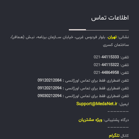
اطلاعات تماس
نشانی:
تهران
، بلوار فردوس غربی، خیابان ســـازمان برنامه، نبـش (هـمافر)،
ساختمان کسری
تلفن:‌
44115333
-021
تلفن:‌
44115322
-021
تلفن:‌
44864958
-021
تلفن اضطراری فقط برای تماس اورژانسی
: 09120212084
تلفن اضطراری فقط برای تماس اورژانسی
: 09120212094
تلفن اضطراری فقط برای تماس اورژانسی
: 09030212094
Support@MedaNet.ir
ایمیل:
——————–
ويژه مشتریان
درگاه پشتیبانی:
——————–
تلگرام
کانال