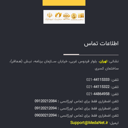
اطلاعات تماس
نشانی:
تهران
، بلوار فردوس غربی، خیابان ســـازمان برنامه، نبـش (هـمافر)،
ساختمان کسری
تلفن:‌
44115333
-021
تلفن:‌
44115322
-021
تلفن:‌
44864958
-021
تلفن اضطراری فقط برای تماس اورژانسی
: 09120212084
تلفن اضطراری فقط برای تماس اورژانسی
: 09120212094
تلفن اضطراری فقط برای تماس اورژانسی
: 09030212094
Support@MedaNet.ir
ایمیل: