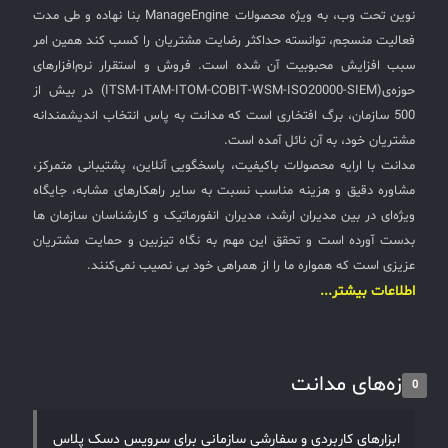
نوین تحت وب، به ویژه محصولات ManageEngine بنا نهاده و طی مدت
شبکه قرارست متصل شوند دارای سطح بالایی از دسترسی
✧
فعالیت منسجم، توانسته حداکثر رضایت مشتریان را کسب کند همین امر
هستند که به دسترسی ممتاز معروف است کنترل این
سبب افزایش محبوبیت آن شده است. فروش و استقرار نرم‌افزارهای
دسترسی‌ها امری بسیار حیاتی است که نمی‌توان از کنار آن
سلف سرویس کاربران
حوزه‌ی(ITSM-ITAM-ITOM-COBIT-WSM-ISO20000-SIEM) در بیش از
گذشت. فرایند مدیریت مجوز دسترسی از مباحث مهم و
500 سازمان، برگ افتخاری است که مدانت به پاس انتخاب اندیشمندانه
کلیدی ISMS و ITIL است. تردیدی نیست که مدیریت
سامانه مدیریت دارایی‌ها [Asset Explorer]
دسترسی همیشه برای سازمان‌ها مقوله‌ی حیاتی، امنیتی و
مشتریان خود، به آن نائل آمده است.
سامانه مدیریت پشتیبانی مشتریان
البته چالش‌برانگیزی است. هر سازمانی با پیمانکاران و
مدانت با ارایه محصولات باکیفیت، پاسخگویی آنلاین، پشتیبانی متمرکز،
شرکت‌های پشتیبان و مشاوران زیادی در ارتباط است علاوه بر
مشاوره دقیق و هزینه مناسب نسبت به سایر راهکارهای مشابه، جایگاه
DDI
آن کارشناسان فناوری و کاربرانی که در ایام دورکاری نیاز به
ویژه‌ای در بین مدیران ارشد، مدیران انفورماتیک و کارشناسان سازمان ها
ریموت روی یک سرور خاص هستند کنترل دسترسی آنها و
بدست آورده است و تحقق این مهم به نگاه تیزبین و حمایت مشتریان
ارایه مجوزات دسترسی و همچنین نظرات بر آنچه آنها در حال
◉
عزیزی است که همواره ما را از همراهی خود بی نصیب نمی‌کنند.
انجامش هستند امری بسیار ضروری است. سوءاستفاده از حق
اطلاعات بیشتر...
ManageEngine Malware Protection Plus
دسترسی از بزرگترین تهدیدات سایبری امروز است که اغلب
منجر به خسارت های پرهزینه می شود و حتی می تواند کسب
سامانه مدیریت دسترسی ممتاز
و کار یا سازمانی را فلج کند. همچنین استفاده از همین حق
سامانه مدیریت و مانیتورینگ شبکه
تازه‌های مدانت
دسترسی یکی از محبوب‌ترین بردارهای حمله در بین
0
هکرهاست. سرویس ManageEngine PAM360 عرضه شده
سامانه آزمون آنلاین
تا از خطرات رو به رشد امنیتی با استفاده از برنامه مدیریت
ابزارهای کاربردی و سفارشی سازمانی برای سرویس دسک پلاس