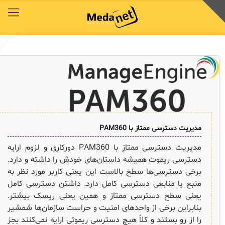
محصولات
توافق‌نامه‌ها
آکادمی مدانت
کتابخانه دیجیتالی
راهکارهای سازمانی
خدمات و محصولات مدانت
خدمات و محصولات مدانت
خدمات و محصولات مدانت
خدمات و محصولات مدانت
خدمات و محصولات مدانت
محصولات
توافق‌نامه‌ها
آکادمی مدانت
کتابخانه دیجیتالی
راهکارهای سازمانی
دسترسی سریع به زیرمجموعه‌های همین منو
دسترسی سریع به زیرمجموعه‌های همین منو
دسترسی سریع به زیرمجموعه‌های همین منو
دسترسی سریع به زیرمجموعه‌های همین منو
دسترسی سریع به زیرمجموعه‌های همین منو
مدیریت دسترسی ممتاز با PAM360
◈
◈
◈
◈
◈
مدیریت دسترسی ممتاز با PAM360 دورکاری و لزوم ارایه
COBIT
وبینار رایگان ITSM , ESM
توافقنامه خدمات
مقایسه راهکارهای محبوب
سرویس دسک پلاس فارسی
دسترسی ریموت همیشه داستان‌های خودش را داشته و دارد.
برخی دسترسی‌ها سطح بالاست این یعنی کاربر مورد نظر به
ITIL
چیستان
سرویس دسک پلاس ابری
برنامه‌ی همکاری در فروش مدانت و توافقنامه بازاریابی
منبع یا منابعی دسترسی کامل دارد. داشتن دسترسی کامل
✦
یعنی سطح دسترسی ممتاز و همین یعنی ریسک بیشتر.
ISO/IEC 20000
اصطلاحات و تعاریف مرتبط با ITIL4
پلاگین‌های سرویس دسک پلاس
بنابراین برخی از واحدهای امنیت و حراست سازمان‌ها شمشیر
ثبت‌نام در دوره‌های آموزشی تخصصی
کازیو
لیست کامل 34 تمرین ITIL4
راهکارهای مدیریتی فناوری اطلاعات برای مراکز آموزشی و دانشگاه‌ها
را از رو بستند و کلاً هیچ دسترسی ریموتی ارایه نمی‌کنند بجز