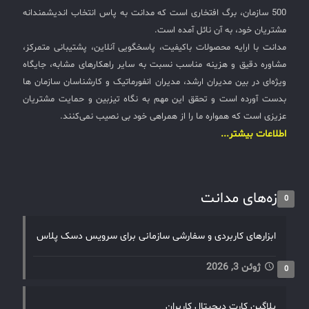
جامع را از مدانت تهیه کنید.
500 سازمان، برگ افتخاری است که مدانت به پاس انتخاب اندیشمندانه
✧
مشتریان خود، به آن نائل آمده است.
مدانت با ارایه محصولات باکیفیت، پاسخگویی آنلاین، پشتیبانی متمرکز،
سلف سرویس کاربران
مشاوره دقیق و هزینه مناسب نسبت به سایر راهکارهای مشابه، جایگاه
ویژه‌ای در بین مدیران ارشد، مدیران انفورماتیک و کارشناسان سازمان ها
سامانه مدیریت دارایی‌ها [Asset Explorer]
بدست آورده است و تحقق این مهم به نگاه تیزبین و حمایت مشتریان
سامانه مدیریت پشتیبانی مشتریان
عزیزی است که همواره ما را از همراهی خود بی نصیب نمی‌کنند.
اطلاعات بیشتر...
DDI
◉
تازه‌های مدانت
0
ManageEngine Malware Protection Plus
سامانه مدیریت دسترسی ممتاز
ابزارهای کاربردی و سفارشی سازمانی برای سرویس دسک پلاس
سامانه مدیریت و مانیتورینگ شبکه
ژوئن 3, 2026
0
سامانه آزمون آنلاین
پلاگین کارت دیجیتال کاربران