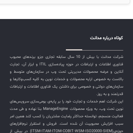
لیست دوره‌ها
پلاس شمسی‌ساز تقویم شمسی سرویس دسک هلپ‌کارت
راهنمای تخصصی ادمین بیشتر بخواهید… زیباتر، سریع‌تر و
✦
✦
✦
مقالات آموزشی
حرفه‌ای‌تر فرم لاگین فرم لاگین بازطراحی شده دیتاشیت آماده
پیکربندی آماده و کامل سرویس بسته آموزشی محتوای
مدیریت خدمات سازمانی
مدیریت خدمات منابع انسانی
آموزش سیستم مدیریت خدمات فناوری اطلاعات
آموزشی بیشتر و بیشتر بخواهید… پخته‌تر، خاطر‌جمع‌تر و
CIs Control
سرویس دسک پلاس MSP
نکته‌های کلیدی برای مدیر انفورماتیک
کوتاه درباره مدانت
آسوده‌تر آموزش+ مدرک آموزش آنلاین/حضوری سرویس
پشتیبانی حمایت با تعداد تیکت نامحدود لایسنس ارایه
مجموعه راهکارهای آیناک
آموزش‌ ویدیویی مفاهیم سرویس دسک
اندپوینت سنترال [سامانه مدیریت نقاط پایانی]
لایسنس نسخه سازمانی بیشتر و بیشتر و بیشتر بخواهید…
شرکت مدانت با بیش از 10 سال سابقه تجاری جزو برندهای محبوب
ITIL & SDP
AD360
کامل‌تر، قوی‌تر و گسترده‌تر استقرار برون‌سپاری کامل
فناوری اطلاعات و ارتباطات در حوزه پیاده‌سازی ITIL و ابزار آن، تجارت
پیاده‌سازی توسعه پکپارچه‌سازی و توسعه محصول مشاوره
آنلاین و عرضه محصولات مدیریتی تحت وب در سازمان‌های متوسط و
ارایه راهکارهای مهندسی ویژگی‌های فارسی‌سازی
◆
◆
بالاست به خصوص ارایه محصولات و خدمات نوین به کلیه کسب‌وکارها و
ManageEngine ServiceDesk Plus مدانت مزایای
سازمان‌های دولتی و خصوصی برای داشتن یک فناوری اطلاعات و ارتباطات
فارسی‌سازی ManageEngine ServiceDesk Plus
Log360 ابزار SIEM
آموزش فارسی ITIL4
قدرتمند و به روز.
فارسی‌سازی نرم‌افزار ManageEngine ServiceDesk Plus، نه
این شرکت اهم خدمات و تجارت خود را بر پایه‌ی بومی‌سازی سرویس‌های
چارچوب ITIL برای همه
برنامه‌ساز هوشمند App Creator
تنها به بهبود تجربه کاربری کمک می‌کند، بلکه به سازمان‌ها این
نوین تحت وب، به ویژه محصولات ManageEngine بنا نهاده و طی مدت
امکان را می‌دهد که از امکانات و قابلیت‌های این ابزار به‌طور
فلافلی_فناوری
سیستم هوشمند مدیریت فروش و فاکتور
فعالیت منسجم، توانسته حداکثر رضایت مشتریان را کسب کند همین امر
کامل بهره‌برداری کنند. با بهره‌گیری از این نسخه فارسی‌سازی
سبب افزایش محبوبیت آن شده است. فروش و استقرار نرم‌افزارهای
شده، سازمان‌ها می‌توانند به‌طور مؤثرتر و کارآمدتری خدمات
آرشیو دانلودهای مدانت
سامانه مدیریت امنیت اطلاعات
حوزه‌ی(ITSM-ITAM-ITOM-COBIT-WSM-ISO20000-SIEM) در بیش از
فناوری اطلاعات خود را مدیریت کنن و چه بهتر این بسته‌ی