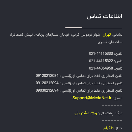
اطلاعات تماس
نشانی:
تهران
، بلوار فردوس غربی، خیابان ســـازمان برنامه، نبـش (هـمافر)،
ساختمان کسری
تلفن:‌
44115333
-021
تلفن:‌
44115322
-021
تلفن:‌
44864958
-021
تلفن اضطراری فقط برای تماس اورژانسی
: 09120212084
تلفن اضطراری فقط برای تماس اورژانسی
: 09120212094
تلفن اضطراری فقط برای تماس اورژانسی
: 09030212094
Support@MedaNet.ir
ایمیل:
——————–
ويژه مشتریان
درگاه پشتیبانی:
——————–
تلگرام
کانال