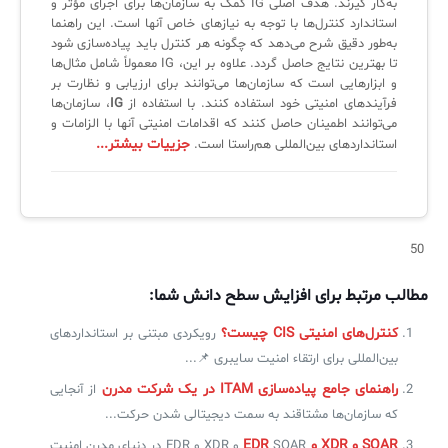
به‌کار گیرند. هدف اصلی IG کمک به سازمان‌ها برای اجرای مؤثر و
لیست دوره‌ها
استاندارد کنترل‌ها با توجه به نیازهای خاص آنها است. این راهنما
به‌طور دقیق شرح می‌دهد که چگونه هر کنترل باید پیاده‌سازی شود
✦
✦
✦
مقالات آموزشی
تا بهترین نتایج حاصل گردد. علاوه بر این، IG معمولاً شامل مثال‌ها
و ابزارهایی است که سازمان‌ها می‌توانند برای ارزیابی و نظارت بر
مدیریت خدمات سازمانی
مدیریت خدمات منابع انسانی
آموزش سیستم مدیریت خدمات فناوری اطلاعات
فرآیندهای امنیتی خود استفاده کنند. با استفاده از
IG
، سازمان‌ها
می‌توانند اطمینان حاصل کنند که اقدامات امنیتی آنها با الزامات و
CIs Control
سرویس دسک پلاس MSP
نکته‌های کلیدی برای مدیر انفورماتیک
جزییات بیشتر...
استانداردهای بین‌المللی هم‌راستا است.
مجموعه راهکارهای آیناک
آموزش‌ ویدیویی مفاهیم سرویس دسک
اندپوینت سنترال [سامانه مدیریت نقاط پایانی]
ITIL & SDP
AD360
50
◆
◆
مطالب مرتبط برای افزایش سطح دانش شما:
Log360 ابزار SIEM
آموزش فارسی ITIL4
کنترل‌های امنیتی CIS چیست؟
رویکردی مبتنی بر استانداردهای
چارچوب ITIL برای همه
برنامه‌ساز هوشمند App Creator
بین‌المللی برای ارتقاء امنیت سایبری 📌...
راهنمای جامع پیاده‌سازی ITAM در یک شرکت مدرن
از آنجایی
فلافلی_فناوری
سیستم هوشمند مدیریت فروش و فاکتور
که سازمان‌ها مشتاقند به سمت دیجیتالی شدن حرکت...
آرشیو دانلودهای مدانت
سامانه مدیریت امنیت اطلاعات
SOAR و XDR و EDR
SOAR و XDR و EDR در دنیای مدرن امنیت