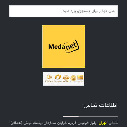
اطلاعات تماس
نشانی:
تهران
، بلوار فردوس غربی، خیابان ســـازمان برنامه، نبـش (هـمافر)،