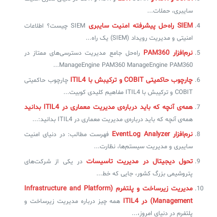
سایبری، حملات...
✧
SIEM راه‌حل پیشرفته امنیت سایبری
SIEM چیست؟ اطلاعات
امنیتی و مدیریت رویداد (SIEM) یک راه...
سلف سرویس کاربران
نرم‌افزار PAM360
راه‌حل جامع مدیریت دسترسی‌های ممتاز در
سامانه مدیریت دارایی‌ها [Asset Explorer]
ManageEngine PAM360 ManageEngine PAM360...
چارچوب حاکمیتی COBIT و ترکیبش با ITIL4
چارچوب حاکمیتی
سامانه مدیریت پشتیبانی مشتریان
COBIT و ترکیبش با ITIL4 مفاهیم کلیدی کوبیت...
DDI
همه‌ی آنچه که باید درباره‌ی مدیریت معماری در ITIL4 بدانید
همه‌ی آنچه که باید درباره‌ی مدیریت معماری در ITIL4 بدانید:...
◉
نرم‌افزار EventLog Analyzer
فهرست مطالب: در دنیای امنیت
سایبری و مدیریت سیستم‌ها، نظارت...
ManageEngine Malware Protection Plus
تحول دیجیتال در مدیریت تاسیسات
در یکی از شرکت‌های
سامانه مدیریت دسترسی ممتاز
پتروشیمی بزرگ کشور، جایی که خط...
مدیریت زیرساخت و پلتفرم (Infrastructure and Platform
سامانه مدیریت و مانیتورینگ شبکه
Management) در ITIL4
همه چیز درباره مدیریت زیرساخت و
سامانه آزمون آنلاین
پلتفرم در دنیای امروز،...