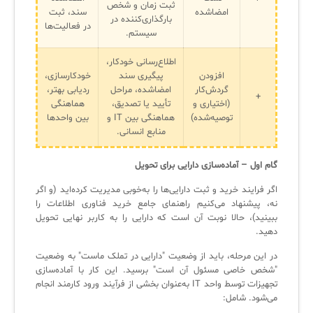
ثبت زمان و شخص
امضاشده
سند، ثبت
بارگذاری‌کننده در
در فعالیت‌ها
سیستم.
اطلاع‌رسانی خودکار،
افزودن
پیگیری سند
خودکارسازی،
گردش‌کار
امضاشده، مراحل
ردیابی بهتر،
+
(اختیاری و
تأیید یا تصدیق،
هماهنگی
توصیه‌شده)
هماهنگی بین IT و
بین واحدها
منابع انسانی.
گام اول – آماده‌سازی دارایی برای تحویل
اگر فرایند خرید و ثبت دارایی‌ها را به‌خوبی مدیریت کرده‌اید (و اگر
نه، پیشنهاد می‌کنیم راهنمای جامع خرید فناوری اطلاعات را
ببینید)، حالا نوبت آن است که دارایی را به کاربر نهایی تحویل
دهید.
در این مرحله، باید از وضعیت "دارایی در تملک ماست" به وضعیت
"شخص خاصی مسئول آن است" برسید. این کار با آماده‌سازی
تجهیزات توسط واحد IT به‌عنوان بخشی از فرآیند ورود کارمند انجام
می‌شود. شامل: