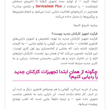
ایجاد کنید — از تولید سند تحویل گرفته تا ذخیره‌ی نسخه‌ی
Servicedesk Plus
امضاشده — با استفاده از
و نکته‌ی جذاب؟
سامانه آزمون آنلاین
همه‌چیز در تاریخچه‌ی فعالیت دارایی ثبت می‌شود و انجام ممیزی‌ها
و پیگیری‌ها را بسیار ساده می‌کند.
بیایید شروع کنیم!
فرآیند تجهیز کارکنان جدید چیست؟
فرآیند تجهیز کارکنان جدید به تهیه، تخصیص و تحویل دارایی‌های
فناوری اطلاعات — مانند لپ‌تاپ، گوشی یا لوازم جانبی — به کارمند
تازه‌وارد اشاره دارد، که بخشی از آماده‌سازی روز اول کاری اوست.
این فرآیند تضمین می‌کند که از همان روز نخست، کارکنان ابزارهای
لازم را در اختیار دارند و هر دارایی به‌درستی مستند، ردیابی و به
کاربر جدید مرتبط شده است.
چگونه از همان ابتدا تجهیزات کارکنان جدید
را ردیابی کنیم؟
پس از خرید لپ‌تاپ، گوشی یا هر وسیله‌ی فناوری دیگر و ثبت آن
در انبار، کار تمام نشده است. آن دارایی باید به شخص مناسب
تحویل داده شود — و اینجا دقیقاً جایی است که اغلب اوضاع
پیچیده می‌شود.