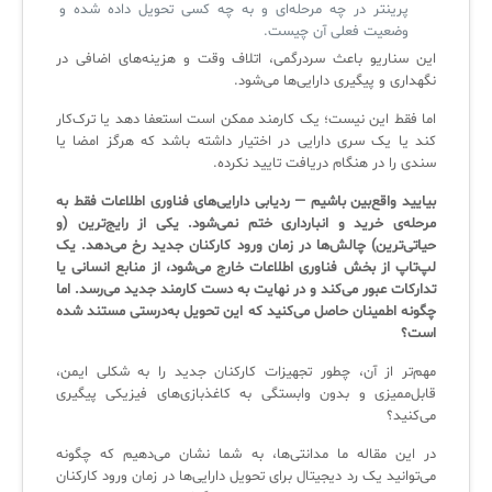
فلافلی_فناوری
سیستم هوشمند مدیریت فروش و فاکتور
پرینتر در چه مرحله‌ای و به چه کسی تحویل داده شده و
وضعیت فعلی آن چیست.
آرشیو دانلودهای مدانت
سامانه مدیریت امنیت اطلاعات
این سناریو باعث سردرگمی، اتلاف وقت و هزینه‌های اضافی در
نگهداری و پیگیری دارایی‌ها می‌شود.
✧
اما فقط این نیست؛ یک کارمند ممکن است استعفا دهد یا ترک‌کار
کند یا یک سری دارایی در اختیار داشته باشد که هرگز امضا یا
سلف سرویس کاربران
سندی را در هنگام دریافت تایید نکرده.
بیایید واقع‌بین باشیم — ردیابی دارایی‌های فناوری اطلاعات فقط به
سامانه مدیریت دارایی‌ها [Asset Explorer]
مرحله‌ی خرید و انبارداری ختم نمی‌شود. یکی از رایج‌ترین (و
حیاتی‌ترین) چالش‌ها در زمان ورود کارکنان جدید رخ می‌دهد. یک
سامانه مدیریت پشتیبانی مشتریان
لپ‌تاپ از بخش فناوری اطلاعات خارج می‌شود، از منابع انسانی یا
DDI
تدارکات عبور می‌کند و در نهایت به دست کارمند جدید می‌رسد. اما
چگونه اطمینان حاصل می‌کنید که این تحویل به‌درستی مستند شده
است؟
◉
مهم‌تر از آن، چطور تجهیزات کارکنان جدید را به شکلی ایمن،
قابل‌ممیزی و بدون وابستگی به کاغذبازی‌های فیزیکی پیگیری
ManageEngine Malware Protection Plus
می‌کنید؟
سامانه مدیریت دسترسی ممتاز
در این مقاله ما مدانتی‌ها، به شما نشان می‌دهیم که چگونه
می‌توانید یک رد دیجیتال برای تحویل دارایی‌ها در زمان ورود کارکنان
سامانه مدیریت و مانیتورینگ شبکه