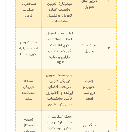
۱
دارایی برای
دیجیتال)، تعیین
مشخص و
تحویل
وضعیت "آماده
اطلاعات
تحویل" و تکمیل
کامل
مشخصات.
تولید سند تحویل
با قالب استاندارد،
سند تحویل
ایجاد سند
درج اطلاعات
۲
(نسخه اولیه
تحویل
گیرنده، انتخاب
بدون امضا)
دارایی و تولید
PDF.
چاپ سند، تحویل
چاپ،
فیزیکی دارایی،
نسخه
تحویل و
دریافت امضای
فیزیکی
۳
دریافت
گیرنده و (اختیاری)
امضاشده
امضا
تأیید مشخصات
سند
دارایی توسط وی.
اسکن/عکاسی از
نسخه
سند، بارگذاری در
بارگذاری
دیجیتال
بخش پیوست‌ها،
۴
نسخه
امضاشده