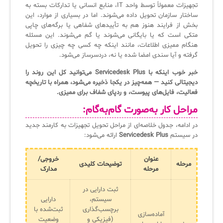
تجهیزات معمولاً توسط واحد IT، منابع انسانی یا تدارکات بسته به
ساختار سازمان تحویل داده می‌شوند. اما در بسیاری از موارد، این
بخش از فرایند هنوز هم به تأییدهای شفاهی یا برگه‌های چاپی
متکی است که یا بایگانی می‌شوند یا گم می‌شوند. این مسئله
هنگام ممیزی اطلاعات، مانند اینکه چه کسی چه چیزی را تحویل
گرفته و آیا سندی امضا شده یا نه، دردسرساز می‌شود.
خبر خوب اینکه با Servicedesk Plus می‌توانید کل این روند را
دیجیتالی کنید — همه‌چیز در یکجا ذخیره می‌شود، همراه با تاریخچه
فعالیت، فایل‌های پیوست، و ردپای شفاف برای ممیزی.
مراحل کار به‌صورت گام‌به‌گام:
در ادامه، جدول خلاصه‌ای از مراحل تحویل تجهیزات به کارمند جدید
در سیستم
Servicedesk Plus
ارائه می‌شود:
عنوان
خروجی/
مرحله
توضیحات کلیدی
مرحله
مدارک
ثبت دارایی در
سیستم،
دارایی
برچسب‌گذاری
ثبت‌شده با
آماده‌سازی
(فیزیکی و
وضعیت