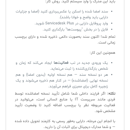
باید این مدرک را وارد سیستم کنید. روش کار:
سند امضا شده را اسکن یا عکس‌برداری کنید (امضا و جزئیات
دارایی باید واضح و خوانا باشند).
وارد پروفایل دارایی در Servicedesk Plus شوید.
فایل را در بخش "پیوست‌ها" بارگذاری کنید.
تمام شد! اکنون سند به‌صورت دائمی ذخیره شده و دارای برچسب
زمانی است.
همچنین این کار:
یک ورودی جدید در تب
فعالیت‌ها
ایجاد می‌کند که زمان و
شخص بارگذاری‌کننده را ثبت می‌نماید.
هر دو نسخه سند — هم نسخه اولیه (بدون امضا) و هم
نسخه نهایی (امضاشده) — در کنار هم ذخیره می‌شوند و یک
زنجیره کامل برای ممیزی فراهم می‌آورند.
نکته:
اگر فرایند داخلی شما شامل تأیید نسخه امضاشده توسط
فردی مانند سرپرست IT یا منابع انسانی است، می‌توانید در
فعالیت مربوطه نظر یا برچسب اضافه کنید تا وضعیت تأیید
مشخص شود.
با انجام این مرحله، دارایی به‌طور رسمی به کارمند تحویل داده شده
— و شما مدارک دیجیتال برای اثبات آن را دارید.