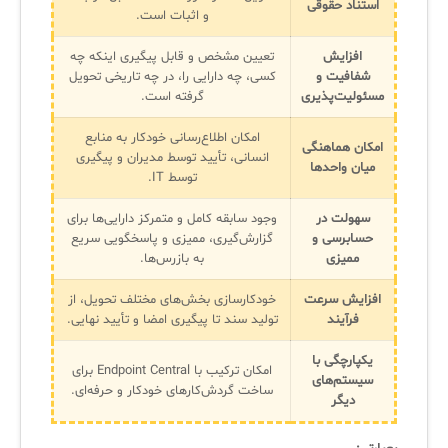
استناد حقوقی
و اثبات است.
افزایش
تعیین مشخص و قابل پیگیری اینکه چه
شفافیت و
کسی، چه دارایی را، در چه تاریخی تحویل
مسئولیت‌پذیری
گرفته است.
امکان اطلاع‌رسانی خودکار به منابع
امکان هماهنگی
انسانی، تأیید توسط مدیران و پیگیری
میان واحدها
توسط IT.
سهولت در
وجود سابقه کامل و متمرکز دارایی‌ها برای
حسابرسی و
گزارش‌گیری، ممیزی و پاسخگویی سریع
ممیزی
به بازرس‌ها.
افزایش سرعت
خودکارسازی بخش‌های مختلف تحویل، از
فرآیند
تولید سند تا پیگیری امضا و تأیید نهایی.
یکپارچگی با
امکان ترکیب با Endpoint Central برای
سیستم‌های
ساخت گردش‌کارهای خودکار و حرفه‌ای.
دیگر