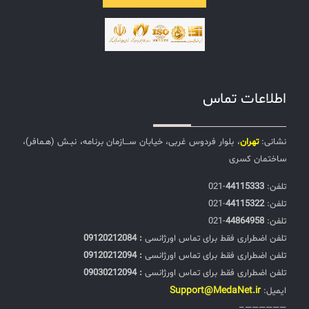
اطلاعات تماس
نشانی:
تهران
، بلوار فردوس غربی، خیابان ســـازمان برنامه، نبـش (هـمافر)،
ساختمان کسری
تلفن:‌
44115333
-021
تلفن:‌
44115322
-021
تلفن:‌
44864958
-021
تلفن اضطراری فقط برای تماس اورژانسی
: 09120212084
تلفن اضطراری فقط برای تماس اورژانسی
: 09120212094
تلفن اضطراری فقط برای تماس اورژانسی
: 09030212094
Support@MedaNet.ir
ایمیل:
——————–