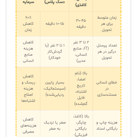
دسک پلاس)
سرمایه
کاغذی)
زمان متوسط
۶۰٪
۳۰-۴۵
برای هر
۱۰-۱۵ دقیقه
کاهش
دقیقه
تحویل
زمان
۲ تا ۳ نفر
کاهش
تعداد پرسنل
۱ تا ۲ نفر (با
(IT، منابع
هزینه
درگیر در هر
گردش‌کار
انسانی،
منابع
تحویل
خودکار)
مدیر)
انسانی
بالا (نام
کاهش
امضا،
خطای انسانی
بسیار پایین
ریسک و
تاریخ
در
(سیستماتیک،
هزینه
اشتباه،
مستندسازی
ردیابی‌شده)
اصلاح
فایل
اشتباه‌ها
گم‌شده)
بالا (کاغذ،
کاهش
هزینه چاپ و
چاپگر،
صفر یا نزدیک
هزینه‌های
بایگانی اسناد
بایگانی
به صفر
مصرفی
فیزیکی)