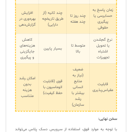
زمان پاسخ به
چند ثانیه (از
افزایش
حسابرسی یا
چند روز تا
طریق تاریخچه
بهره‌وری در
پیگیری
چند هفته
دارایی)
گزارش‌دهی
حقوقی
نرخ گم‌شدن
کاهش
یا تحویل
متوسط تا
هزینه‌های
بسیار پایین
اشتباه
بالا
جایگزینی
تجهیزات
و پیگیری
ضعیف
(نیاز به
امکان رشد
منابع
قوی (قابلیت
قابلیت
بدون
انسانی
اتوماسیون با
مقیاس‌پذیری
هزینه
بیشتر با
حفظ کیفیت)
متناسب
رشد
سازمان)
سخن نهایی:
با توجه به موارد فوق، استفاده از سرویس دسک پلاس می‌تواند