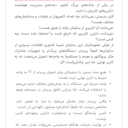
ISO/IEC 20000
اصطلاحات و تعاریف مرتبط با ITIL4
پلاگین‌های سرویس دسک پلاس
در یکی از بانک‌های بزرگ کشور، دغدغه‌ی مدیریت هوشمند
دارایی‌های کاربران را دارند.
ثبت‌نام در دوره‌های آموزشی تخصصی
کازیو
لیست کامل 34 تمرین ITIL4
راهکارهای مدیریتی فناوری اطلاعات برای مراکز آموزشی و دانشگاه‌ها
آنان بدرستی نمی‌دانند چه تعداد کامپیوتر در طبقات و ساختمان‌های
لیست دوره‌ها
مختلف هست؟
نمی‌دانند آیا کاربری از سازمان رفته یا هنوز هست!
✦
✦
✦
مقالات آموزشی
نمی‌دانند دارایی‌ کاربری که اخراج شده یا استعفا داده دست چه
کسی است؟
مدیریت خدمات سازمانی
مدیریت خدمات منابع انسانی
آموزش سیستم مدیریت خدمات فناوری اطلاعات
از طرفی انفورماتیک این سازمان شبیه فناوری اطلاعات بسیاری از
سازمان‌ها اصولاً پرینتر، دستگاه‌های بزرگ‌تر یا تجهیزات مشترک
CIs Control
سرویس دسک پلاس MSP
نکته‌های کلیدی برای مدیر انفورماتیک
مثل پروژکتور و مودم را مستقیماً به واحدها تحویل می‌دهند، نه به
کاربر نهایی. اما این چالش‌زاست اگر:
مجموعه راهکارهای آیناک
آموزش‌ ویدیویی مفاهیم سرویس دسک
اندپوینت سنترال [سامانه مدیریت نقاط پایانی]
هیچ سند رسمی یا دیجیتالی برای تحویل پرینتر از IT به واحد
ITIL & SDP
AD360
مرتبط یا کاربر نهایی ثبت نشده؛
واحد مرتبط این دستگاه را به بخش‌های مختلف اجاره می‌دهد
یا استفاده می‌کند، اما ردیابی دقیق پرینتر در سیستم وجود
ندارد؛
◆
◆
وقتی پرینتر دچار مشکل می‌شود یا نیاز به تعمیر دارد،
Log360 ابزار SIEM
آموزش فارسی ITIL4
مشخص نیست که دقیقاً کدام فرد مسئول نگهداری آن است؛
کسی پاسخگو نیست و مسئولیت دارایی برعهده‌ی کسی
چارچوب ITIL برای همه
برنامه‌ساز هوشمند App Creator
نیست.
در نهایت، شرکت هنگام حسابرسی نمی‌تواند نشان دهد که