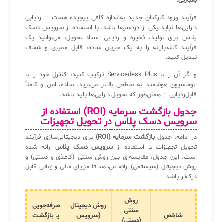
بعبارتی:
فرآیند ورود کارکنان جدید به‌اندازه کافی پیچیده هست — ردیابی
دارایی‌ها نباید یکی از دردسرها باشد. با استفاده از سرویس دسک
پلاس برای تولید، ذخیره و ردیابی اسناد تحویل، می‌توانید یک
فرآیند کاغذبازانه را به یک جریان ساده، قابل ممیزی و شفاف
تبدیل کنید.
و اگر آن را با Servicedesk Plus ترکیب کنید، کنترل خود را با
اتوماسیون هوشمند به سطحی بالاتر می‌برید. ساده، امن و کاملاً
قابل‌ردیابی — همان‌طور که تحویل دارایی‌ها باید باشد.
جدول بازگشت سرمایه (ROI) استفاده از
سرویس دسک پلاس در تحویل تجهیزات
در ادامه، جدول
بازگشت سرمایه (ROI)
برای دیجیتالی‌سازی فرآیند
تحویل تجهیزات با استفاده از
سرویس دسک پلاس
ارائه شده
است. این جدول، مقایسه‌ای بین روش سنتی (کاغذی و دستی) و
روش دیجیتال (سیستمی) ارائه می‌دهد تا مزایای مالی و زمانی قابل
درک‌تر باشد.
روش
روش دیجیتال
صرفه‌جویی
سنتی
شاخص
(سرویس
یا بازگشت
(دستی/