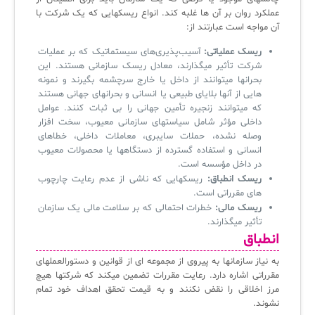
عملکرد روان بر آن ها غلبه کند. انواع ریسکهایی که یک شرکت با
آن مواجه است عبارتند از:
ریسک عملیاتی:
آسیب‌پذیری‌های سیستماتیک که بر عملیات
شرکت تأثیر میگذارند، معادل ریسک سازمانی هستند. این
بحرانها میتوانند از داخل یا خارج سرچشمه بگیرند و نمونه
هایی از آنها بلایای طبیعی یا انسانی و بحرانهای جهانی هستند
که میتوانند زنجیره تأمین جهانی را بی ثبات کنند. عوامل
داخلی مؤثر شامل سیاستهای سازمانی معیوب، سخت افزار
وصله نشده، حملات سایبری، معاملات داخلی، خطاهای
انسانی و استفاده گسترده از دستگاهها یا محصولات معیوب
در داخل مؤسسه است.
ریسک انطباق:
ریسکهایی که ناشی از عدم رعایت چارچوب
های مقرراتی است.
ریسک مالی:
خطرات احتمالی که بر سلامت مالی یک سازمان
تأثیر میگذارند.
انطباق
به نیاز سازمانها به پیروی از مجموعه ای از قوانین و دستورالعملهای
مقرراتی اشاره دارد. رعایت مقررات تضمین میکند که شرکتها هیچ
مرز اخلاقی را نقض نکنند و به قیمت تحقق اهداف خود تمام
نشوند.