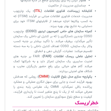
هموار کردن راه برای رویکردی جامع در اداره سازمانها
جداسازی مدیریت از حاکمیت
ITIL
کتابخانه زیرساخت فناوری اطلاعات (
):
یک چارچوب
مدیریت خدمات فناوری اطلاعات مبتنی بر فرآیند (ITSM) که
به کسب وکارها اجازه میدهد از قابلیتهای ITSM خود برای
دستیابی به نتایج بهتر بهره ببرند.
کمیته سازمان های حامی کمیسیون تردوی (COSO):
چارچوب
COSO چندین ناسازگاری را که بر کنترل ای داخلی یک سازمان
تأثیر میگذارد، برطرف میکند. با تأکید بیشتر بر جنبه کسب
وکار یک سازمان، COSO اهداف کنترل داخلی را به سه دسته
تقسیم میکند: عملیات، گزارش دهی و انطباق.
تحلیل عاملی ریسک اطلاعات (FAIR):
FAIR بر جنبه های
امنیت سایبری یک سازمان تمرکز دارد و به شرکتها کمک
میکند گام های حیاتی برای رفع حضور بازیگران مخرب و
شکاف های امنیتی بردارند.
CMMI
یکپارچه سازی مدل بلوغ قابلیت (
):
روشی که هدفش
بهبود فرآیند است و جایی برای سهل انگاری عملیاتی و عملکرد
پراکنده باقی نمیگذارد. CMMI یک مقیاس رتبه بندی را
معرفی میکند که از یک تا پنج متغیر است تا پایداری فرآیند،
کیفیت و سطح بلوغ سودآوری سازمان را تعیین کند.
خطر/ریسک
چالشهای موجود یا فرضی که یک سازمان باید برای اطمینان از