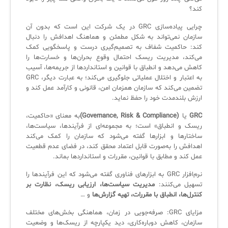
✦
کند؟
ISO/IEC 20000
اصطلاحات و تعاریف مرتبط با ITIL4
پلاگین‌های سرویس دسک پلاس
چرایی پیاده‌سازی GRC در یک شرکت این است که بدون آن
ثبت‌نام در دوره‌های آموزشی تخصصی
کازیو
لیست کامل 34 تمرین ITIL4
راهکارهای مدیریتی فناوری اطلاعات برای مراکز آموزشی و دانشگاه‌ها
سازمان نمی‌تواند به شکل مطمئن و هماهنگ اهدافش را دنبال
کند: حاکمیت شفاف به تصمیم‌گیری درست و پاسخگویی کمک
لیست دوره‌ها
می‌کند، مدیریت ریسک احتمال وقوع بحران‌ها و خسارت‌ها را
✦
✦
✦
مقالات آموزشی
کاهش می‌دهد و انطباق با قوانین و استانداردها از جریمه‌ها، آسیب
به اعتبار و اختلال عملیاتی جلوگیری می‌کند؛ به عبارت دیگر، GRC
مدیریت خدمات سازمانی
مدیریت خدمات منابع انسانی
آموزش سیستم مدیریت خدمات فناوری اطلاعات
تضمین می‌کند که سازمان همزمان امن، قانونی و کارآمد عمل کند و
ارزش بلندمدت خود را حفظ نماید.
CIs Control
سرویس دسک پلاس MSP
نکته‌های کلیدی برای مدیر انفورماتیک
GRC
یا
(Governance, Risk & Compliance)
به معنای «حاکمیت،
مجموعه راهکارهای آیناک
آموزش‌ ویدیویی مفاهیم سرویس دسک
اندپوینت سنترال [سامانه مدیریت نقاط پایانی]
ریسک و انطباق» است؛ به مجموعه‌ای از فرآیندها، سیاست‌ها،
ساختارها و ابزارها گفته می‌شود که سازمان را کمک می‌کند
ITIL & SDP
AD360
اهدافش را به‌صورت قابل اعتماد محقق کند، در فضای عدم قطعیت
عمل کند و مطابق با قوانین، مقررات و استانداردها بماند.
نرم‌افزار GRC به ابزارهای فناوری گفته می‌شود که این فرآیندها را
◆
◆
تسهیل می‌کنند:
مدیریت سیاست‌ها، ارزیابی ریسک، نظارت بر
کنترل‌ها، انطباق با مقررات، تهیه گزارش‌ها
و …
Log360 ابزار SIEM
آموزش فارسی ITIL4
مزایای GRC: صرفه‌جویی در زمان، هماهنگی بخش‌های مختلف
چارچوب ITIL برای همه
برنامه‌ساز هوشمند App Creator
سازمان، کاهش دوباره‌کاری، دید یکپارچه از ریسک‌ها و وضعیت