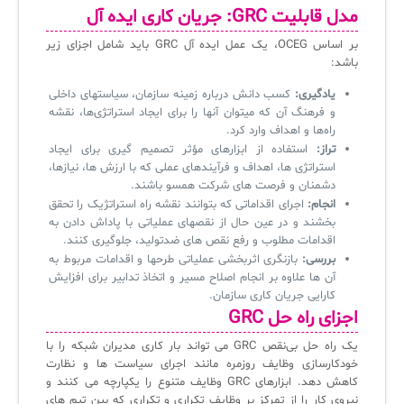
مدل قابلیت GRC: جریان کاری ایده آل
بر اساس OCEG، یک عمل ایده آل GRC باید شامل اجزای زیر
باشد:
یادگیری:
کسب دانش درباره زمینه سازمان، سیاستهای داخلی
و فرهنگ آن که میتوان آنها را برای ایجاد استراتژی‌ها، نقشه
راه‌ها و اهداف وارد کرد.
تراز:
استفاده از ابزارهای مؤثر تصمیم گیری برای ایجاد
استراتژی ها، اهداف و فرآیندهای عملی که با ارزش ها، نیازها،
دشمنان و فرصت های شرکت همسو باشند.
انجام:
اجرای اقداماتی که بتوانند نقشه راه استراتژیک را تحقق
بخشند و در عین حال از نقصهای عملیاتی با پاداش دادن به
اقدامات مطلوب و رفع نقص های ضدتولید، جلوگیری کنند.
بررسی:
بازنگری اثربخشی عملیاتی طرحها و اقدامات مربوط به
آن ها علاوه بر انجام اصلاح مسیر و اتخاذ تدابیر برای افزایش
کارایی جریان کاری سازمان.
اجزای راه حل GRC
یک راه حل بی‌نقص GRC می تواند بار کاری مدیران شبکه را با
خودکارسازی وظایف روزمره مانند اجرای سیاست ها و نظارت
کاهش دهد. ابزارهای GRC وظایف متنوع را یکپارچه می کنند و
نیروی کار را از تمرکز بر وظایف تکراری و تکراری که بین تیم های