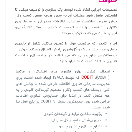
حکومت
سامانه مدیریت و مانیتورینگ شبکه
تصمیمات اجرایی اتخاذ شده توسط یک سازمان را توصیف میکند تا
اطمینان حاصل شود عملیات آن به سوی هدف جمعی کسب وکار
سامانه آزمون آنلاین
پیش میرود. حاکمیت سازمانی اطلاعات مدیریتی و ساختارهای
کنترلی و ذینفعانی را که بر تصمیمات کلیدی سیاستی تأثیرگذاری،
اجرا و نظارت می کنند، ترکیب میکند.
اجزای کلیدی که حاکمیت مؤثر را تعیین میکنند شامل ارزیابیهای
داخلی، مدیریت ریسک و گزارشهای پایش انطباق هستند. برخی از
برجسته‌ترین چارچوبهایی که می توانند در پیاده‌سازی حاکمیت
فناوری اطلاعات کمک کنند عبارتند از:
اهداف کنترلی برای فناوری های اطلاعاتی و مرتبط
COBIT
(COBIT):
که توسط ISACA ایجاد شده است، برای
مدیریت سازمانی فناوری اطلاعات طراحی شده تا چالش های
فنی، ریسک های کسب وکار و تصمیم گیرندگان کلیدی را به
هم متصل کند. در ابتدا برای حسابرسی فناوری اطلاعات
طراحی شده بود، جدیدترین نسخه COBIT 5 بر پنج اصل بنا
شده است:
برآورده ساختن نیازهای ذینفعان کلیدی
اجرای پوشش جامع از کل سازمان
یکپارچه سازی چندین چارچوب