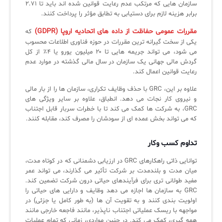
سازمان هایی که مرتکب عدم رعایت قوانین شده اند باید تا ۲.۷۱
برابر هزینه لازم برای دستیابی به تطابق مؤثر را پرداخت کنند.
مقررات عمومی حفاظت از داده های اتحادیه اروپا (GDPR)
که
یکی از سخت گیرانه ترین مقررات در حوزه فناوری اطلاعات محسوب
می شود، می تواند جریمه هایی تا ۲۰ میلیون یورو یا ۴٪ از کل
گردش مالی جهانی یک سازمان در سال مالی گذشته در موارد عدم
رعایت قوانین اعمال کند.
علاوه بر این، GRC با حذف وظایف تکراری، سازمان ها را از بار مالی
و نیروی کار نجات می دهد. انطباق، علاوه بر سایر ویژگی های
GRC، به شرکت ها کمک می کند تا با خطرات سربار قابل اجتناب
که می تواند بخش عمده ای از سودشان را مصرف کند، مقابله کنند.
تداوم کسب وکار
توانایی ذاتی راهکارهای GRC در ارزیابی دشمنانی که در کوتاه مدت،
میان مدت و بلندمدت بر شرکت تأثیر می گذارند، می تواند عمر
مفید طولانی تری برای فرآیندهای حیاتی درون شرکت تضمین کند.
GRC به سازمان ها اجازه می دهد وظایف و دارایی های حیاتی را
اولویت بندی کنند و به تقویت آن ها (به طور کامل یا جزئی) در
مواجهه با ریسک عملیاتی اجتناب ناپذیر، مانند فاجعه خارجی مانند
همه گیری، کمک می کند. در چنین مواردی، زمانی که تمام عملیات