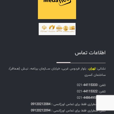
اطلاعات تماس
نشانی:
تهران
، بلوار فردوس غربی، خیابان ســـازمان برنامه، نبـش (هـمافر)،
ساختمان کسری
تلفن:‌
44115333
-021
تلفن:‌
44115322
-021
تلفن:‌
44864958
-021
تلفن اضطراری فقط برای تماس اورژانسی
: 09120212084
تلفن اضطراری فقط برای تماس اورژانسی
: 09120212094