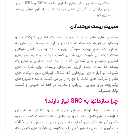
یادگیری ماشین و ابزارهای رفتاری مانند SIEM و UEBA، می
توان پایش و گزارش دهی تهدیدات را به طور مؤثر پیاده
سازی کرد.
مدیریت ریسک فروشندگان
سازمان های مادر باید در بهبود وضعیت امنیتی شرکت ها و
راهکارهای فروشنده مداخله کنند، زیرا آن ها توسط مهاجمان به
عنوان یک منبع تهدید سودآور برای حملات زنجیره تأمین طولانی
مدت دیده می شوند. این شامل کسب دید نسبت به معیارهای
امنیتی سازمان های شخص ثالث مانند عدم انطباق و مدیریت
وصله ها است؛ جمع آوری امتیازهای ریسک برای شرکت های
شریک؛ و قرار دادن ابزارهایی که شکاف ارتباطی بین شرکت های
مادر و شرکت های ثالث یا چهارم را پر می کنند، مانند داشبوردهای
یکپارچه، برای ردیابی، ارزیابی و نظارت بر اهداف امنیتی و کسب
وکار مشترک.
چرا سازمانها به GRC نیاز دارند؟
برای شرکت ها، توانایی پیش بینی، تحمل و واکنش به دشمنان
نیازمند دانش کامل از نقاط درد و عوامل موفقیت است که بر زنجیره
تأمین آن ها تأثیر می گذارد. به عنوان یکی از اجزای حیاتی GRC،
تاب آوری عملیاتی به طور ذاتی با خودکارسازی فرآیندهای کلیدی که