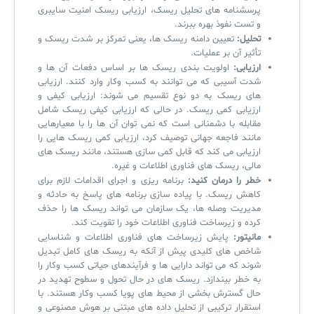
پرسشنامه های تحلیل ریسک، ارزیابی ریسک امنیت سایبری
و تست نفوذ بهره ببرند.
تحلیل:
تعیین دامنه ریسک ها، یعنی تمرکز بر شدت ریسک و
تأثیر آن بر عملیات.
ارزیابی:
اولویت بندی ریسک ها بر اساس دفعات آن ها و
شدت آسیبی که می توانند به کسب وکار وارد کنند. ارزیابی
های ریسک به دو نوع تقسیم می شوند: ارزیابی کیفی و
ارزیابی کمی ریسک. در حالی که ارزیابی کیفی ریسک شامل
مقابله با دشمنانی است که نمی توان آن ها را با معیارهایی
مانند فاجعه جهانی توصیف کرد، ارزیابی کمی ریسک هایی را
ارزیابی می کند که قابل کمی سازی هستند، مانند ریسک های
مالی، ریسک های فناوری اطلاعات و غیره.
خطر را درمان کنید:
برنامه ریزی و اجرای اقدامات لازم برای
کاهش ریسک. با پیاده سازی برنامه های پاسخ به حادثه و
مدیریت وصله ها، یک سازمان می تواند ریسک ها را حذف
کرده و زیرساخت فناوری اطلاعات خود را تقویت کند.
مانیتور:
پایش زیرساخت های فناوری اطلاعات و شناسایی
شاخص های کلیدی پیش از آنکه به ریسک های کامل تبدیل
شوند که می تواند دارایی ها و فرآیندهای حیاتی کسب وکار را
به خطر بیندازد. ریسک های در حال تحول و سطوح تهدید در
حال گسترش بخشی از محیط های پویا کسب وکار هستند. با
استقرار ترکیبی از تحلیل داده های مبتنی بر هوش مصنوعی و