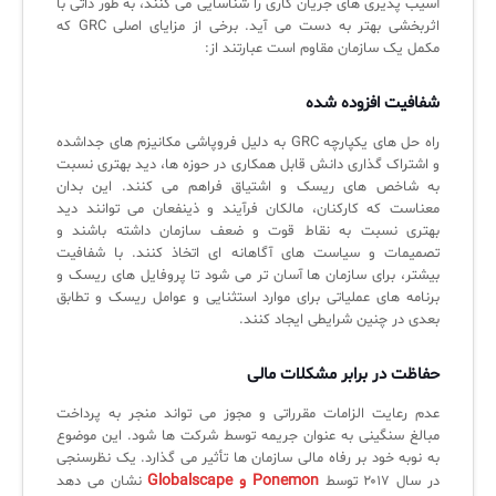
آسیب پذیری های جریان کاری را شناسایی می کنند، به طور ذاتی با
اثربخشی بهتر به دست می آید. برخی از مزایای اصلی GRC که
مکمل یک سازمان مقاوم است عبارتند از:
شفافیت افزوده شده
راه حل های یکپارچه GRC به دلیل فروپاشی مکانیزم های جداشده
و اشتراک گذاری دانش قابل همکاری در حوزه ها، دید بهتری نسبت
به شاخص های ریسک و اشتیاق فراهم می کنند. این بدان
معناست که کارکنان، مالکان فرآیند و ذینفعان می توانند دید
بهتری نسبت به نقاط قوت و ضعف سازمان داشته باشند و
تصمیمات و سیاست های آگاهانه ای اتخاذ کنند. با شفافیت
بیشتر، برای سازمان ها آسان تر می شود تا پروفایل های ریسک و
برنامه های عملیاتی برای موارد استثنایی و عوامل ریسک و تطابق
بعدی در چنین شرایطی ایجاد کنند.
حفاظت در برابر مشکلات مالی
عدم رعایت الزامات مقرراتی و مجوز می تواند منجر به پرداخت
مبالغ سنگینی به عنوان جریمه توسط شرکت ها شود. این موضوع
به نوبه خود بر رفاه مالی سازمان ها تأثیر می گذارد. یک نظرسنجی
Ponemon و Globalscape
در سال ۲۰۱۷ توسط
نشان می دهد