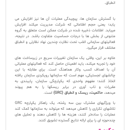
انطباق.
فلافلی_فناوری
سیستم هوشمند مدیریت فروش و فاکتور
آرشیو دانلودهای مدانت
سامانه مدیریت امنیت اطلاعات
با گسترش سازمان ها، پیچیدگی عملیات آن ها نیز افزایش می
یابد؛ یعنی حجم اطلاعاتی که شرکت مدیریت میکند افزایش
مییابد. اطلاعات ذخیره شده در شرکت ممکن است متعلق به گروه
متنوعی از بخش ها با درجات حساسیت متفاوت باشد. در نتیجه،
✧
فعالیتهای سازمانی اغلب تحت نظارت چندین نهاد نظارتی و انطباق
مختلف قرار میگیرد.
سلف سرویس کاربران
علاوه بر این، وقتی یک سازمان تغییرات سریع در زیرساخت های
سامانه مدیریت دارایی‌ها [Asset Explorer]
خود را تجربه میکند، باید اطمینان حاصل کند که فعالیتهای عملیاتی
آن با اهداف کسب وکار هماهنگ است. برای مقابله با این
سامانه مدیریت پشتیبانی مشتریان
چالشهای لجستیکی، مهم است که سازمانها رویکردی سازمان یافته
اتخاذ کنند؛ مفهوم واحدی که یکپارچگی سازمان، پایبندی به
DDI
مقررات و تاب آوری در برابر ریسکها را به هم پیوند
میدهد،
حاکمیت، ریسک و انطباق (GRC)
است.
◉
با ویژگیهای مشترک بین سه رشته، یک راهکار یکپارچه GRC
تلاشهای تکراری را کاهش میدهد که میتواند به سازمانها کمک کند
ManageEngine Malware Protection Plus
عملیات را ساده‌تر کنند، هزینه ها را کاهش دهند و تحلیل های
چندحوزه ای را برای ارائه نتایج گسترده تشویق کنند.
سامانه مدیریت دسترسی ممتاز