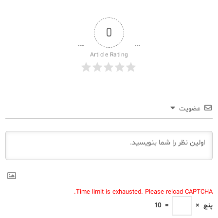
0
Article Rating
عضویت
Time limit is exhausted. Please reload CAPTCHA.
پنج
×
=
10